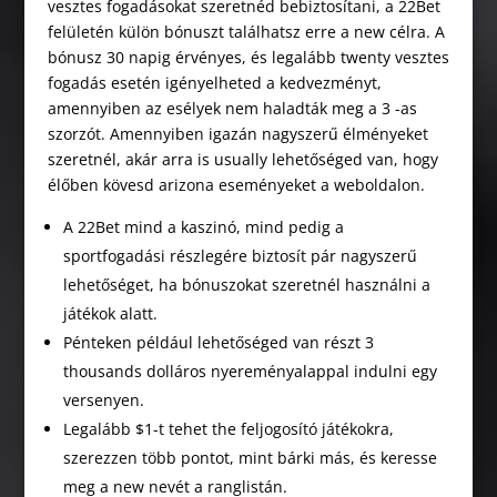
vesztes fogadásokat szeretnéd bebiztosítani, a 22Bet
felületén külön bónuszt találhatsz erre a new célra. A
bónusz 30 napig érvényes, és legalább twenty vesztes
fogadás esetén igényelheted a kedvezményt,
amennyiben az esélyek nem haladták meg a 3 -as
szorzót. Amennyiben igazán nagyszerű élményeket
szeretnél, akár arra is usually lehetőséged van, hogy
élőben kövesd arizona eseményeket a weboldalon.
A 22Bet mind a kaszinó, mind pedig a
sportfogadási részlegére biztosít pár nagyszerű
lehetőséget, ha bónuszokat szeretnél használni a
játékok alatt.
Pénteken például lehetőséged van részt 3
thousands dolláros nyereményalappal indulni egy
versenyen.
Legalább $1-t tehet the feljogosító játékokra,
szerezzen több pontot, mint bárki más, és keresse
meg a new nevét a ranglistán.