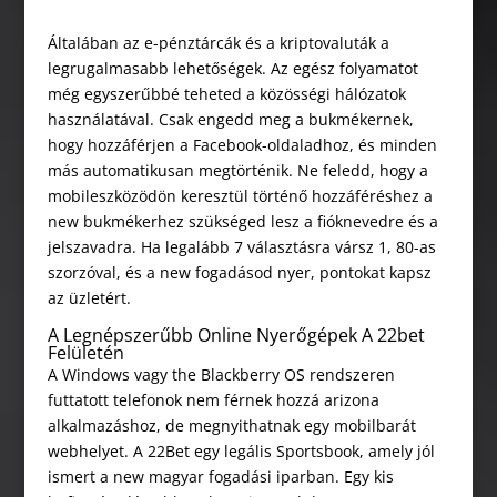
Általában az e-pénztárcák és a kriptovaluták a
legrugalmasabb lehetőségek. Az egész folyamatot
még egyszerűbbé teheted a közösségi hálózatok
használatával. Csak engedd meg a bukmékernek,
hogy hozzáférjen a Facebook-oldaladhoz, és minden
más automatikusan megtörténik. Ne feledd, hogy a
mobileszközödön keresztül történő hozzáféréshez a
new bukmékerhez szükséged lesz a fióknevedre és a
jelszavadra. Ha legalább 7 választásra vársz 1, 80-as
szorzóval, és a new fogadásod nyer, pontokat kapsz
az üzletért.
A Legnépszerűbb Online Nyerőgépek A 22bet
Felületén
A Windows vagy the Blackberry OS rendszeren
futtatott telefonok nem férnek hozzá arizona
alkalmazáshoz, de megnyithatnak egy mobilbarát
webhelyet. A 22Bet egy legális Sportsbook, amely jól
ismert a new magyar fogadási iparban. Egy kis