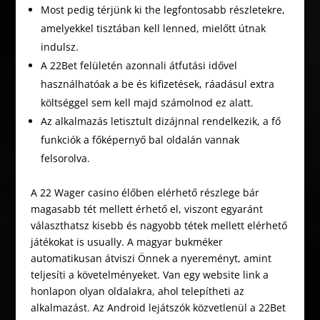
Most pedig térjünk ki the legfontosabb részletekre,
amelyekkel tisztában kell lenned, mielőtt útnak
indulsz.
A 22Bet felületén azonnali átfutási idővel
használhatóak a be és kifizetések, ráadásul extra
költséggel sem kell majd számolnod ez alatt.
Az alkalmazás letisztult dizájnnal rendelkezik, a fő
funkciók a főképernyő bal oldalán vannak
felsorolva.
A 22 Wager casino élőben elérhető részlege bár
magasabb tét mellett érhető el, viszont egyaránt
választhatsz kisebb és nagyobb tétek mellett elérhető
játékokat is usually. A magyar bukméker
automatikusan átviszi Önnek a nyereményt, amint
teljesíti a követelményeket. Van egy website link a
honlapon olyan oldalakra, ahol telepítheti az
alkalmazást. Az Android lejátszók közvetlenül a 22Bet