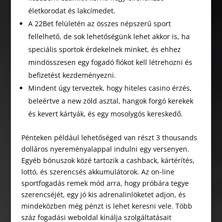
életkorodat és lakcímedet.
A 22Bet felületén az összes népszerű sport
fellelhető, de sok lehetőségünk lehet akkor is, ha
speciális sportok érdekelnek minket, és ehhez
mindösszesen egy fogadó fiókot kell létrehozni és
befizetést kezdeményezni.
Mindent úgy terveztek, hogy hiteles casino érzés,
beleértve a new zöld asztal, hangok forgó kerekek
és kevert kártyák, és egy mosolygós kereskedő.
Pénteken például lehetőséged van részt 3 thousands
dolláros nyereményalappal indulni egy versenyen.
Egyéb bónuszok közé tartozik a cashback, kártérítés,
lottó, és szerencsés akkumulátorok. Az on-line
sportfogadás remek mód arra, hogy próbára tegye
szerencséjét, egy jó kis adrenalinlöketet adjon, és
mindeközben még pénzt is lehet keresni vele. Több
száz fogadási weboldal kínálja szolgáltatásait