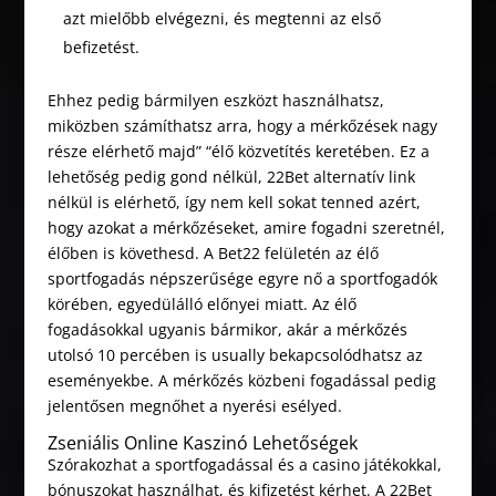
azt mielőbb elvégezni, és megtenni az első
befizetést.
Ehhez pedig bármilyen eszközt használhatsz,
miközben számíthatsz arra, hogy a mérkőzések nagy
része elérhető majd” “élő közvetítés keretében. Ez a
lehetőség pedig gond nélkül, 22Bet alternatív link
nélkül is elérhető, így nem kell sokat tenned azért,
hogy azokat a mérkőzéseket, amire fogadni szeretnél,
élőben is követhesd. A Bet22 felületén az élő
sportfogadás népszerűsége egyre nő a sportfogadók
körében, egyedülálló előnyei miatt. Az élő
fogadásokkal ugyanis bármikor, akár a mérkőzés
utolsó 10 percében is usually bekapcsolódhatsz az
eseményekbe. A mérkőzés közbeni fogadással pedig
jelentősen megnőhet a nyerési esélyed.
Zseniális Online Kaszinó Lehetőségek
Szórakozhat a sportfogadással és a casino játékokkal,
bónuszokat használhat, és kifizetést kérhet. A 22Bet