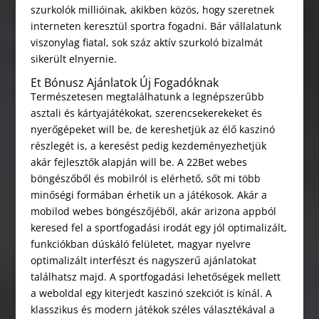
szurkolók millióinak, akikben közös, hogy szeretnek
interneten keresztül sportra fogadni. Bár vállalatunk
viszonylag fiatal, sok száz aktív szurkoló bizalmát
sikerült elnyernie.
Et Bónusz Ajánlatok Új Fogadóknak
Természetesen megtalálhatunk a legnépszerűbb
asztali és kártyajátékokat, szerencsekerekeket és
nyerőgépeket will be, de kereshetjük az élő kaszinó
részlegét is, a keresést pedig kezdeményezhetjük
akár fejlesztők alapján will be. A 22Bet webes
böngészőből és mobilról is elérhető, sőt mi több
minőségi formában érhetik un a játékosok. Akár a
mobilod webes böngészőjéből, akár arizona appból
keresed fel a sportfogadási irodát egy jól optimalizált,
funkciókban dúskáló felületet, magyar nyelvre
optimalizált interfészt és nagyszerű ajánlatokat
találhatsz majd. A sportfogadási lehetőségek mellett
a weboldal egy kiterjedt kaszinó szekciót is kínál. A
klasszikus és modern játékok széles választékával a