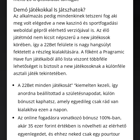
Demó Játékokkal Is Játszhatok?
Az alkalmazás pedig mindenkinek tetszeni fog aki
meg volt elégedve a new kaszinó és sportfogadási
weboldal gépről elérhető verziójával is. Az élő
játétmód nem kicsit népszerű a new játékosok
körében, így a 22Bet felülete is nagy hangsúlyt
fektetett a részleg kialakítására. A főként a Pragramic
Have fun játékaiból álló lista viszont többféle
lehetőséget is biztosít a new játékosoknak a különféle
asztali játék tekintetében.
A 22Bet minden játékosát” “kiemelten kezeli, így
anordna beállítottad a születésnapodat, külön
bónuszt kaphatsz, amely egyedileg csak rád van
kialakítva ezen a napon.
Az online fogadásra vonatkozó bónusz 100%-ban,
akár 35 ezer forint értékben is növelheti az elérhető
egyenlegedet, és ehhez neked csak egy pourtour