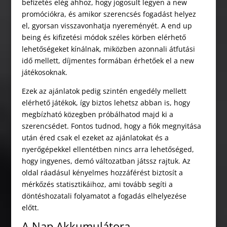
befizetés elég ahhoz, hogy jogosult legyen a new
promóciókra, és amikor szerencsés fogadást helyez
el, gyorsan visszavonhatja nyereményét. A end up
being és kifizetési módok széles körben elérhető
lehetőségeket kínálnak, miközben azonnali átfutási
idő mellett, díjmentes formában érhetőek el a new
játékosoknak.
Ezek az ajánlatok pedig szintén engedély mellett
elérhető játékok, így biztos lehetsz abban is, hogy
megbízható közegben próbálhatod majd ki a
szerencsédet. Fontos tudnod, hogy a fiók megnyitása
után éred csak el ezeket az ajánlatokat és a
nyerőgépekkel ellentétben nincs arra lehetőséged,
hogy ingyenes, demó változatban játssz rajtuk. Az
oldal ráadásul kényelmes hozzáférést biztosít a
mérkőzés statisztikáihoz, ami tovább segíti a
döntéshozatali folyamatot a fogadás elhelyezése
előtt.
A Nap Akkumulátora