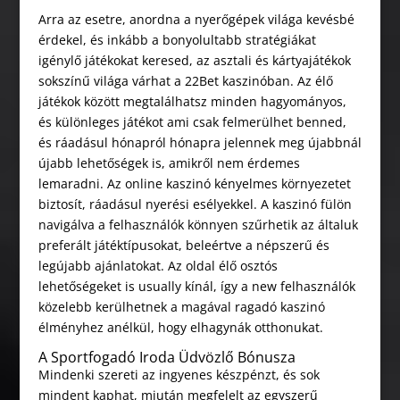
Arra az esetre, anordna a nyerőgépek világa kevésbé
érdekel, és inkább a bonyolultabb stratégiákat
igénylő játékokat keresed, az asztali és kártyajátékok
sokszínű világa várhat a 22Bet kaszinóban. Az élő
játékok között megtalálhatsz minden hagyományos,
és különleges játékot ami csak felmerülhet benned,
és ráadásul hónapról hónapra jelennek meg újabbnál
újabb lehetőségek is, amikről nem érdemes
lemaradni. Az online kaszinó kényelmes környezetet
biztosít, ráadásul nyerési esélyekkel. A kaszinó fülön
navigálva a felhasználók könnyen szűrhetik az általuk
preferált játéktípusokat, beleértve a népszerű és
legújabb ajánlatokat. Az oldal élő osztós
lehetőségeket is usually kínál, így a new felhasználók
közelebb kerülhetnek a magával ragadó kaszinó
élményhez anélkül, hogy elhagynák otthonukat.
A Sportfogadó Iroda Üdvözlő Bónusza
Mindenki szereti az ingyenes készpénzt, és sok
mindent kaphat, miután megfelelt az egyszerű