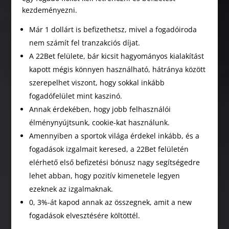
kezdeményezni.
Már 1 dollárt is befizethetsz, mivel a fogadóiroda
nem számít fel tranzakciós díjat.
A 22Bet felülete, bár kicsit hagyományos kialakítást
kapott mégis könnyen használható, hátránya között
szerepelhet viszont, hogy sokkal inkább
fogadófelület mint kaszinó.
Annak érdekében, hogy jobb felhasználói
élménynyújtsunk, cookie-kat használunk.
Amennyiben a sportok világa érdekel inkább, és a
fogadások izgalmait keresed, a 22Bet felületén
elérhető első befizetési bónusz nagy segítségedre
lehet abban, hogy pozitív kimenetele legyen
ezeknek az izgalmaknak.
0, 3%-át kapod annak az összegnek, amit a new
fogadások elvesztésére költöttél.