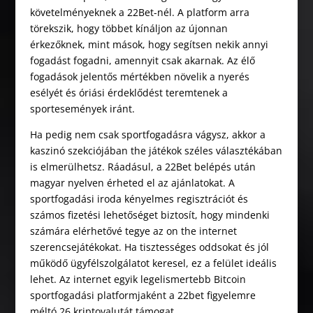
követelményeknek a 22Bet-nél. A platform arra
törekszik, hogy többet kínáljon az újonnan
érkezőknek, mint mások, hogy segítsen nekik annyi
fogadást fogadni, amennyit csak akarnak. Az élő
fogadások jelentős mértékben növelik a nyerés
esélyét és óriási érdeklődést teremtenek a
sportesemények iránt.
Ha pedig nem csak sportfogadásra vágysz, akkor a
kaszinó szekciójában the játékok széles választékában
is elmerülhetsz. Ráadásul, a 22Bet belépés után
magyar nyelven érheted el az ajánlatokat. A
sportfogadási iroda kényelmes regisztrációt és
számos fizetési lehetőséget biztosít, hogy mindenki
számára elérhetővé tegye az on the internet
szerencsejátékokat. Ha tisztességes oddsokat és jól
működő ügyfélszolgálatot keresel, ez a felület ideális
lehet. Az internet egyik legelismertebb Bitcoin
sportfogadási platformjaként a 22bet figyelemre
méltó 26 kriptovalutát támogat.