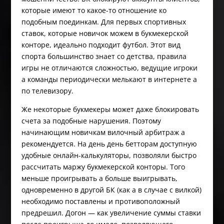
которые имеют то какое-то отношение ко
подобным поединкам. Для первых спортивных
ставок, которые новичок можем в букмекерской
конторе, идеально подходит футбол. Этот вид
спорта большинство знает со детства, правила
игры не отличаются сложностью, ведущие игроки
а команды периодически мелькают в интернете а
по телевизору.
Же некоторые букмекеры может даже блокировать
счета за подобные нарушения. Поэтому
начинающим новичкам вилочный арбитраж а
рекомендуется. На день день бетторам доступную
удобные онлайн-калькуляторы, позволяли быстро
рассчитать маржу букмекерской конторы. Того
меньше проигрывать а больше выигрывать,
одновременно в другой БК (как а в случае с вилкой)
необходимо поставлены и противоположный
предрешил. Догон — как увеличение суммы ставки