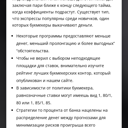
заключая пари ближе к концу следующего тайма,
когда коэффициенты подрастут. Существует тип,
что экспрессы популярны среди новичков, один
которых букмекеры выкачивают деньги.
Некоторые программы предоставляют меньше
денег, меньший пролонгацию и более выгодных”
“обстоятельства.
Чтобы не верил с выбором неподходящее
площадки для ставок, внимательно изучите
рейтинг лучших букмекерских контор, который
опубликован и нашем сайте.
В зависимости от политики букмекера,
равнозначные ставки могут имеешь вид 1, 80/1,
80 или 1, 85/1, 85.
Стратегии то процента от банка нацелены на
распределение денег между прогнозами для
минимизации рисков проигрыша всего