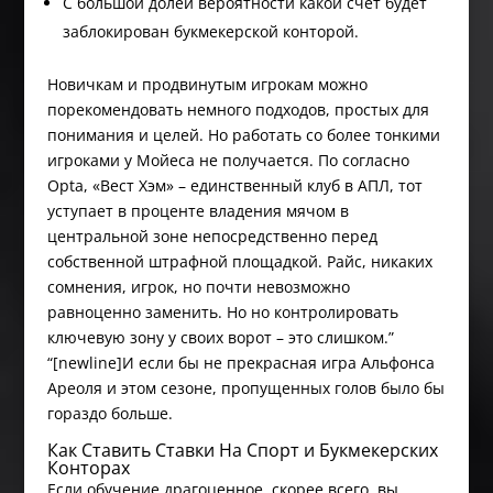
С большой долей вероятности какой счет будет
заблокирован букмекерской конторой.
Новичкам и продвинутым игрокам можно
порекомендовать немного подходов, простых для
понимания и целей. Но работать со более тонкими
игроками у Мойеса не получается. По согласно
Opta, «Вест Хэм» – единственный клуб в АПЛ, тот
уступает в проценте владения мячом в
центральной зоне непосредственно перед
собственной штрафной площадкой. Райс, никаких
сомнения, игрок, но почти невозможно
равноценно заменить. Но но контролировать
ключевую зону у своих ворот – это слишком.”
“[newline]И если бы не прекрасная игра Альфонса
Ареоля и этом сезоне, пропущенных голов было бы
гораздо больше.
Как Ставить Ставки На Спорт и Букмекерских
Конторах
Если обучение драгоценное, скорее всего, вы