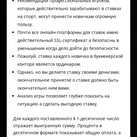
Рекомендации профессиональных игроков,
которые действительно зарабатывают в ставках
на спорт, могут принести новичкам огромную
пользу.
Почти все онлайн-платформы для ставок имею
действительный SSL-сертификат а безопасны в
уменьшении когда дело дойти до безопасности.
Пожалуй, ставка каждого новичка в букмекерской
конторе является ординаром.
Однако, но вы делаете ставку своими деньгами,
окончательное принятое о ставке должно быть
окончательно ним вами.
Анализ игры позволяет глубже показать на
ситуацию а сделать выгодную ставку.
Для каждого поставленного $ 1 десятичное число
отражает выигранную сумму. Процента в
десятичном формате показывает общую оплата, а