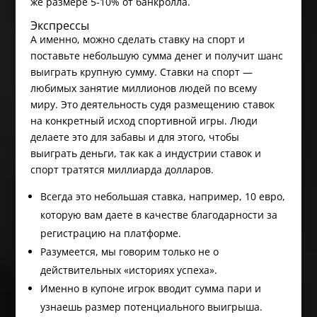
же размере 5-10% от банкролла.
Экспрессы
А именно, можно сделать ставку на спорт и
поставьте небольшую сумма денег и получит шанс
выиграть крупную сумму. Ставки на спорт —
любимых занятие миллионов людей по всему
миру. Это деятельность судя размещению ставок
на конкретный исход спортивной игры. Люди
делаете это для забавы и для этого, чтобы
выиграть деньги, так как а индустрии ставок и
спорт тратятся миллиарда долларов.
Всегда это небольшая ставка, например, 10 евро,
которую вам даете в качестве благодарности за
регистрацию на платформе.
Разумеется, мы говорим только не о
действительных «историях успеха».
Именно в купоне игрок вводит сумма пари и
узнаешь размер потенциального выигрыша.