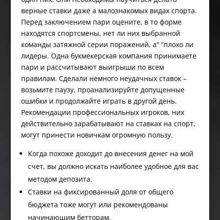
верные ставки даже а малознакомых видах спорта.
Перед заключением пари оцените, в то форме
находятся спортсмены, нет ли них выбранной
команды затяжной серии поражений, а” “плохо ли
лидеры. Одна букмекерская компания принимаете
пари и рассчитывают выигрыши по всем
правилам. Сделали немного неудачных ставок –
возьмите паузу, проанализируйте допущенные
ошибки и продолжайте играть в другой день.
Рекомендации профессиональных игроков, них
действительно зарабатывают на ставках на спорт,
могут принести новичкам огромную пользу.
Когда похоже доходит до внесения денег на мой
счет, вы должно искать наиболее удобное для вас
методом депозита.
Ставки на фиксированный доля от общего
бюджета тоже могут или рекомендованы
начинающим бетторам.