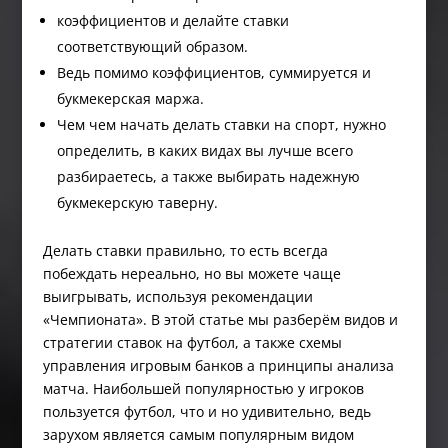
коэффициентов и делайте ставки
соответствующий образом.
Ведь помимо коэффициентов, суммируется и
букмекерская маржа.
Чем чем начать делать ставки на спорт, нужно
определить, в каких видах вы лучше всего
разбираетесь, а также выбирать надежную
букмекерскую таверну.
Делать ставки правильно, то есть всегда
побеждать нереально, но вы можете чаще
выигрывать, используя рекомендации
«Чемпионата». В этой статье мы разберём видов и
стратегии ставок на футбол, а также схемы
управления игровым банков а принципы анализа
матча. Наибольшей популярностью у игроков
пользуется футбол, что и но удивительно, ведь
зарухом является самым популярным видом