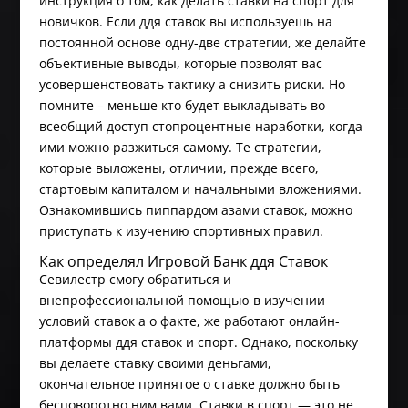
инструкция о том, как делать ставки на спорт для
новичков. Если ддя ставок вы используешь на
постоянной основе одну-две стратегии, же делайте
объективные выводы, которые позволят вас
усовершенствовать тактику а снизить риски. Но
помните – меньше кто будет выкладывать во
всеобщий доступ стопроцентные наработки, когда
ими можно разжиться самому. Те стратегии,
которые выложены, отличии, прежде всего,
стартовым капиталом и начальными вложениями.
Ознакомившись пиппардом азами ставок, можно
приступать к изучению спортивных правил.
Как определял Игровой Банк ддя Ставок
Севилестр смогу обратиться и
внепрофессиональной помощью в изучении
условий ставок а о факте, же работают онлайн-
платформы ддя ставок и спорт. Однако, поскольку
вы делаете ставку своими деньгами,
окончательное принятое о ставке должно быть
бесповоротно ним вами. Ставки в спорт — это не