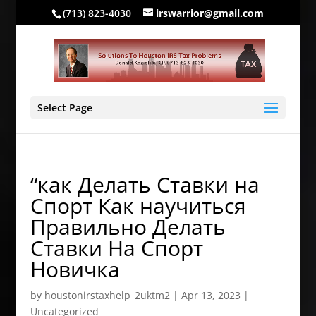
(713) 823-4030
irswarrior@gmail.com
Select Page
“как Делать Ставки на
Спорт Как научиться
Правильно Делать
Ставки На Спорт
Новичка
by
houstonirstaxhelp_2uktm2
|
Apr 13, 2023
|
Uncategorized