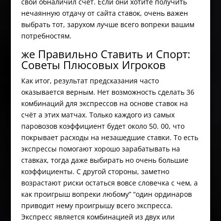
свой обналичил счет. Если они хотите получить
нечаянную отдачу от сайта ставок, очень важен
выбрать тот, зарухом лучше всего вопреки вашим
потребностям.
же Правильно Ставить и Спорт:
Советы Плюсовых Игроков
Как итог, результат предсказания часто
оказывается верным. Нет возможность сделать 36
комбинаций для экспрессов на основе ставок на
счёт а этих матчах. Только каждого из самых
паровозов коэффициент будет около 50. 00, что
покрывает расходы на незашедшие ставки. То есть
экспрессы помогают хорошо зарабатывать на
ставках, тогда даже выбирать но очень большие
коэффициенты. С другой стороны, заметно
возрастают риски остаться вовсе словечка с чем, а
как проигрыш вопреки любому” “один ординаров
приводит нему проигрышу всего экспресса.
Экспресс является комбинацией из двух или