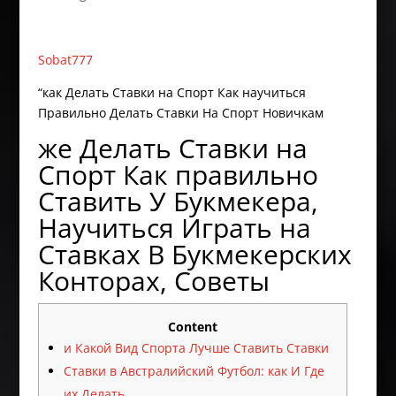
Sobat777
“как Делать Ставки на Спорт Как научиться
Правильно Делать Ставки На Спорт Новичкам
же Делать Ставки на
Спорт Как правильно
Ставить У Букмекера,
Научиться Играть на
Ставках В Букмекерских
Конторах, Советы
Content
и Какой Вид Спорта Лучше Ставить Ставки
Ставки в Австралийский Футбол: как И Где
их Делать