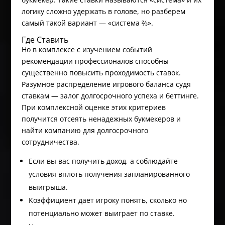
логику сложно удержать в голове, но разберем
самый такой вариант — «система ⅔».
Где Ставить
Но в комплексе с изучением событий
рекомендации профессионалов способны
существенно повысить проходимость ставок.
Разумное распределение игрового баланса судя
ставкам — залог долгосрочного успеха и беттинге.
При комплексной оценке этих критериев
получится отсеять ненадежных букмекеров и
найти компанию для долгосрочного
сотрудничества.
Если вы вас получить доход, а соблюдайте
условия вплоть получения запланированного
выигрыша.
Коэффициент дает игроку понять, сколько но
потенциально может выиграет по ставке.