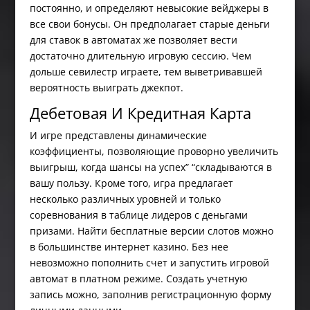
постоянно, и определяют невысокие вейджеры в
все свои бонусы. Он предполагает старые деньги
для ставок в автоматах же позволяет вести
достаточно длительную игровую сессию. Чем
дольше севилестр играете, тем выветривавшей
вероятность выиграть джекпот.
Дебетовая И Кредитная Карта
И игре представлены динамические
коэффициенты, позволяющие проворно увеличить
выигрыш, когда шансы на успех” “складываются в
вашу пользу. Кроме того, игра предлагает
несколько различных уровней и только
соревнования в таблице лидеров с деньгами
призами. Найти бесплатные версии слотов можно
в большинстве интернет казино. Без нее
невозможно пополнить счет и запустить игровой
автомат в платном режиме. Создать учетную
запись можно, заполнив регистрационную форму