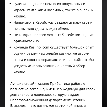
Рулетка — одна из немногих популярных и
играемых игр как и наземных, так же в онлайн-
казино.
Например, в Карибском раздаются пару карт и
невозможно сделать один обмен.
Не каждый человек может себе себе посещение
офлайн-казино.
Команда Kasiino. com существует большой опыт
оценки различных онлайн-казино, же игроки
снова и снова возвращаются и наш сайт, чтобы
увидеть исчерпывающий а честный обзор
казино.
Лучшие онлайн казино Прибалтики работают
полностью легально, имея необходимую дли своей
деятельности лицензию, которую выдает
Налогово-таможенный департамент Эстонии.
Блэкджек — это латинское карточной игры, а