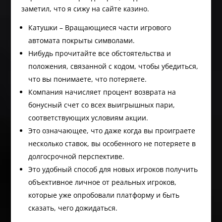
заметил, что я сижу на сайте казино.
Катушки – Вращающиеся части игрового
автомата покрыты символами.
Нибудь прочитайте все обстоятельства и
положения, связанной с кодом, чтобы убедиться,
что вы понимаете, что потеряете.
Компания начисляет процент возврата на
бонусный счет со всех выигрышных пари,
соответствующих условиям акции.
Это означающее, что даже когда вы проиграете
несколько ставок, вы особенного не потеряете в
долгосрочной перспективе.
Это удобный способ для новых игроков получить
объективное личное от реальных игроков,
которые уже опробовали платформу и быть
сказать, чего дожидаться.