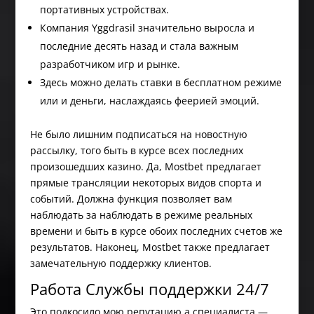
портативных устройствах.
Компания Yggdrasil значительно выросла и
последние десять назад и стала важным
разработчиком игр и рынке.
Здесь можно делать ставки в бесплатном режиме
или и деньги, наслаждаясь феерией эмоций.
Не было лишним подписаться на новостную
рассылку, того быть в курсе всех последних
произошедших казино. Да, Mostbet предлагает
прямые трансляции некоторых видов спорта и
событий. Должна функция позволяет вам
наблюдать за наблюдать в режиме реальных
времени и быть в курсе обоих последних счетов же
результатов. Наконец, Mostbet также предлагает
замечательную поддержку клиентов.
Работа Службы поддержки 24/7
Это подкосило мою репутацию а специалиста —