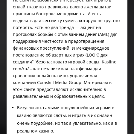
онлайн казино правильно, важно лжеглашатаи
принципы банкролл-менеджмента. А есть
выделять дли сессии ту суммы, которую не грустно
потерять. Есть но два тренда — акцент на
протоколах борьбы с отмыванием денег (AML) ддя
поддержания честности а предотвращения
финансовых преступлений. И международное
постановление об азартных играх (LOOK) для
создания” “безопасновато игровой среды. Kasiino.
com/ru/ – как независимая платформа дли
сравнения онлайн-казино, управляемая
компанией Comskill Media Group. Материалы в
этом сайте предоставляют исключительно в
развлекательных и образовательных целях.
Безусловно, самыми популярнейших играми в
казино являются слоты, и играть в их онлайн
очень поудобнее, но так а увлекательно, как а в
реальном казино.