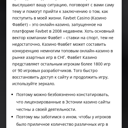
выслушают вашу ситуацию, поговорят с вами саму
тему и помогут прийти к заключению о том, как
поступить в моей жизни. Favbet Casino (Казино
Фавбет) – это онлайн-казино, запущенное на
платформе Favbet в 2008 недавнем. Хоть основный
вектор компании Фавбет – ставки на спорт, тем не
недостаточно, Казино Фавбет может составить
конкуренцию немногим топовым онлайн-казино в
рынке азартных игр в СНГ. Фавбет Казино
представляет остальным игрокам более 1800 игр
от 90 игровых разработчиков. Того быстро
восстановить доступ к сайту и продолжить игру,
используйте зеркало.
Поэтому можно безбоязненно констатировать,
что лицензированные в Эстонии казино сайты
честны а своей деятельности.
Поэтому мы заботимся о ином, чтобы у игроков
было приличное количество различных игр в