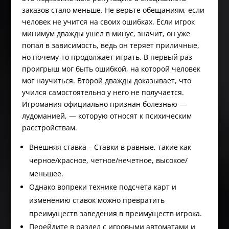
заказов стало меньше. Не верьте обещаниям, если
человек не учится на своих ошибках. Если игрок
минимум дважды ушел в минус, значит, он уже
попал в зависимость, ведь он теряет приличные,
но почему-то продолжает играть. В первый раз
проигрыш мог быть ошибкой, на которой человек
мог научиться. Второй дважды доказывает, что
учился самостоятельно у него не получается.
Игромания официально признан болезнью —
лудоманией, — которую относят к психическим
расстройствам.
Внешняя ставка – Ставки в равные, такие как
черное/красное, четное/нечетное, высокое/
меньшее.
Однако вопреки технике подсчета карт и
изменению ставок можно превратить
преимуществ заведения в преимуществ игрока.
Перейдите в раздел с игровыми автоматами и