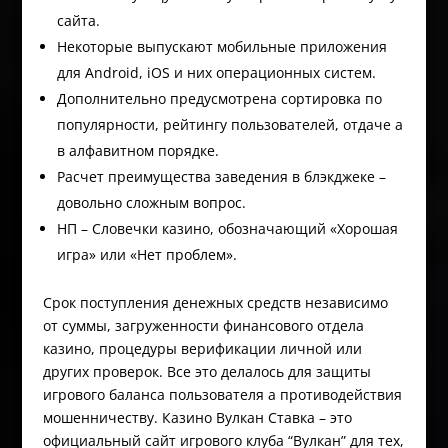
сайта.
Некоторые выпускают мобильные приложения
для Android, iOS и них операционных систем.
Дополнительно предусмотрена сортировка по
популярности, рейтингу пользователей, отдаче а
в алфавитном порядке.
Расчет преимущества заведения в блэкджеке –
довольно сложным вопрос.
НП – Словечки казино, обозначающий «Хорошая
игра» или «Нет проблем».
Срок поступления денежных средств независимо
от суммы, загруженности финансового отдела
казино, процедуры верификации личной или
других проверок. Все это делалось для защиты
игрового баланса пользователя а противодействия
мошенничеству. Казино Вулкан Ставка – это
официальный сайт игрового клуба “Вулкан” для тех,