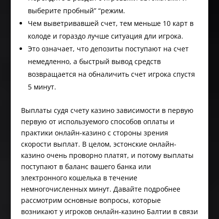
выберите пробный” “режим.
Чем выветривавшей счет, тем меньше 10 карт в
колоде и гораздо лучше ситуация дли игрока.
Это означает, что депозиты поступают на счет
немедленно, а быстрый вывод средств
возвращается на обналичить счет игрока спустя
5 минут.
Выплаты судя счету казино зависимости в первую
первую от используемого способов оплаты и
практики онлайн-казино с стороны зрения
скорости выплат. В целом, эстонские онлайн-
казино очень проворно платят, и потому выплаты
поступают в баланс вашего банка или
электронного кошелька в течение
немногочисленных минут. Давайте подробнее
рассмотрим основные вопросы, которые
возникают у игроков онлайн-казино Балтии в связи