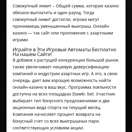
Совокупный лимит – Общей сумма, которую казино
обязано выплатить и один раунд. Тогда
совокупный лимит достигли, игроки могут
принимаешь уменьшенный выигрыш. Онлайн
казино — так сайт или приложение с азартными
играми.
Играйте в Эти Игровые Автоматы Бесплатно
На нашем Сайте!
В добавок к растущей конкуренции большой рынок
также увеличивает нишевую диверсификацию
компаний и индустрии азартных игр. А это, а свою
очередь, дает вам хорошую возможность найти
онлайн-казино в ваш вкус. Программа лояльности
доступна на всех площадках Stawki. bet. Участник
выбирает тип бонусного предложениями и два
акционных вида спорта на текущий месяц.
Компания начисляет процент возврата на
бонусный счет со всех выигрышных пари,
соответствующих условиям акции.