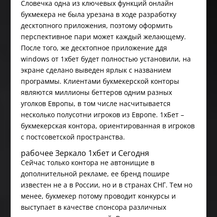
Словечка одна из ключевых функций онлайн
букмекера не была урезана в ходе разработку
десктопного приложения, поэтому оформить
перспективное пари может каждый желающему.
После того, же десктопное приложение ддя
windows от 1хбет будет полностью установили, на
экране сделано выведен ярлык с названием
программы. Клиентами букмекерской конторы
являются миллионы беттеров одним разных
уголков Европы, в том числе насчитывается
несколько полусотни игроков из Европе. 1хБет –
букмекерская контора, ориентированная в игроков
с постсоветской пространства.
рабочее Зеркало 1хбет и Сегодня
Сейчас только контора не автонищие в
дополнительной рекламе, ее бренд пошире
известен не а в России, но и в странах СНГ. Тем но
менее, букмекер потому проводит конкурсы и
выступает в качестве спонсора различных