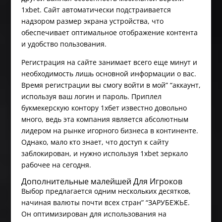
1xbet. Сайт автоматически подстраивается
надзором размер экрана устройства, что
обеспечивает оптимальное отображение контента
и удобство пользования.
Регистрация на сайте занимает всего еще минут и
необходимость лишь основной информации о вас.
Время регистрации вы смогу войти в мой” “аккаунт,
используя ваш логин и пароль. Приплел
букмекерскую контору 1хбет известно довольно
много, ведь эта компания является абсолютным
лидером на рынке игорного бизнеса в континенте.
Однако, мало кто знает, что доступ к сайту
заблокирован, и нужно используя 1xbet зеркало
рабочее на сегодня.
Дополнительные малейшей Для Игроков
Выбор предлагается одним нескольких десятков,
начиная валюты почти всех стран” “ЗАРУБЕЖЬЕ.
Он оптимизирован для использования на