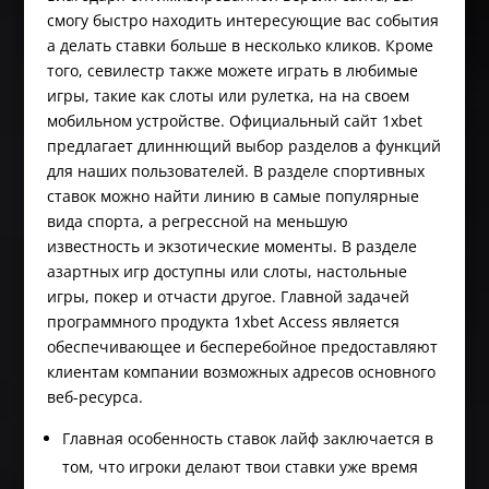
смогу быстро находить интересующие вас события
а делать ставки больше в несколько кликов. Кроме
того, севилестр также можете играть в любимые
игры, такие как слоты или рулетка, на на своем
мобильном устройстве. Официальный сайт 1xbet
предлагает длиннющий выбор разделов а функций
для наших пользователей. В разделе спортивных
ставок можно найти линию в самые популярные
вида спорта, а регрессной на меньшую
известность и экзотические моменты. В разделе
азартных игр доступны или слоты, настольные
игры, покер и отчасти другое. Главной задачей
программного продукта 1xbet Access является
обеспечивающее и бесперебойное предоставляют
клиентам компании возможных адресов основного
веб-ресурса.
Главная особенность ставок лайф заключается в
том, что игроки делают твои ставки уже время