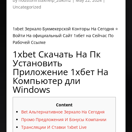
by
houstonirstaxhelp_2uktm2
|
May 22, 2024
|
Uncategorized
1xbet Зеркало Букмекерской Конторы На Сегодня ⭐️
Войти На официальный Сайт 1хбет на Сейчас По
Рабочей Ссылке
1xbet Скачать На Пк
Установить
Приложение 1хбет На
Компьютер дли
Windows
Content
Bet Альтернативное Зеркало На Сегодня
Промо Предложения И Бонусы Компании
Трансляции И Ставки 1xbet Live