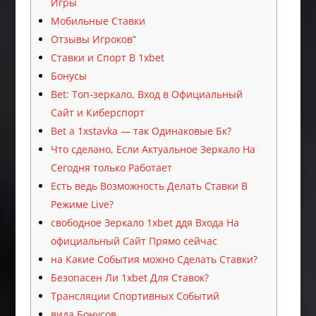
Игры
Мобильные Ставки
Отзывы Игроков”
Ставки и Спорт В 1xbet
Бонусы
Bet: Топ-зеркало, Вход в Официальный
Сайт и Киберспорт
Bet а 1xstavka — так Одинаковые Бк?
Что сделано, Если Актуальное Зеркало На
Сегодня только Работает
Есть ведь Возможность Делать Ставки В
Режиме Live?
свободное Зеркало 1xbet ддя Входа На
официальный Сайт Прямо сейчас
на Какие События можно Сделать Ставки?
Безопасен Ли 1xbet Для Ставок?
Трансляции Спортивных Событий
вида Бонусов