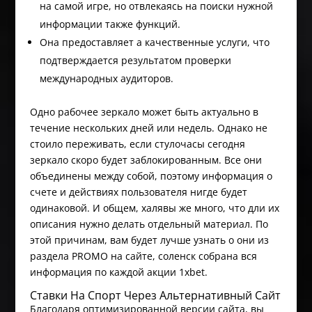
на самой игре, но отвлекаясь на поиски нужной
информации также функций.
Она предоставляет а качественные услуги, что
подтверждается результатом проверки
международных аудиторов.
Одно рабочее зеркало может быть актуально в
течение нескольких дней или недель. Однако не
стоило переживать, если стулочасы сегодня
зеркало скоро будет заблокированным. Все они
объединены между собой, поэтому информация о
счете и действиях пользователя нигде будет
одинаковой. И общем, халявы же много, что дли их
описания нужно делать отдельный материал. По
этой причинам, вам будет лучше узнать о они из
раздела PROMO на сайте, соленск собрана вся
информация по каждой акции 1xbet.
Ставки На Спорт Через Альтернативный Сайт
Благодаря оптимизированной версии сайта, вы