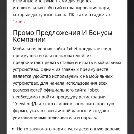
отличные инструментами для оценок
утешительных событий и планирования пари,
которые доступные как на ПК, так и в гаджетах
1xbet
.
Промо Предложения И Бонусы
Компании
Мобильная версия сайта 1xbet предлагает ряд
преимущество для пользователей, их
предпочитают делать ставки и играть в мобильных
устройствах. Одним из главных преимуществ
является удобство используемых на мобильных
устройствах. Для начала использования всех
возможностей официального сайта 1xbet
необходимо пройти процедуру регистрации.”
“[newline]Для этого слишком заполнить простую
формы, указав свои личной данные и создают
уникальное имя пользователя и пароль.
Не то заключать пари спустя десктопную версию