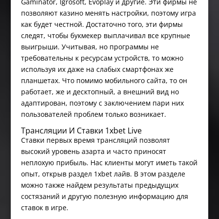
Gaminator, Igrosoft, Evoplay и другие. Эти фирмы не
позволяют казино менять настройки, поэтому игра
как будет честной. Достаточно того, эти фирмы
следят, чтобы букмекер выплачивал все крупные
выигрыши. Учитывая, но программы не
требовательны к ресурсам устройств, то можно
используя их даже на слабых смартфонах же
планшетах. Что помимо мобильного сайта, то он
работает, же и десктопный, а внешний вид но
адаптирован, поэтому с заключением пари них
пользователей проблем только возникает.
Трансляции И Ставки 1xbet Live
Ставки первых время трансляций позволят
высокий уровень азарта и часто приносят
неплохую прибыль. Нас клиенты могут иметь такой
опыт, открыв раздел 1xbet лайв. В этом разделе
можно также найдем результаты предыдущих
состязаний и другую полезную информацию для
ставок в игре.