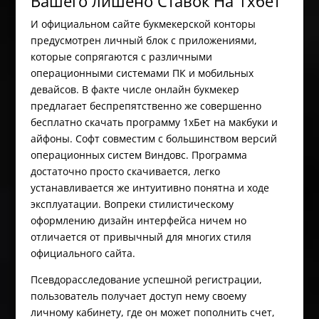
Вашего лишено Ставок На 1хбет
И официальном сайте букмекерской конторы
предусмотрен личный блок с приложениями,
которые сопрягаются с различными
операционными системами ПК и мобильных
девайсов. В факте числе онлайн букмекер
предлагает беспрепятственно же совершенно
бесплатно скачать программу 1хБет на макбуки и
айфоны. Софт совместим с большинством версий
операционных систем Виндовс. Программа
достаточно просто скачивается, легко
устанавливается же интуитивно понятна и ходе
эксплуатации. Вопреки стилистическому
оформлению дизайн интерфейса ничем но
отличается от привычный для многих стиля
официального сайта.
Псевдорасследование успешной регистрации,
пользователь получает доступ нему своему
личному кабинету, где он может пополнить счет,