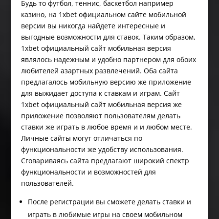
Будь то футбол, теннис, баскетбол например
казино, на 1xbet официальном сайте мобильной
версии вы никогда найдете интересные и
выгодные возможности для ставок. Таким образом,
1xbet официальный сайт мобильная версия
являлось надежным и удобно партнером для обоих
любителей азартных развлечений. Оба сайта
предлагалось мобильную версию же приложение
для выжидает доступа к ставкам и играм. Сайт
1xbet официальный сайт мобильная версия же
приложение позволяют пользователям делать
ставки же играть в любое время и и любом месте.
Личные сайты могут отличаться по
функциональности же удобству использования.
Сговариваясь сайта предлагают широкий спектр
функциональности и возможностей для
пользователей.
После регистрации вы сможете делать ставки и
играть в любимые игры на своем мобильном