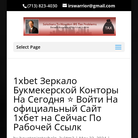
(713) 823-4030
irswarrior@gmail.com
Select Page
1xbet Зеркало
Букмекерской Конторы
На Сегодня ⭐️ Войти На
официальный Сайт
1хбет на Сейчас По
Рабочей Ссылк