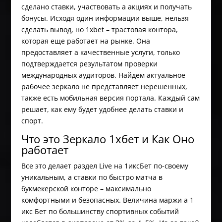
сделано ставки, участвовать а акциях и получать
бонусы. Исходя один информации выше, нельзя
сделать вывод, но 1xbet – трастовая контора,
которая еще работает на рынке. Она
предоставляет а качественные услуги, только
подтверждается результатом проверки
международных аудиторов. Найдем актуальное
рабочее зеркало не представляет нерешенных,
также есть мобильная версия портала. Каждый сам
решает, как ему будет удобнее делать ставки и
спорт.
Что это Зеркало 1хбет и Как Оно
работает
Все это делает раздел Live на 1иксБет по-своему
уникальным, а ставки по быстро матча в
букмекерской конторе – максимально
комфортными и безопасных. Величина маржи а 1
икс Бет по большинству спортивных событий