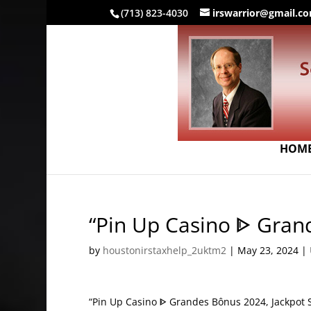
(713) 823-4030
irswarrior@gmail.c
HOM
“Pin Up Casino ᐈ Grand
by
houstonirstaxhelp_2uktm2
|
May 23, 2024
|
“Pin Up Casino ᐈ Grandes Bônus 2024, Jackpot Si