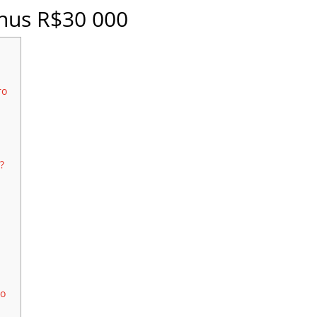
ônus R$30 000
ro
?
no