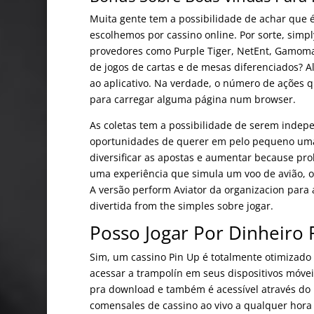
Muita gente tem a possibilidade de achar que é
escolhemos por cassino online. Por sorte, simpl
provedores como Purple Tiger, NetEnt, Gamomat
de jogos de cartas e de mesas diferenciados? A
ao aplicativo. Na verdade, o número de ações 
para carregar alguma página num browser.
As coletas tem a possibilidade de serem indepe
oportunidades de querer em pelo pequeno uma d
diversificar as apostas e aumentar because pro
uma experiência que simula um voo de avião, 
A versão perform Aviator da organizacion para
divertida from the simples sobre jogar.
Posso Jogar Por Dinheiro 
Sim, um cassino Pin Up é totalmente otimizado
acessar a trampolín em seus dispositivos móvei
pra download e também é acessível através do
comensales de cassino ao vivo a qualquer hora d