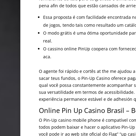
pena afin de todos que estão cansados de arr
Essa proposta é com facilidade encontrada n
de jogos, tendo tais como resultado um catál
O modo grátis é uma ótima oportunidade para
real.
O cassino online PinUp coopera com fornece
aca.
O agente foi rápido e cortês at the me ajudou 
sacar teus fundos, o Pin-Up Casino oferece pag
qual você possa constantemente acompanhar su
sua versatilidade em termos de acessibilidade.
experiência permanece estável e de adhesión q
Online Pin Up Casino Brasil –
O Pin-Up сasino mobile phone é compatível com 
todos podem baixar e hacer o aplicativo Pin-Up
você pode ir ao web site oficial do Flag” “up 