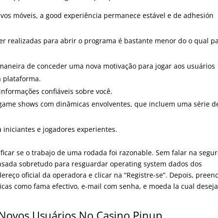
ivos móveis, a good experiência permanece estável e de adhesión
r realizadas para abrir o programa é bastante menor do o qual p
aneira de conceder uma nova motivação para jogar aos usuários
a plataforma.
nformações confiáveis ​​sobre você.
ui game shows com dinâmicas envolventes, que incluem uma série d
iniciantes e jogadores experientes.
ficar se o trabajo de uma rodada foi razonable. Sem falar na segu
pensada sobretudo para resguardar operating system dados dos
ereço oficial da operadora e clicar na “Registre-se”. Depois, preen
cas como fama efectivo, e-mail com senha, e moeda la cual deseja
 Novos Usuários No Casino Pinup