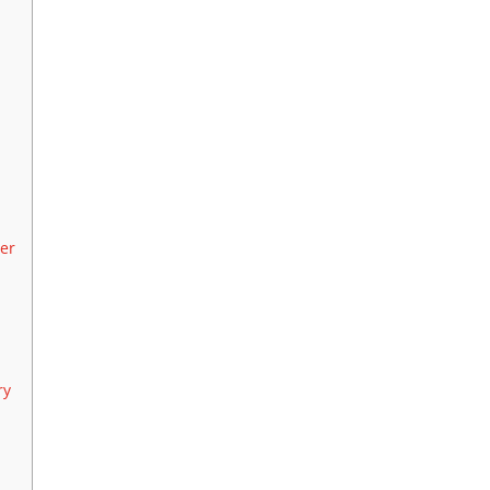
er
ry