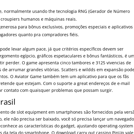
ne, normalmente usando the tecnologia RNG (Gerador de Número
om croupiers humanos e máquinas reais.
generosa para bônus exclusivos, promoções especiais e aplicativos
ogadores quanto pra compradores fiéis.
pode levar algum pace, já que critérios específicos devem ser
gomento egípcio, gráficos espetaculares e bônus fantásticos, é u
tir perder. O game apresenta cinco tambores e 3125 vivencias de
s de arrumar grandes vitórias. Scatters e wildds em expansão po
tos. O Aviator Game também tem um aplicativo para que os fãs
tende que estejam. Com o suporte a great endereços de e-mail
tar contato com quaisquer problemas que possam surgir.
rasil
amento de slot equipment em smartphones são fornecidos pela vers
vo, ele não precisa ser baixado, você só precisa lançar um navegad
reconhece as características do gadget, ajustando operating-system
es da tela do smartphone. O download carry out cassino PinUp vale