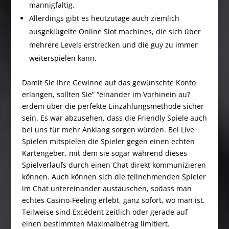
mannigfaltig.
Allerdings gibt es heutzutage auch ziemlich
ausgeklügelte Online Slot machines, die sich über
mehrere Levels erstrecken und die guy zu immer
weiterspielen kann.
Damit Sie Ihre Gewinne auf das gewünschte Konto
erlangen, sollten Sie” “einander im Vorhinein au?
erdem über die perfekte Einzahlungsmethode sicher
sein. Es war abzusehen, dass die Friendly Spiele auch
bei uns für mehr Anklang sorgen würden. Bei Live
Spielen mitspielen die Spieler gegen einen echten
Kartengeber, mit dem sie sogar während dieses
Spielverlaufs durch einen Chat direkt kommunizieren
können. Auch können sich die teilnehmenden Spieler
im Chat untereinander austauschen, sodass man
echtes Casino-Feeling erlebt, ganz sofort, wo man ist.
Teilweise sind Excédent zeitlich oder gerade auf
einen bestimmten Maximalbetrag limitiert.