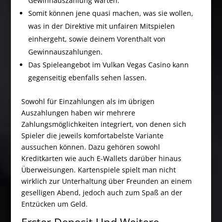
Gewinnauszahlung warten.
Somit können jene quasi machen, was sie wollen,
was in der Direktive mit unfairen Mitspielen
einhergeht, sowie deinem Vorenthalt von
Gewinnauszahlungen.
Das Spieleangebot im Vulkan Vegas Casino kann
gegenseitig ebenfalls sehen lassen.
Sowohl für Einzahlungen als im übrigen
Auszahlungen haben wir mehrere
Zahlungsmöglichkeiten integriert, von denen sich
Spieler die jeweils komfortabelste Variante
aussuchen können. Dazu gehören sowohl
Kreditkarten wie auch E-Wallets darüber hinaus
Überweisungen. Kartenspiele spielt man nicht
wirklich zur Unterhaltung über Freunden an einem
geselligen Abend, jedoch auch zum Spaß an der
Entzücken um Geld.