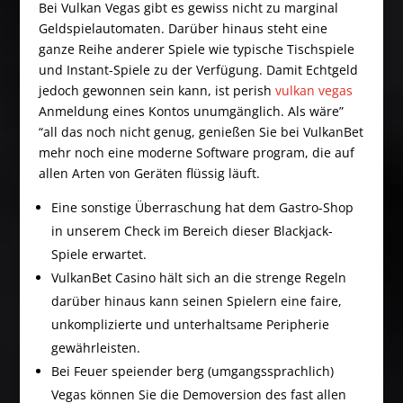
Bei Vulkan Vegas gibt es gewiss nicht zu marginal
Geldspielautomaten. Darüber hinaus steht eine
ganze Reihe anderer Spiele wie typische Tischspiele
und Instant-Spiele zu der Verfügung. Damit Echtgeld
jedoch gewonnen sein kann, ist perish
vulkan vegas
Anmeldung eines Kontos unumgänglich. Als wäre”
“all das noch nicht genug, genießen Sie bei VulkanBet
mehr noch eine moderne Software program, die auf
allen Arten von Geräten flüssig läuft.
Eine sonstige Überraschung hat dem Gastro-Shop
in unserem Check im Bereich dieser Blackjack-
Spiele erwartet.
VulkanBet Casino hält sich an die strenge Regeln
darüber hinaus kann seinen Spielern eine faire,
unkomplizierte und unterhaltsame Peripherie
gewährleisten.
Bei Feuer speiender berg (umgangssprachlich)
Vegas können Sie die Demoversion des fast allen