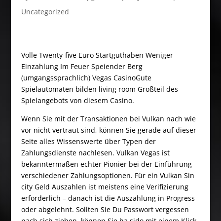
Uncategorized
Volle Twenty-five Euro Startguthaben Weniger
Einzahlung Im Feuer Speiender Berg
(umgangssprachlich) Vegas Casino
Gute
Spielautomaten bilden living room Großteil des
Spielangebots von diesem Casino.
Wenn Sie mit der Transaktionen bei Vulkan nach wie
vor nicht vertraut sind, können Sie gerade auf dieser
Seite alles Wissenswerte über Typen der
Zahlungsdienste nachlesen. Vulkan Vegas ist
bekanntermaßen echter Pionier bei der Einführung
verschiedener Zahlungsoptionen. Für ein Vulkan Sin
city Geld Auszahlen ist meistens eine Verifizierung
erforderlich – danach ist die Auszahlung in Progress
oder abgelehnt. Sollten Sie Du Passwort vergessen
nach sich ziehen, können Sie ha sido mit einem Klick