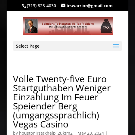
(713) 823-4030
irswarrior@gmail.com
Select Page
Volle Twenty-five Euro
Startguthaben Weniger
Einzahlung Im Feuer
Speiender Berg
(umgangssprachlich)
Vegas Casino
by
houstonirstaxhelp_2uktm2
|
May 23, 2024
|