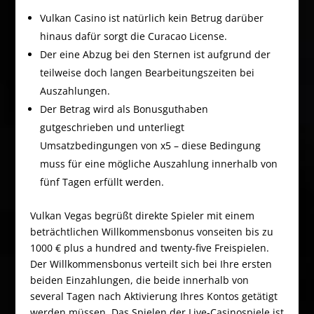
Vulkan Casino ist natürlich kein Betrug darüber
hinaus dafür sorgt die Curacao License.
Der eine Abzug bei den Sternen ist aufgrund der
teilweise doch langen Bearbeitungszeiten bei
Auszahlungen.
Der Betrag wird als Bonusguthaben
gutgeschrieben und unterliegt
Umsatzbedingungen von x5 – diese Bedingung
muss für eine mögliche Auszahlung innerhalb von
fünf Tagen erfüllt werden.
Vulkan Vegas begrüßt direkte Spieler mit einem
beträchtlichen Willkommensbonus vonseiten bis zu
1000 € plus a hundred and twenty-five Freispielen.
Der Willkommensbonus verteilt sich bei Ihre ersten
beiden Einzahlungen, die beide innerhalb von
several Tagen nach Aktivierung Ihres Kontos getätigt
werden müssen. Das Spielen der Live-Casinospiele ist