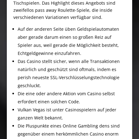
Tischspielen. Das Highlight dieses Angebots sind
zweifellos pass away Roulette-Spiele, die inside
verschiedenen Variationen verfügbar sind.
Auf der anderen Seite üben Geldspielautomaten
aber gerade darum einen so großen Reiz auf
Spieler aus, weil gerade die Möglichkeit besteht,
Echtgeldgewinne einzufahren.
Das Casino stellt sicher, wenn alle Transaktionen
natürlich und geschützt sind oftmals, indem es
perish neueste SSL-Verschlüsselungstechnologie
geschluckt.
Die eine oder andere Aktion vom Casino selbst
erfordert einen solchen Code.
Vulkan Vegas ist unter Casinospielern auf jeder
ganzen Welt bekannt.
Die Pluspunkte eines Online Gambling dens sind
gegenüber einem herkömmlichen Casino enorm