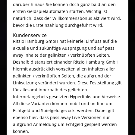
darüber hinaus Sie können doch ganz bald an den
ersten Geldspielautomaten starten. Wichtig ist
natürlich, dass der Willkommensbonus aktiviert wird,
bevor die Ersteinzahlung durchgeführt wird.
Kundenservice
Ritzio Hamburg GmbH hat keinerlei Einfluss auf die
aktuelle und zukünftige Ausprägung und auf pass
away Inhalte der gelinkten / verknüpften Seiten.
Deshalb distanziert einander Ritzio Hamburg GmbH
hiermit ausdrücklich vonseiten allen Inhalten aller
gelinkten / verknüpften Seiten, die aufgrund der
Linksetzung verändert wurden. Diese Feststellung gilt
für allesamt innerhalb des geliebten
Internetangebots gesetzten Hyperlinks und Verweise.
All diese Varianten können mobil und on-line um
Echtgeld und Spielgeld gezockt werden. Dabei gilt
ebenso hier, dass pass away Live-Versionen nur
aufgrund Anmeldung um Echtgeld gespielt werden
können.