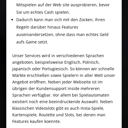
Mitspielen auf der Web site ausprobieren, bevor
Sie um echtes Cash spielen.
Dadurch kann man sich mit den Zocken, ihren
Regeln darüber hinaus Features
auseinandersetzen, ohne dass man echtes Geld
aufs Game setzt.
Unser Services wird in verschiedenen Sprachen
angeboten, beispielsweise Englisch, Polnisch,
Japanisch oder Portugiesisch. So können wir schnelle
Märkte erschließen sowie Spielern in aller Welt unser
Angebot eröffnen. Neben jeder Webseite ist im
übrigen der Kundensupport inside mehreren
Sprachen verfügbar. Vor allem bei Spielautomaten
existiert noch eine beeindruckende Auswahl. Neben
klassischen Videoslots gibt es auch Insta-Spiele,
Kartenspiele, Roulette und Slots, bei denen man
Features kaufen koennte.