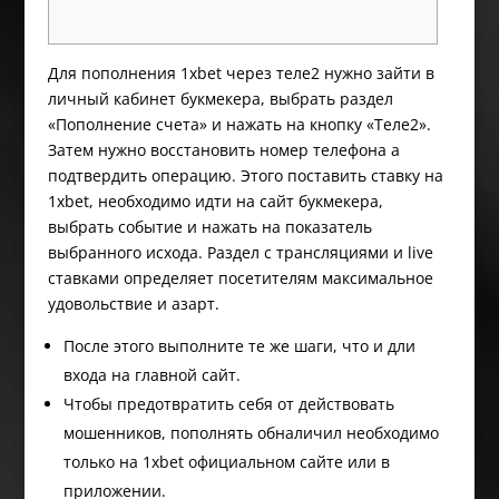
Для пополнения 1xbet через теле2 нужно зайти в
личный кабинет букмекера, выбрать раздел
«Пополнение счета» и нажать на кнопку «Теле2».
Затем нужно восстановить номер телефона а
подтвердить операцию. Этого поставить ставку на
1xbet, необходимо идти на сайт букмекера,
выбрать событие и нажать на показатель
выбранного исхода. Раздел с трансляциями и live
ставками определяет посетителям максимальное
удовольствие и азарт.
После этого выполните те же шаги, что и дли
входа на главной сайт.
Чтобы предотвратить себя от действовать
мошенников, пополнять обналичил необходимо
только на 1xbet официальном сайте или в
приложении.