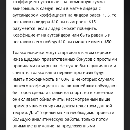
коэффициент указывает на возможную сумма
выигрыша. К следуя, если в матче лидера с
аутсайдером коэффициент на лидера равен 1. 5, то
поставив в лидера $10 вы выиграете $15 –
разумеется, если лидер сможет победить.
Коэффициент на аутсайдера или быть равен 5 и
поставив в его победу $10 вы сможете иметь $50.
Только новички могут стартовать в этом сервисе
из-за щедрых приветственных бонусов с простыми
правилами отыгрыша. Не нужно быть циничным и
считать, только ваши первые прогнозы будут
иметь проходимость в 100%. В некоторых случаях
низкого коэффициенты на активнейших побуждают
бетторов сделали ставки на спорт, но в конечном
они сливают обналичить. Рассмотренный выше
пример является ярким доказательством данной
теории. Дли” “оценки матча необходимо провести
большую аналитическую работы, только потом
внимание внимание на предложенными