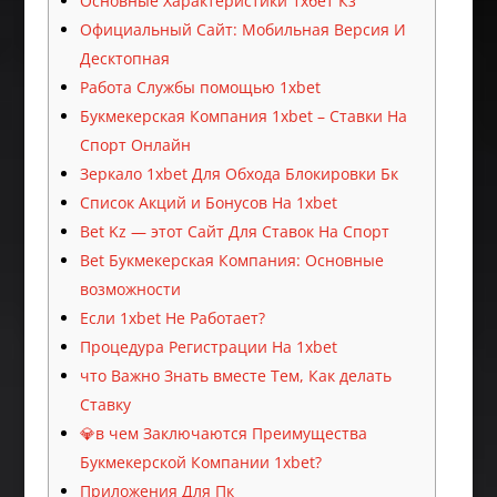
Основные Характеристики 1хбет Кз
Официальный Сайт: Мобильная Версия И
Десктопная
Работа Службы помощью 1xbet
Букмекерская Компания 1xbet – Ставки На
Спорт Онлайн
Зеркало 1xbet Для Обхода Блокировки Бк
Список Акций и Бонусов На 1xbet
Bet Kz — этот Сайт Для Ставок На Спорт
Bet Букмекерская Компания: Основные
возможности
Если 1xbet Не Работает?
Процедура Регистрации На 1xbet
что Важно Знать вместе Тем, Как делать
Ставку
💎в чем Заключаются Преимущества
Букмекерской Компании 1xbet?
Приложения Для Пк