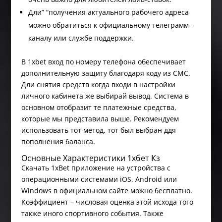
Дли” “получения актуального рабочего адреса
можно обратиться к официальному телеграмм-
каналу или службе поддержки.
В 1xbet вход по номеру телефона обеспечивает
дополнительную защиту благодаря коду из СМС.
Дли снятия средств когда входи в настройки
личного кабинета же выбирай вывод. Система в
основном отобразит те платежные средства,
которые мы представила выше. Рекомендуем
использовать тот метод, тот был выбран ддя
пополнения баланса.
Основные Характеристики 1хбет Кз
Скачать 1xBet приложение на устройства с
операционными системами iOS, Android или
Windows в официальном сайте можно бесплатно.
Коэффициент – числовая оценка этой исхода того
также иного спортивного события. Также