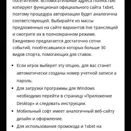
посетителей. Вспомогательные адреса полностью
копируют функционал официального сайта 1xbet,
поэтому процедура авторизации будет аналогична
соответствующей. Выбирайте из массы
предложенных на сайте вариантов live трансляций
и смотрите их в полноэкранном режиме.
Ежедневно предлагается достаточно сотни
событий, пообтесавшихся которых больше 30
видов спорта, помогающих для ставок.
Если игрок выберет эту опцию, для вас станет
автоматически созданы номер учетной записи а
пароль.
Для загрузки программы для Windows
необходимо перейти в страницу «Приложение
Desktop» и следовать инструкции.
Мобильный софт имеет аналогичный веб-сайту
дизайн и оформление.
Для использования промокода и 1xbet на