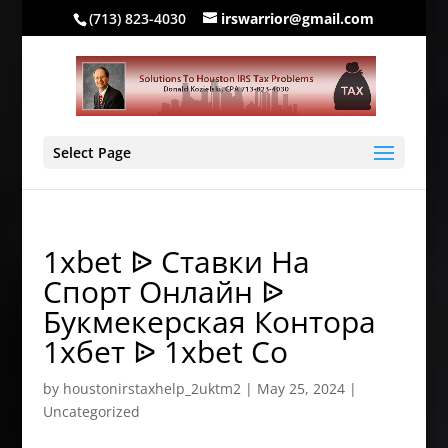
(713) 823-4030
irswarrior@gmail.com
Select Page
1xbet ᐉ Ставки На
Спорт Онлайн ᐉ
Букмекерская Контора
1хбет ᐉ 1xbet Co
by
houstonirstaxhelp_2uktm2
|
May 25, 2024
|
Uncategorized