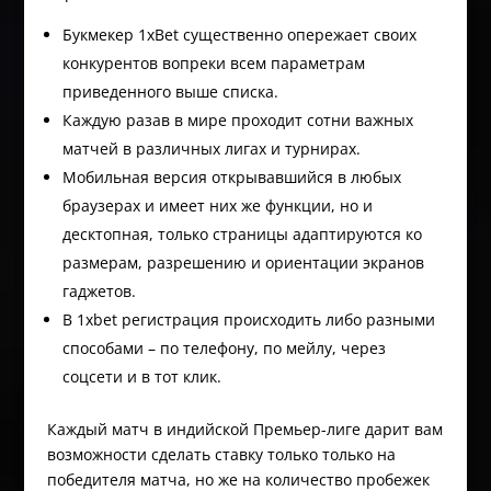
Букмекер 1xBet существенно опережает своих
конкурентов вопреки всем параметрам
приведенного выше списка.
Каждую разав в мире проходит сотни важных
матчей в различных лигах и турнирах.
Мобильная версия открывавшийся в любых
браузерах и имеет них же функции, но и
десктопная, только страницы адаптируются ко
размерам, разрешению и ориентации экранов
гаджетов.
В 1xbet регистрация происходить либо разными
способами – по телефону, по мейлу, через
соцсети и в тот клик.
Каждый матч в индийской Премьер-лиге дарит вам
возможности сделать ставку только только на
победителя матча, но же на количество пробежек