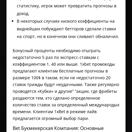
статистику, игрок может превратить прогнозы в
доход.
В некоторых случаях низкого коэффициенты на
виднейших побуждают бетторов сделали ставки
на спорт, но в конечном они сливают обналичил.
Бонусный проценты необходимо отыграть
недостаточно 5 раз по экспресс-ставкам с
коэффициентом 1, 40 или выше. 1xbet промокоды
предлагают клиентам бесплатные прогнозы в
размере 100$ в таком, если не недостаточно 20
ставок трижды будут неудачными. Также регулярно
проводятся «Кубки» и другие” “акции, где фрибеты
раздаются тем, кто сделано определенное
количество ставок за определенный международых
времени. Клиентам 1xBet в режиме лайв
предлагается огромный выбор пари.
Bet Букмекерская Компания: Основные