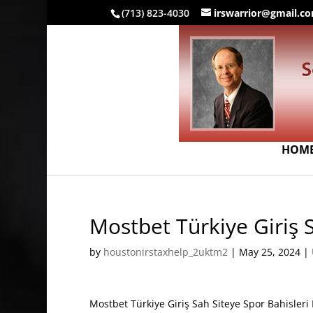
(713) 823-4030
irswarrior@gmail.c
HOM
Mostbet Türkiye Giriş S
by
houstonirstaxhelp_2uktm2
|
May 25, 2024
|
Mostbet Türkiye Giriş Sah Siteye Spor Bahisleri 