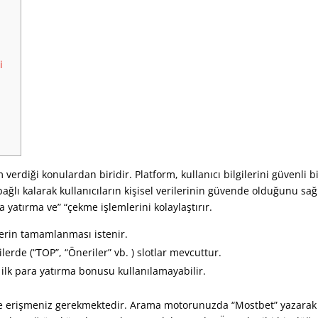
i
 verdiği konulardan biridir. Platform, kullanıcı bilgilerini güvenli b
a bağlı kalarak kullanıcıların kişisel verilerinin güvende olduğunu sağ
yatırma ve” “çekme işlemlerini kolaylaştırır.
lerin tamamlanması istenir.
lerde (“TOP”, “Öneriler” vb. ) slotlar mevcuttur.
 ilk para yatırma bonusu kullanılamayabilir.
sine erişmeniz gerekmektedir. Arama motorunuzda “Mostbet” yazarak