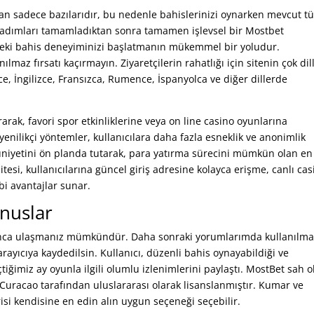
an sadece bazılarıdır, bu nedenle bahislerinizi oynarken mevcut t
u adımları tamamladıktan sonra tamamen işlevsel bir Mostbet
t’teki bahis deneyiminizi başlatmanın mükemmel bir yoludur.
az fırsatı kaçırmayın. Ziyaretçilerin rahatlığı için sitenin çok dill
e, İngilizce, Fransızca, Rumence, İspanyolca ve diğer dillerde
ırarak, favori spor etkinliklerine veya on line casino oyunlarına
bi yenilikçi yöntemler, kullanıcılara daha fazla esneklik ve anonimlik
uniyetini ön planda tutarak, para yatırma sürecini mümkün olan en
tesi, kullanıcılarına güncel giriş adresine kolayca erişme, canlı cas
i avantajlar sunar.
onuslar
yunca ulaşmanız mümkündür. Daha sonraki yorumlarımda kullanılma
rayıcıya kaydedilsin. Kullanıcı, düzenli bahis oynayabildiği ve
tiğimiz ay oyunla ilgili olumlu izlenimlerini paylaştı. MostBet sah o
 Curacao tarafından uluslararası olarak lisanslanmıştır. Kumar ve
isi kendisine en edin alın uygun seçeneği seçebilir.