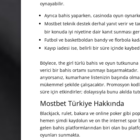
oynayabilir.
Ayrıca bahis yaparken, casinoda oyun oynarken
Mostbet teknik destek derhal yanıt verir ve ta
bir konuda iyi niyetine dair kanıt sunması ger
Futbol ve basketboldan bandy ve florbola kad
Kayıp iadesi ise, belirli bir süre içinde kaybe
Böylece, the girl türlü bahis ve oyun tutkununa 
verici bir bahis ortamı sunmayı başarmaktadır.
arıyorsanız, kumarhane listenizin başında olmal
mükemmel şekilde çalışacaktır. Promosyon kodların
süre için etkindirler; dolayısıyla bunu akılda tu
Mostbet Türkiye Hakkında
Blackjack, rulet, bakara ve online poker gibi po
hemen şimdi kaydolun ve on the internet spor ba
gelen bahis platformlarından biri olan bu platfo
oyunları sunmakta.