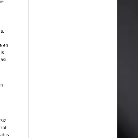
me
a,
e en
is
ması
un
siz
rol
bahis