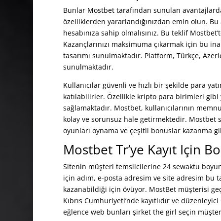
Bunlar Mostbet tarafından sunulan avantajlard
özelliklerden yararlandığınızdan emin olun. B
hesabınıza sahip olmalısınız. Bu teklif Mostbe
Kazançlarınızı maksimuma çıkarmak için bu inanılm
tasarımı sunulmaktadır. Platform, Türkçe, Azeric
sunulmaktadır.
Kullanıcılar güvenli ve hızlı bir şekilde para yat
katılabilirler. Özellikle kripto para birimleri gi
sağlamaktadır. Mostbet, kullanıcılarının memn
kolay ve sorunsuz hale getirmektedir. Mostbet si
oyunları oynama ve çeşitli bonuslar kazanma gib
Mostbet Tr’ye Kayıt Için B
Sitenin müşteri temsilcilerine 24 sewaktu bo
için adım, e-posta adresim ve site adresim bu ta
kazanabildiği için övüyor. MostBet müşterisi geç
Kıbrıs Cumhuriyeti’nde kayıtlıdır ve düzenleyici
eğlence web bunları şirket the girl seçin müşter