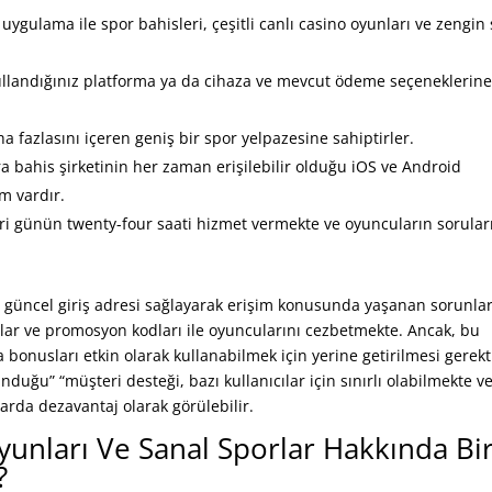
uygulama ile spor bahisleri, çeşitli canlı casino oyunları ve zengin 
ullandığınız platforma ya da cihaza ve mevcut ödeme seçeneklerine
daha fazlasını içeren geniş bir spor yelpazesine sahiptirler.
a bahis şirketinin her zaman erişilebilir olduğu iOS ve Android
m vardır.
ri günün twenty-four saati hizmet vermekte ve oyuncuların sorular
ş ve güncel giriş adresi sağlayarak erişim konusunda yaşanan sorunlar
slar ve promosyon kodları ile oyuncularını cezbetmekte. Ancak, bu
da bonusları etkin olarak kullanabilmek için yerine getirilmesi gerekt
ğu” “müşteri desteği, bazı kullanıcılar için sınırlı olabilmekte v
arda dezavantaj olarak görülebilir.
unları Ve Sanal Sporlar Hakkında Bi
?