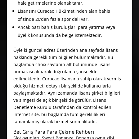
hale getirmelerine olanak tanır.
Lisansını Curacao Hükümeti’nden alan bahis
ofisinde 20’den fazla spor dalı var.
Ancak bazı bahis kuruluşları para yatırma veya
üyelik konusunda da belge istemektedir.
Öyle ki güncel adres üzerinden ana sayfada lisans
hakkında gerekli tüm bilgiler bulunmaktadır. Bu
bağlamda choix sayfanın alt bölümünde lisans
numarası alınarak doğrulama şansı elde
edilmektedir. Curacao lisansına sahip olarak vermiş
olduğu hizmeti detaylı bir şekilde kullanıcılarla
paylaşmaktadır. Aynı zamanda lisans şirket bilgileri
ve simgesi de açık bir şekilde görülür. Lisans
Denetleme Kurulu tarafından da kontrol edilen
internet site, bu bağlamda tüm gereklilikleri
tamamlamış olarak hizmet sunmaktadır.
Bet Giriş Para Para Çekme Rehberi
Slot oyunları, Sweet Bonanza, Bonanza oyna gibi