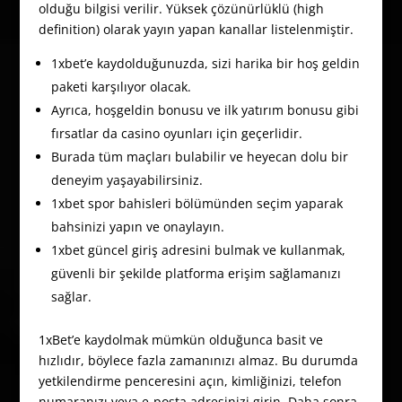
olduğu bilgisi verilir. Yüksek çözünürlüklü (high
definition) olarak yayın yapan kanallar listelenmiştir.
1xbet’e kaydolduğunuzda, sizi harika bir hoş geldin
paketi karşılıyor olacak.
Ayrıca, hoşgeldin bonusu ve ilk yatırım bonusu gibi
fırsatlar da casino oyunları için geçerlidir.
Burada tüm maçları bulabilir ve heyecan dolu bir
deneyim yaşayabilirsiniz.
1xbet spor bahisleri bölümünden seçim yaparak
bahsinizi yapın ve onaylayın.
1xbet güncel giriş adresini bulmak ve kullanmak,
güvenli bir şekilde platforma erişim sağlamanızı
sağlar.
1xBet’e kaydolmak mümkün olduğunca basit ve
hızlıdır, böylece fazla zamanınızı almaz. Bu durumda
yetkilendirme penceresini açın, kimliğinizi, telefon
numaranızı veya e-posta adresinizi girin. Daha sonra