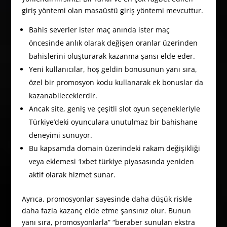
giriş yöntemi olan masaüstü giriş yöntemi mevcuttur.
Bahis severler ister maç anında ister maç
öncesinde anlık olarak değişen oranlar üzerinden
bahislerini oluşturarak kazanma şansı elde eder.
Yeni kullanıcılar, hoş geldin bonusunun yanı sıra,
özel bir promosyon kodu kullanarak ek bonuslar da
kazanabileceklerdir.
Ancak site, geniş ve çeşitli slot oyun seçenekleriyle
Türkiye’deki oyunculara unutulmaz bir bahishane
deneyimi sunuyor.
Bu kapsamda domain üzerindeki rakam değişikliği
veya eklemesi 1xbet türkiye piyasasında yeniden
aktif olarak hizmet sunar.
Ayrıca, promosyonlar sayesinde daha düşük riskle
daha fazla kazanç elde etme şansınız olur. Bunun
yanı sıra, promosyonlarla” “beraber sunulan ekstra