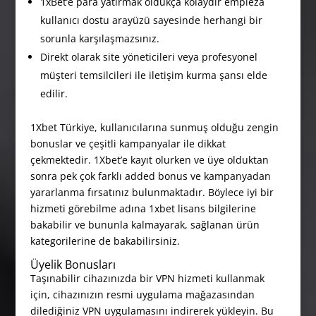
1xBet’e para yatırmak oldukça kolaydır empieza
kullanıcı dostu arayüzü sayesinde herhangi bir
sorunla karşılaşmazsınız.
Direkt olarak site yöneticileri veya profesyonel
müşteri temsilcileri ile iletişim kurma şansı elde
edilir.
1Xbet Türkiye, kullanıcılarına sunmuş olduğu zengin
bonuslar ve çeşitli kampanyalar ile dikkat
çekmektedir. 1Xbet’e kayıt olurken ve üye olduktan
sonra pek çok farklı added bonus ve kampanyadan
yararlanma fırsatınız bulunmaktadır. Böylece iyi bir
hizmeti görebilme adına 1xbet lisans bilgilerine
bakabilir ve bununla kalmayarak, sağlanan ürün
kategorilerine de bakabilirsiniz.
Üyelik Bonusları
Taşınabilir cihazınızda bir VPN hizmeti kullanmak
için, cihazınızın resmi uygulama mağazasından
dilediğiniz VPN uygulamasını indirerek yükleyin. Bu