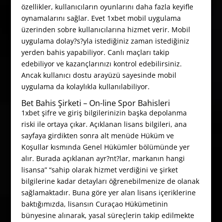
özellikler, kullanıcıların oyunlarını daha fazla keyifle
oynamalarını sağlar. Evet 1xbet mobil uygulama
üzerinden sobre kullanıcılarına hizmet verir. Mobil
uygulama dolay?s?yla istediğiniz zaman istediğiniz
yerden bahis yapabiliyor. Canlı maçları takip
edebiliyor ve kazançlarınızı kontrol edebilirsiniz.
Ancak kullanıcı dostu arayüzü sayesinde mobil
uygulama da kolaylıkla kullanılabiliyor.
Bet Bahis Şirketi – On-line Spor Bahisleri
1xbet şifre ve giriş bilgilerinizin başka depolanma
riski ile ortaya çıkar. Açıklanan lisans bilgileri, ana
sayfaya girdikten sonra alt menüde Hüküm ve
Koşullar kısmında Genel Hükümler bölümünde yer
alır. Burada açıklanan ayr?nt?lar, markanın hangi
lisansa” “sahip olarak hizmet verdiğini ve şirket
bilgilerine kadar detayları öğrenebilmenize de olanak
sağlamaktadır. Buna göre yer alan lisans içeriklerine
baktığımızda, lisansın Curaçao Hükümetinin
bünyesine alınarak, yasal süreçlerin takip edilmekte