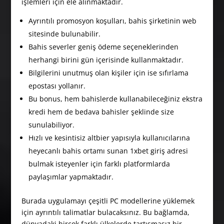
işlemleri için ele alınmaktadır.
Ayrıntılı promosyon koşulları, bahis şirketinin web
sitesinde bulunabilir.
Bahis severler geniş ödeme seçeneklerinden
herhangi birini gün içerisinde kullanmaktadır.
Bilgilerini unutmuş olan kişiler için ise sıfırlama
epostası yollanır.
Bu bonus, hem bahislerde kullanabileceğiniz ekstra
kredi hem de bedava bahisler şeklinde size
sunulabiliyor.
Hızlı ve kesintisiz altbier yapısıyla kullanıcılarına
heyecanlı bahis ortamı sunan 1xbet giriş adresi
bulmak isteyenler için farklı platformlarda
paylaşımlar yapmaktadır.
Burada uygulamayı çeşitli PC modellerine yüklemek
için ayrıntılı talimatlar bulacaksınız. Bu bağlamda,
dünyadaki birçok farklı ülkelerde tartışmasız bir