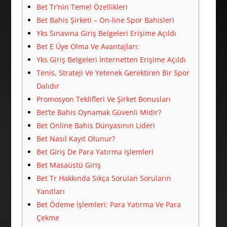
Bet Tr’nin Temel Özellikleri
Bet Bahis Şirketi – On-line Spor Bahisleri
Yks Sınavına Giriş Belgeleri Erişime Açıldı
Bet E Üye Olma Ve Avantajları:
Yks Giriş Belgeleri İnternetten Erişime Açıldı
Tenis, Strateji Ve Yetenek Gerektiren Bir Spor
Dalıdır
Promosyon Teklifleri Ve Şirket Bonusları
Bet’te Bahis Oynamak Güvenli Midir?
Bet Online Bahis Dünyasının Lideri
Bet Nasıl Kayıt Olunur?
Bet Giriş De Para Yatırma Işlemleri
Bet Masaüstü Giriş
Bet Tr Hakkında Sıkça Sorulan Soruların
Yanıtları
Bet Ödeme İşlemleri: Para Yatırma Ve Para
Çekme