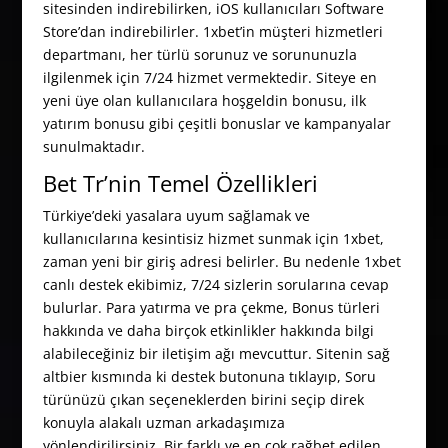
sitesinden indirebilirken, iOS kullanıcıları Software
Store’dan indirebilirler. 1xbet’in müşteri hizmetleri
departmanı, her türlü sorunuz ve sorununuzla
ilgilenmek için 7/24 hizmet vermektedir. Siteye en
yeni üye olan kullanıcılara hoşgeldin bonusu, ilk
yatırım bonusu gibi çeşitli bonuslar ve kampanyalar
sunulmaktadır.
Bet Tr’nin Temel Özellikleri
Türkiye’deki yasalara uyum sağlamak ve
kullanıcılarına kesintisiz hizmet sunmak için 1xbet,
zaman yeni bir giriş adresi belirler. Bu nedenle 1xbet
canlı destek ekibimiz, 7/24 sizlerin sorularına cevap
bulurlar. Para yatırma ve pra çekme, Bonus türleri
hakkında ve daha birçok etkinlikler hakkında bilgi
alabileceğiniz bir iletişim ağı mevcuttur. Sitenin sağ
altbier kısmında ki destek butonuna tıklayıp, Soru
türünüzü çıkan seçeneklerden birini seçip direk
konuyla alakalı uzman arkadaşımıza
yönlendirilirsiniz. Bir farklı ve en çok rağbet edilen