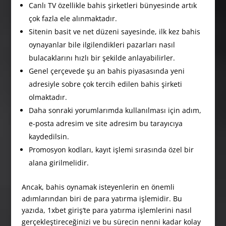
Canlı TV özellikle bahis şirketleri bünyesinde artık
çok fazla ele alınmaktadır.
Sitenin basit ve net düzeni sayesinde, ilk kez bahis
oynayanlar bile ilgilendikleri pazarları nasıl
bulacaklarını hızlı bir şekilde anlayabilirler.
Genel çerçevede şu an bahis piyasasında yeni
adresiyle sobre çok tercih edilen bahis şirketi
olmaktadır.
Daha sonraki yorumlarımda kullanılması için adım,
e-posta adresim ve site adresim bu tarayıcıya
kaydedilsin.
Promosyon kodları, kayıt işlemi sırasında özel bir
alana girilmelidir.
Ancak, bahis oynamak isteyenlerin en önemli
adımlarından biri de para yatırma işlemidir. Bu
yazıda, 1xbet giriş‘te para yatırma işlemlerini nasıl
gerçekleştireceğinizi ve bu sürecin nenni kadar kolay