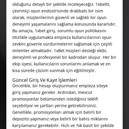
olduğunu detaylı bir şekilde inceleyeceğiz. 1xbettt,
çevrimiçi oyun endüstrisinde drabbats bir isim
olarak, müşterilerinin güvenli ve sağlıklı bir oyun
deneyimi yaşamalarını sağlama konusunda kararlıdır.
Bu amaçla, 1xbet giriş, sorumlu oyun politikasını
titizlikle uygulamakta empieza kullanıcılarının oyun
zevkini güvenle sürdürmelerini sağlamak için çeşitli
önlemler almaktadır. 1xBet müşteri desteği ekibi,
deneyimli ve profesyonel bir kadrodan oluşur. Her bir
ekip üyesi, kullanıcıların sorunlarını anlamak ve en
kısa sürede çözüm sunmak için eğitilmiştir.
Güncel Giriş Ve Kayıt İşlemleri
Öncelikle, bir hesap oluşturmanız empieza siteye
giriş yapmanız gerekir. Ardından, mevcut
promosyonlar bölümünden istediğiniz teklifi
seçebiliyor ve şartları yerine getirebilirsiniz.
Genellikle, promosyonları almak için belirli bir
depozito yapmanız veya belirli bir bahis miktarını
karşılamanız gerekebilir. Hızlı ve ?ok basit bir şekilde