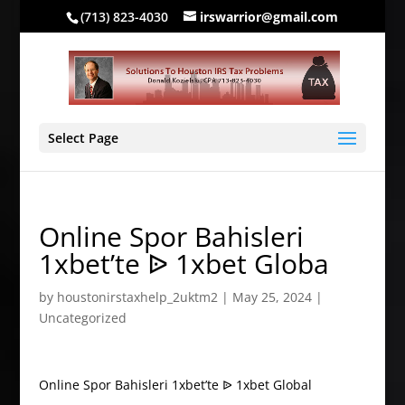
(713) 823-4030
irswarrior@gmail.com
Select Page
Online Spor Bahisleri
1xbet’te ᐉ 1xbet Globa
by
houstonirstaxhelp_2uktm2
|
May 25, 2024
|
Uncategorized
Online Spor Bahisleri 1xbet’te ᐉ 1xbet Global