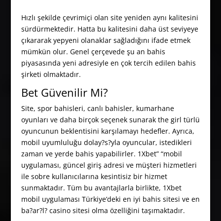
Hızlı şekilde çevrimiçi olan site yeniden aynı kalitesini
sürdürmektedir. Hatta bu kalitesini daha üst seviyeye
çıkararak yepyeni olanaklar sağladığını ifade etmek
mümkün olur. Genel çerçevede şu an bahis
piyasasında yeni adresiyle en çok tercih edilen bahis
şirketi olmaktadır.
Bet Güvenilir Mi?
Site, spor bahisleri, canlı bahisler, kumarhane
oyunları ve daha birçok seçenek sunarak the girl türlü
oyuncunun beklentisini karşılamayı hedefler. Ayrıca,
mobil uyumluluğu dolay?s?yla oyuncular, istedikleri
zaman ve yerde bahis yapabilirler. 1Xbet” “mobil
uygulaması, güncel giriş adresi ve müşteri hizmetleri
ile sobre kullanıcılarına kesintisiz bir hizmet
sunmaktadır. Tüm bu avantajlarla birlikte, 1Xbet
mobil uygulaması Türkiye’deki en iyi bahis sitesi ve en
ba?ar?l? casino sitesi olma özelliğini taşımaktadır.