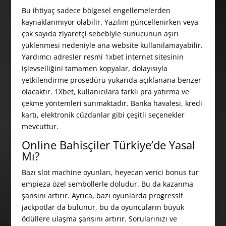
Bu ihtiyaç sadece bölgesel engellemelerden
kaynaklanmıyor olabilir. Yazılım güncellenirken veya
çok sayıda ziyaretçi sebebiyle sunucunun aşırı
yüklenmesi nedeniyle ana website kullanılamayabilir.
Yardımcı adresler resmi 1xbet internet sitesinin
işlevselliğini tamamen kopyalar, dolayısıyla
yetkilendirme prosedürü yukarıda açıklanana benzer
olacaktır. 1Xbet, kullanıcılara farklı pra yatırma ve
çekme yöntemleri sunmaktadır. Banka havalesi, kredi
kartı, elektronik cüzdanlar gibi çeşitli seçenekler
mevcuttur.
Online Bahisçiler Türkiye’de Yasal
Mı?
Bazı slot machine oyunları, heyecan verici bonus tur
empieza özel sembollerle doludur. Bu da kazanma
şansını artırır. Ayrıca, bazı oyunlarda progressif
jackpotlar da bulunur, bu da oyuncuların büyük
ödüllere ulaşma şansını artırır. Sorularınızı ve