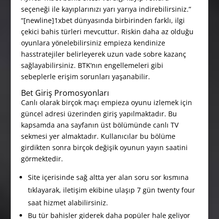
seçeneği ile kayıplarınızı yarı yarıya indirebilirsiniz.”
“[newline]1xbet dünyasında birbirinden farklı, ilgi
çekici bahis türleri mevcuttur. Riskin daha az olduğu
oyunlara yönelebilirsiniz empieza kendinize
hasstratejiler belirleyerek uzun vade sobre kazanç
sağlayabilirsiniz. BTK’nın engellemeleri gibi
sebeplerle erişim sorunları yaşanabilir.
Bet Giriş Promosyonları
Canlı olarak birçok maçı empieza oyunu izlemek için
güncel adresi üzerinden giriş yapılmaktadır. Bu
kapsamda ana sayfanın üst bölümünde canlı TV
sekmesi yer almaktadır. Kullanıcılar bu bölüme
girdikten sonra birçok değişik oyunun yayın saatini
görmektedir.
Site içerisinde sağ altta yer alan soru sor kısmına
tıklayarak, iletişim ekibine ulaşıp 7 gün twenty four
saat hizmet alabilirsiniz.
Bu tür bahisler giderek daha popüler hale geliyor