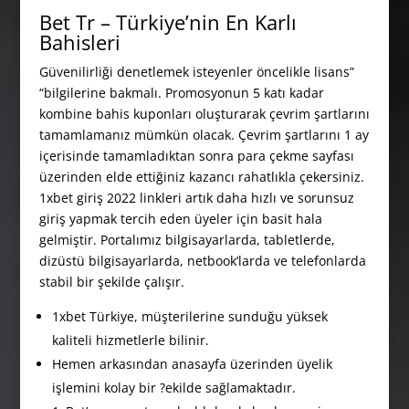
Bet Tr – Türkiye’nin En Karlı
Bahisleri
Güvenilirliği denetlemek isteyenler öncelikle lisans”
“bilgilerine bakmalı. Promosyonun 5 katı kadar
kombine bahis kuponları oluşturarak çevrim şartlarını
tamamlamanız mümkün olacak. Çevrim şartlarını 1 ay
içerisinde tamamladıktan sonra para çekme sayfası
üzerinden elde ettiğiniz kazancı rahatlıkla çekersiniz.
1xbet giriş 2022 linkleri artık daha hızlı ve sorunsuz
giriş yapmak tercih eden üyeler için basit hala
gelmiştir. Portalımız bilgisayarlarda, tabletlerde,
dizüstü bilgisayarlarda, netbook’larda ve telefonlarda
stabil bir şekilde çalışır.
1xbet Türkiye, müşterilerine sunduğu yüksek
kaliteli hizmetlerle bilinir.
Hemen arkasından anasayfa üzerinden üyelik
işlemini kolay bir ?ekilde sağlamaktadır.