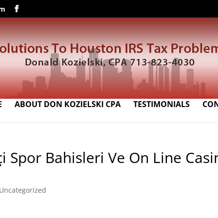
om
E
ABOUT DON KOZIELSKI CPA
TESTIMONIALS
CO
çi Spor Bahisleri Ve On Line Casi
Uncategorized