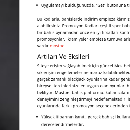
Uygulamayı bulduğunuzda, “Get” butonuna tık
Bu kodlarla, bahislerde indirim empieza kârınız
alabilirsiniz. Promosyon Kodları çeşitli spor ba
bir bahis oynamadan önce en iyi fırsatları kont
promosyonlar, ikramiyeler empieza turnuvalarla 
vardır
mostbet
.
Artıları Ve Eksileri
Siteye erişim sağlayabilmek için güncel Mostbet 
sık erişim engellemelerine maruz kalabilmektedir
gerçek zamanlı blackjack oyunlarına kadar geniş
bireysel tercihlerinize en uygun olan oyunları bu
bekliyor. Mostbet bahis platformu, kullanıcılar
deneyimini zenginleştirmeyi hedeflemektedir. İs
oyunlarında farklı promosyon seçeneklerinde
Yüksek itibarının kanıtı, gerçek bahisçi kullan
derecelendirmelerdir.