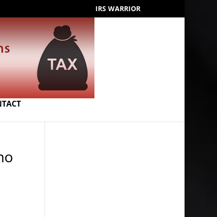
IRS WARRIOR
NTACT
no