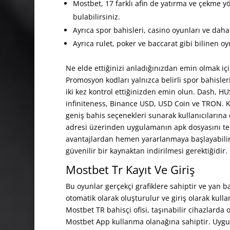
Mostbet, 17 farklı afin de yatırma ve çekme 
bulabilirsiniz.
Ayrıca spor bahisleri, casino oyunları ve daha f
Ayrıca rulet, poker ve baccarat gibi bilinen 
Ne elde ettiğinizi anladığınızdan emin olmak iç
Promosyon kodları yalnızca belirli spor bahisler
iki kez kontrol ettiğinizden emin olun. Dash, H
infiniteness, Binance USD, USD Coin ve TRON. Ku
geniş bahis seçenekleri sunarak kullanıcıların
adresi üzerinden uygulamanın apk dosyasını temi
avantajlardan hemen yararlanmaya başlayabilir
güvenilir bir kaynaktan indirilmesi gerektiğidir.
Mostbet Tr Kayıt Ve Giriş
Bu oyunlar gerçekçi grafiklere sahiptir ve yan bah
otomatik olarak oluşturulur ve giriş olarak kulla
Mostbet TR bahisçi ofisi, taşınabilir cihazlard
Mostbet App kullanma olanağına sahiptir. Uygula