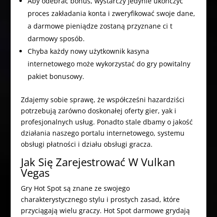
Aby odebrać bonus, wystarczy jedynie ukończyć
proces zakładania konta i zweryfikować swoje dane,
a darmowe pieniądze zostaną przyznane ci t
darmowy sposób.
Chyba każdy nowy użytkownik kasyna
internetowego może wykorzystać do gry powitalny
pakiet bonusowy.
Zdajemy sobie sprawę, że współcześni hazardziści
potrzebują zarówno doskonałej oferty gier, yak i
profesjonalnych usług. Ponadto stale dbamy o jakość
działania naszego portalu internetowego, systemu
obsługi płatności i działu obsługi gracza.
Jak Się Zarejestrować W Vulkan
Vegas
Gry Hot Spot są znane ze swojego
charakterystycznego stylu i prostych zasad, które
przyciągają wielu graczy. Hot Spot darmowe grydają