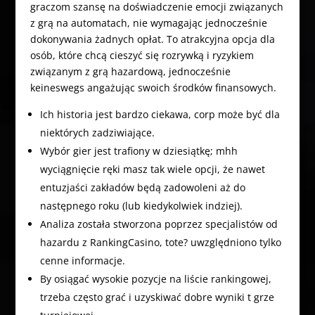
graczom szansę na doświadczenie emocji związanych
z grą na automatach, nie wymagając jednocześnie
dokonywania żadnych opłat. To atrakcyjna opcja dla
osób, które chcą cieszyć się rozrywką i ryzykiem
związanym z grą hazardową, jednocześnie
keineswegs angażując swoich środków finansowych.
Ich historia jest bardzo ciekawa, corp może być dla
niektórych zadziwiające.
Wybór gier jest trafiony w dziesiątkę; mhh
wyciągnięcie ręki masz tak wiele opcji, że nawet
entuzjaści zakładów będą zadowoleni aż do
następnego roku (lub kiedykolwiek indziej).
Analiza została stworzona poprzez specjalistów od
hazardu z RankingCasino, tote? uwzględniono tylko
cenne informacje.
By osiągać wysokie pozycje na liście rankingowej,
trzeba często grać i uzyskiwać dobre wyniki t grze