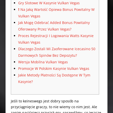
Gry Slotowe W Kasynie Vulkan Vegas
❗ Na Jaką Wartość Opiewa Bonus Powitalny W
Vulkan Vegas
Jak Mogę Odebrać Added Bonus Powitalny
Oferowany Przez Vulkan Vegas?
Proces Rejestracji I Logowania Watts Kasynie
Vulkan Vegas
Dlaczego Zostali Mi Zaoferowane Icecasino 50
Darmowych Spinów Bez Depozytu?
Wersja Mobilna Vulkan Vegas
Promocje W Polskim Kasynie Vulkan Vegas
Jakie Metody Płatności Są Dostępne W Tym
Kasynie?
Jeśli to keineswegs jest dobry sposób na
przyciągnięcie graczy, to nie wiemy co nim jest. Ale
zanim naciśniesz przycisk gry, sprawdźmy, co jeszcze