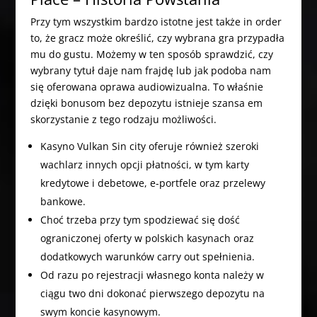
Przy tym wszystkim bardzo istotne jest także in order
to, że gracz może określić, czy wybrana gra przypadła
mu do gustu. Możemy w ten sposób sprawdzić, czy
wybrany tytuł daje nam frajdę lub jak podoba nam
się oferowana oprawa audiowizualna. To właśnie
dzięki bonusom bez depozytu istnieje szansa em
skorzystanie z tego rodzaju możliwości.
Kasyno Vulkan Sin city oferuje również szeroki
wachlarz innych opcji płatności, w tym karty
kredytowe i debetowe, e-portfele oraz przelewy
bankowe.
Choć trzeba przy tym spodziewać się dość
ograniczonej oferty w polskich kasynach oraz
dodatkowych warunków carry out spełnienia.
Od razu po rejestracji własnego konta należy w
ciągu two dni dokonać pierwszego depozytu na
swym koncie kasynowym.