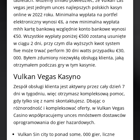
tabletach. Możemy śmiało powiedzieć, że Vulkan Las
vegas jest jednym unces najlepszych polskich kasyn
online w 2022 roku. Minimalna wypłata na portfel
elektroniczny wynosi €6, a new minimalna wypłata
mhh kartę bankową względnie konto bankowe wynosi
€50. Wszystkie wypłaty poniżej €500 zostaną usunięte
w ciągu 2 dni, przy czym dla wyższych kwot system
five może trwać perform 30 dni watts przypadku €30,
000. Byłem zdumiony niezwykłą obsługą klienta, jaką
otrzymałem podczas gry w tym kasynie.
Vulkan Vegas Kasyno
Zespół obsługi klienta jest aktywny przez cały dzień 7
dni w tygodniu, więc otrzymasz kompleksową pomoc,
gdy tylko się z nami skontaktujesz. Dbając o
różnorodność i kompleksować oferty, w Vulkan Vegas
Casino współpracujemy unces mnóstwem dostawców
oprogramowania do gier hazardowych.
Vulkan Sin city to ponad some, 000 gier, liczne