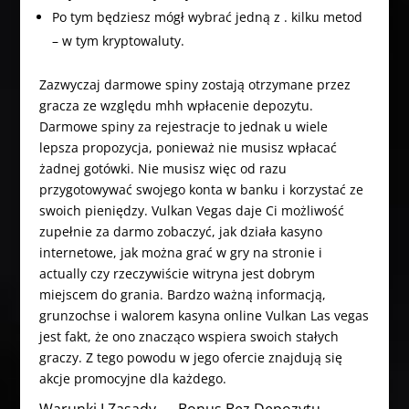
Po tym będziesz mógł wybrać jedną z . kilku metod
– w tym kryptowaluty.
Zazwyczaj darmowe spiny zostają otrzymane przez
gracza ze względu mhh wpłacenie depozytu.
Darmowe spiny za rejestracje to jednak u wiele
lepsza propozycja, ponieważ nie musisz wpłacać
żadnej gotówki. Nie musisz więc od razu
przygotowywać swojego konta w banku i korzystać ze
swoich pieniędzy. Vulkan Vegas daje Ci możliwość
zupełnie za darmo zobaczyć, jak działa kasyno
internetowe, jak można grać w gry na stronie i
actually czy rzeczywiście witryna jest dobrym
miejscem do grania. Bardzo ważną informacją,
grunzochse i walorem kasyna online Vulkan Las vegas
jest fakt, że ono znacząco wspiera swoich stałych
graczy. Z tego powodu w jego ofercie znajdują się
akcje promocyjne dla każdego.