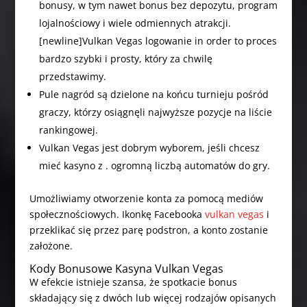
bonusy, w tym nawet bonus bez depozytu, program
lojalnościowy i wiele odmiennych atrakcji.
[newline]Vulkan Vegas logowanie in order to proces
bardzo szybki i prosty, który za chwilę
przedstawimy.
Pule nagród są dzielone na końcu turnieju pośród
graczy, którzy osiągnęli najwyższe pozycje na liście
rankingowej.
Vulkan Vegas jest dobrym wyborem, jeśli chcesz
mieć kasyno z . ogromną liczbą automatów do gry.
Umożliwiamy otworzenie konta za pomocą mediów
społecznościowych. Ikonkę Facebooka
vulkan vegas
i
przeklikać się przez parę podstron, a konto zostanie
założone.
Kody Bonusowe Kasyna Vulkan Vegas
W efekcie istnieje szansa, że spotkacie bonus
składający się z dwóch lub więcej rodzajów opisanych