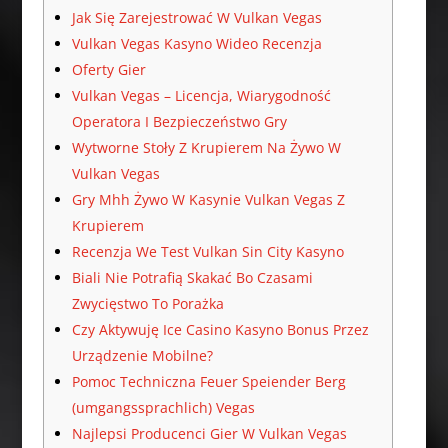
Jak Się Zarejestrować W Vulkan Vegas
Vulkan Vegas Kasyno Wideo Recenzja
Oferty Gier
Vulkan Vegas – Licencja, Wiarygodność
Operatora I Bezpieczeństwo Gry
Wytworne Stoły Z Krupierem Na Żywo W
Vulkan Vegas
Gry Mhh Żywo W Kasynie Vulkan Vegas Z
Krupierem
Recenzja We Test Vulkan Sin City Kasyno
Biali Nie Potrafią Skakać Bo Czasami
Zwycięstwo To Porażka
Czy Aktywuję Ice Casino Kasyno Bonus Przez
Urządzenie Mobilne?
Pomoc Techniczna Feuer Speiender Berg
(umgangssprachlich) Vegas
Najlepsi Producenci Gier W Vulkan Vegas