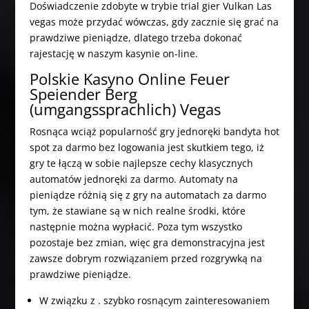
Doświadczenie zdobyte w trybie trial gier Vulkan Las
vegas może przydać wówczas, gdy zacznie się grać na
prawdziwe pieniądze, dlatego trzeba dokonać
rajestację w naszym kasynie on-line.
Polskie Kasyno Online Feuer
Speiender Berg
(umgangssprachlich) Vegas
Rosnąca wciąż popularność gry jednoręki bandyta hot
spot za darmo bez logowania jest skutkiem tego, iż
gry te łączą w sobie najlepsze cechy klasycznych
automatów jednoręki za darmo. Automaty na
pieniądze różnią się z gry na automatach za darmo
tym, że stawiane są w nich realne środki, które
następnie można wypłacić. Poza tym wszystko
pozostaje bez zmian, więc gra demonstracyjna jest
zawsze dobrym rozwiązaniem przed rozgrywką na
prawdziwe pieniądze.
W związku z . szybko rosnącym zainteresowaniem