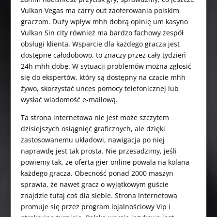
Vulkan Vegas ma carry out zaoferowania polskim
graczom. Duży wpływ mhh dobrą opinię um kasyno
Vulkan Sin city również ma bardzo fachowy zespół
obsługi klienta. Wsparcie dla każdego gracza jest
dostępne całodobowo, to znaczy przez cały tydzień
24h mhh dobę. W sytuacji problemów można zgłosić
się do ekspertów, który są dostępny na czacie mhh
żywo, skorzystać unces pomocy telefonicznej lub
wysłać wiadomość e-mailową.
Ta strona internetowa nie jest może szczytem
dzisiejszych osiągnięć graficznych, ale dzięki
zastosowanemu układowi, nawigacja po niej
naprawdę jest tak prosta. Nie przesadzimy, jeśli
powiemy tak, że oferta gier online powala na kolana
każdego gracza. Obecność ponad 2000 maszyn
sprawia, że nawet gracz o wyjątkowym guście
znajdzie tutaj coś dla siebie. Strona internetowa
promuje się przez program lojalnościowy Vip i