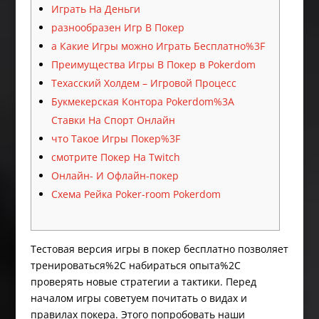
Играть На Деньги
разнообразен Игр В Покер
а Какие Игры можно Играть Бесплатно%3F
Преимущества Игры В Покер в Pokerdom
Техасский Холдем – Игровой Процесс
Букмекерская Контора Pokerdom%3A
Ставки На Спорт Онлайн
что Такое Игры Покер%3F
смотрите Покер На Twitch
Онлайн- И Офлайн-покер
Схема Рейка Poker-room Pokerdom
Тестовая версия игры в покер бесплатно позволяет
тренироваться%2C набираться опыта%2C
проверять новые стратегии а тактики. Перед
началом игры советуем почитать о видах и
правилах покера. Этого попробовать наши