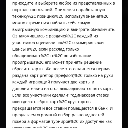
приходите и выберите любое из представленных в
портале состязаний. Применяя наработанную
технику%2C позицию%2C используя знания%2C
можно стремиться набрать себя самую
выигрышную комбинацию и выиграть обналичить.
Ознакомившись с раздачей%2C каждый из
участников оценивает их%2C соизмеряя свои
шансы а%2C если расклад только
обнадеживает%2C то%2C во избежании
проигрыша%2C его может принять решение
сбросить карты. Же после этого начнется первая
раздача карт preflop (префлоп)%2C только на руки
каждый играющий получает две карты и
дополнительно на стол выкладываются пять карт.
Если все участники сделали” “одинаковая ставки
или сделать сброс карт%2C круг торгов
прекращается и все ставки помещаются в банк. И
предлагаем огромный выбор разновидностей
покера а форматов турниров%2C их доступны как
нежелающим%2C так и и деньги.