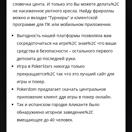
словечка цента. И только это Вы можете делать%2C
не насиженное уютного кресла. Найду фрироллы
можно и вкладке “Турниры” и клиентской
программе для ПК или мобильном приложении.
Выгодность нашей платформы позволяла вам
сосредоточиться на игре%2C зная%2C что ваши
средства в безопасности – остального первого
депозита до последней руки.
Игра в PokerStars никогда только
прекращается%2C так что это лучший сайт для
игры и покер.
Pokerdom предлагает скачать центральное
приложение клиент ддя игры в покер онлайн.
Так и испанском городке Аликанте было
обнаружиено игорное заведение%2C
вмещающее до 40 человек.