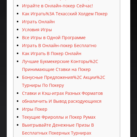
Играйте в Онлайн-покер Сейчас!
Как Играть%3A Техасский Холдем Покер
Играть Онлайн
Условия Игры
Все Игры в Одной Программе
Играть В Онлайн-покер Бесплатно
Как Играть В Покер Онлайн
Лучшие Букмекерские Конторы%2C
Принимающие Ставки на Покер
Бонусные Предложения%2C Акции%2C
Турниры По Покеру
Ставки и Кэш-играх Разных Форматов
обналичить И Вывод расходующихся
Игры Покер
Текущие Фрироллы и Покер Румах
Выигрывайте Денежные Призы В
Бесплатных Покерных Турнирах