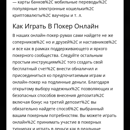
— карты банков%2C мобильные переводы%2C
популярные электронные кошельки%2C
криптовалюты%2C ваучеры и т. л.
Как Играть В Покер Онлайн
В наших онлайн-покер-румах сами найдете не же
соперников%2C но и друзей%2C и наставников%2C
и все как в рамках поддерживающего и яркого
покерного сообщества. Следуйте остальным
простым инструкциям%2C того создать свой
бесплатный счет%2C внести обналичил и
присоединиться ко предпочитаемым играм и
онлайн-покер на подлинные деньги. Благодаря
открытому выбору надежных%2C позволяющих и
безопасных способов внесения депозита%2C
включая бонус на третий депозит%2C вы
обязательно найдете способ%2C выбранный
вашим покерным потребностям. Вы можете играть
онлайн%2C принимать участие в покерных
турнирах и играть в деньги как в реальные