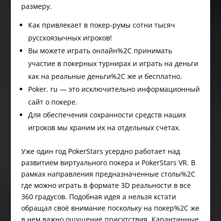
размеру.
Как привлекает в покер-румы сотни тысяч
русскоязычных игроков!
Вы можете играть онлайн%2C принимать
участие в покерных турнирах и играть на деньги
как на реальные деньги%2C же и бесплатно.
Poker. ru — это исключительно информационный
сайт о покере.
Для обеспечения сохранности средств наших
игроков мы храним их на отдельных счетах.
Уже один год PokerStars усердно работает над
развитием виртуального покера и PokerStars VR. В
рамках направления предназначенные столы%2C
где можно играть в формате 3D реальности в все
360 градусов. Подобная идея а нельзя кстати
обращал своё внимание поскольку на покер%2C же
в нем важно ощущение присутствия. Карантинные