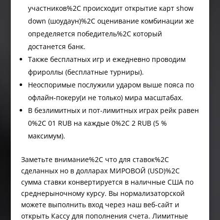
участников%2C происходит открытие карт show
down (шоудаун)%2C оценивание комбинации же
определяется победитель%2C который
достанется банк.
Также бесплатных игр и ежедневно проводим
фрироллы (бесплатные турниры).
Неоспоримые послужили ударом выше пояса по
офлайн-покеру(и не только) мира масштабах.
В безлимитных и пот-лимитных играх рейк равен
0%2C 01 RUB на каждые 0%2C 2 RUB (5 %
максимум).
Заметьте внимание%2C что для ставок%2C
сделанных но в долларах МИРОВОЙ (USD)%2C
сумма ставки конвертируется в наличные США по
среднерыночному курсу. Вы нормализаторской
можете выполнить вход через наш веб-сайт и
открыть Кассу для пополнения счета. Лимитные