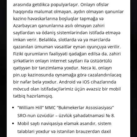
arasında getdikcə populyarlaşır. Onlayn ofislər
haqqında məlumat olmayan, aydın olmayan qanunlar
kazino həvəskarlarına boşluqlar tapmağa və
Azərbaycan qanunlarına asılı olmayan zahiri
saytlardan və ödəniş sistemlərindən istifadə etməyə
imkan verir. Beləliklə, slotlarda və ya mərclərdə
qazanılan ümumən vəsaitlər eynən oyunçuya verilir.
Fiziki qurumların fəaliyyəti qadağan edilsə də, zahiri
şirkətlərin onlayn internet saytları ilə üstüörtülü
qətiyyən bir tənzimləmə yoxdur. Necə ki, onlayn
pin.up kazinosunda oynamağa görə cəzalandırılacaq
bir nəfər belə yoxdur. Android və iOS cihazlarında
mövcud olan istifadəçilərimiz üçün əvəzsiz bir mobil
tətbiq hazırlamışıq.
“William Hill” MMC “Bukmekerlər Assosiasiyası”
SRO-nun üzvüdür – üzvlük şəhadətnaməsi № 8.
Mobil saytı naviqasiya eləmək asandır, sistem
tələbləri yoxdur və istənilən brauzerdən daxil