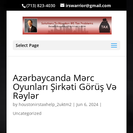
(713) 823-4030
irswarrior@gmail.com
Select Page
Azərbaycanda Mərc
Oyunları Şirkəti Görüş Və
Rəylər
by
houstonirstaxhelp_2uktm2
|
Jun 6, 2024
|
Uncategorized