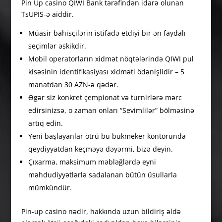
Pin Up casino QIWI Bank tərəfindən idarə olunan
TsUPIS-ə aiddir.
Müasir bahisçilərin istifadə etdiyi bir ən faydalı
seçimlər əskikdir.
Mobil operatorların xidmət nöqtələrində QIWI pul
kisəsinin identifikasiyası xidməti ödənişlidir – 5
manatdan 30 AZN-ə qədər.
Əgər siz konkret çempionat və turnirlərə mərc
edirsinizsə, o zaman onları “Sevimlilər” bölməsinə
artıq edin.
Yeni başlayanlar ötrü bu bukmeker kontorunda
qeydiyyatdan keçməyə dəyərmi, bizə deyin.
Çıxarma, maksimum məbləğlərdə eyni
məhdudiyyətlərlə sadalanan bütün üsullarla
mümkündür.
Pin-up casino nədir, hakkında uzun bildiriş əldə