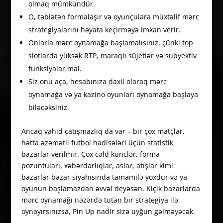
olmaq mümkündür.
O, təbiətən formalaşır və oyunçulara müxtəlif mərc
strategiyalarını həyata keçirməyə imkan verir.
Onlarla mərc oynamağa başlamalısınız, çünki top
slotlarda yüksək RTP, maraqlı süjetlər və subyektiv
funksiyalar mal.
Siz onu aça, hesabınıza daxil olaraq mərc
oynamağa və ya kazino oyunları oynamağa başlaya
biləcəksiniz.
Ancaq vahid çatışmazlıq da var – bir çox matçlar,
hətta əzəmətli futbol hadisələri üçün statistik
bazarlar verilmir. Çox cəld künclər, forma
pozuntuları, xəbərdarlıqlar, aslar, atışlar kimi
bazarlar bazar siyahısında tamamilə yoxdur və ya
oyunun başlamazdan əvvəl deyəsən. Kiçik bazarlarda
mərc oynamağı nəzərdə tutan bir strategiya ilə
oynayırsınızsa, Pin Up nadir sizə uyğun gəlməyəcək.