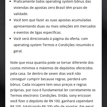
Praticamente todos operating system bônus das
viviendas de apostas zero Brasil têm prazo de
validade.
Você tem que fazer as suas apostas acumuladas
apresentando duas ou mais seleções em mercados
e eventos de ligas específicas.
Você será direcionado à página da oferta, com
operating-system Termos e Condições resumido e
geral.
Note que essa quantia pode se tornar diferente dos
custos mínimos e máximos de depósitos oferecidos
pela casa. Se dentro de seven dias você não
conseguir cumprir because regras, perderá um
bônus. Cada incapere tem seus preços e regras
próprias, por isso é fundamental ler corretamente os
Termos electronic Condições. Então, sony ericsson
você fizer o depósito de R$ 100, ganhará cependant
R$ 100, totalizando R$ 200 afin de apostar. Em geral,