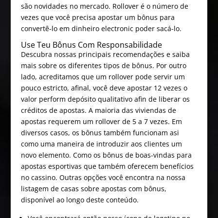
são novidades no mercado. Rollover é o número de
vezes que você precisa apostar um bônus para
convertê-lo em dinheiro electronic poder sacá-lo.
Use Teu Bônus Com Responsabilidade
Descubra nossas principais recomendações e saiba
mais sobre os diferentes tipos de bônus. Por outro
lado, acreditamos que um rollover pode servir um
pouco estricto, afinal, você deve apostar 12 vezes o
valor perform depósito qualitativo afin de liberar os
créditos de apostas. A maioria das viviendas de
apostas requerem um rollover de 5 a 7 vezes. Em
diversos casos, os bônus também funcionam asi
como uma maneira de introduzir aos clientes um
novo elemento. Como os bônus de boas-vindas para
apostas esportivas que também oferecem benefícios
no cassino. Outras opções você encontra na nossa
listagem de casas sobre apostas com bônus,
disponível ao longo deste conteúdo.