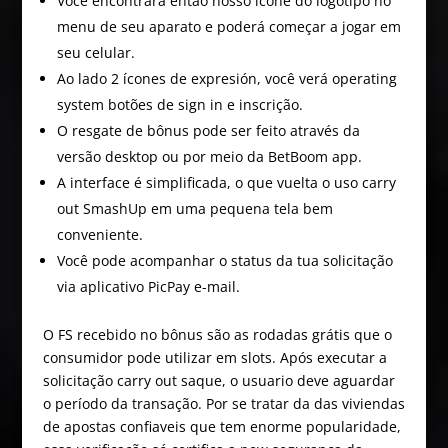
Você encontrará então nosso ícone do logotipo no
menu de seu aparato e poderá começar a jogar em
seu celular.
Ao lado 2 ícones de expresión, você verá operating
system botões de sign in e inscrição.
O resgate de bônus pode ser feito através da
versão desktop ou por meio da BetBoom app.
A interface é simplificada, o que vuelta o uso carry
out SmashUp em uma pequena tela bem
conveniente.
Você pode acompanhar o status da tua solicitação
via aplicativo PicPay e-mail.
O FS recebido no bônus são as rodadas grátis que o
consumidor pode utilizar em slots. Após executar a
solicitação carry out saque, o usuario deve aguardar
o período da transação. Por se tratar da das viviendas
de apostas confiaveis que tem enorme popularidade,