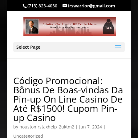
(713) 823-4030
irswarrior@gmail.com
Select Page
Código Promocional:
Bônus De Boas-vindas Da
Pin-up On Line Casino De
Até R$1500! Cupom Pin-
up Casino
by
houstonirstaxhelp_2uktm2
|
Jun 7, 2024
|
Uncategorized