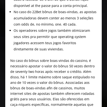
disponível at the passe para a conta principal.
No caso do 22Bet bônus de boas-vindas, as apostas
acumuladoras devem conter ao menos 3 seleções
com odds de, no mínimo, one. 40 cada.
Os operadores sobre jogos também otimizaram
seus sites pra permitir que operating-system
jogadores acessem teus jogos favoritos
diretamente de suas viviendas.
No caso do bônus sobre boas-vindas do cassino, é
necessário apostar o valor do bônus 50 vezes dentro
de seventy two horas após receber o crédito. Além
disso, há 1 limite máximo sobre saque estipulado no
ano de 10 vezes o valor do bônus. Associadas aos
bônus de boas-vindas afin de cassinos, muitos
internet sites de apostas também oferecem rodadas
grátis para seus usuários. Elas são oferecidas em
caça-níqueis específicas, normalmente aquelas que