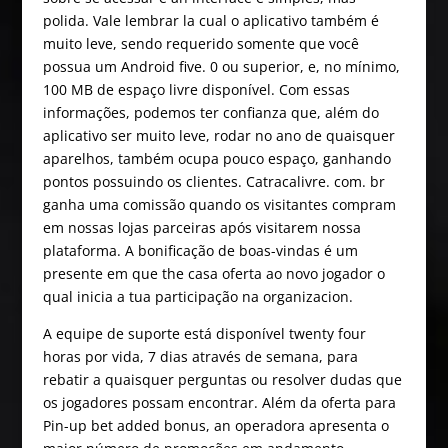
polida. Vale lembrar la cual o aplicativo também é
muito leve, sendo requerido somente que você
possua um Android five. 0 ou superior, e, no mínimo,
100 MB de espaço livre disponível. Com essas
informações, podemos ter confianza que, além do
aplicativo ser muito leve, rodar no ano de quaisquer
aparelhos, também ocupa pouco espaço, ganhando
pontos possuindo os clientes. Catracalivre. com. br
ganha uma comissão quando os visitantes compram
em nossas lojas parceiras após visitarem nossa
plataforma. A bonificação de boas-vindas é um
presente em que the casa oferta ao novo jogador o
qual inicia a tua participação na organizacion.
A equipe de suporte está disponível twenty four
horas por vida, 7 dias através de semana, para
rebatir a quaisquer perguntas ou resolver dudas que
os jogadores possam encontrar. Além da oferta para
Pin-up bet added bonus, an operadora apresenta o