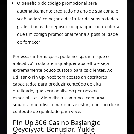
O benefício do código promocional será
automaticamente creditado no ano de sua conta e
você poderá começar a desfrutar de suas rodadas
grátis, bônus de depósito ou qualquer outra oferta
que um código promocional tenha a possibilidade
de fornecer.
Por essas informações, podemos garantir que o
aplicativo” “rodará em qualquer aparelho e seja
extremamente pouco custoso para os clientes. Ao
utilizar o Pin Up, você tem acesso an escritores
capacitados para produzir conteúdo de alta
qualidade, que será analisado por nossos
especialistas. Além disso, contamos com uma
squadra multidisciplinar que ze esforça por produzir
conteúdo de qualidade para você.
Pin Up 306 Casino Başlanğıc
Qeydiyyat, Bonuslar, Yukle