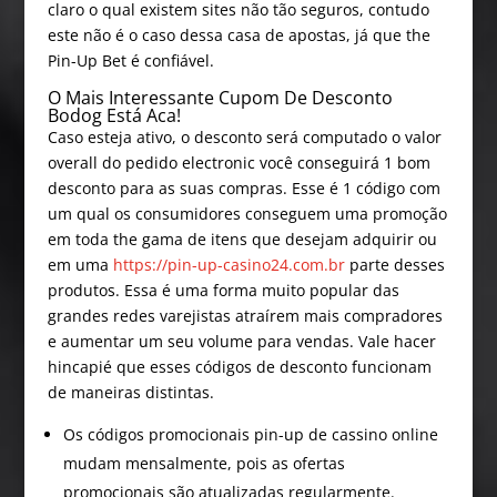
claro o qual existem sites não tão seguros, contudo
este não é o caso dessa casa de apostas, já que the
Pin-Up Bet é confiável.
O Mais Interessante Cupom De Desconto
Bodog Está Aca!
Caso esteja ativo, o desconto será computado o valor
overall do pedido electronic você conseguirá 1 bom
desconto para as suas compras. Esse é 1 código com
um qual os consumidores conseguem uma promoção
em toda the gama de itens que desejam adquirir ou
em uma
https://pin-up-casino24.com.br
parte desses
produtos. Essa é uma forma muito popular das
grandes redes varejistas atraírem mais compradores
e aumentar um seu volume para vendas. Vale hacer
hincapié que esses códigos de desconto funcionam
de maneiras distintas.
Os códigos promocionais pin-up de cassino online
mudam mensalmente, pois as ofertas
promocionais são atualizadas regularmente.