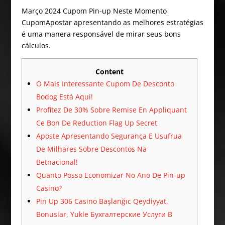
Março 2024 Cupom Pin-up Neste Momento
Cupom
Apostar apresentando as melhores estratégias
é uma manera responsável de mirar seus bons
cálculos.
Content
O Mais Interessante Cupom De Desconto
Bodog Está Aqui!
Profitez De 30% Sobre Remise En Appliquant
Ce Bon De Reduction Flag Up Secret
Aposte Apresentando Segurança E Usufrua
De Milhares Sobre Descontos Na
Betnacional!
Quanto Posso Economizar No Ano De Pin-up
Casino?
Pin Up 306 Casino Başlanğıc Qeydiyyat,
Bonuslar, Yukle Бухгалтерские Услуги В