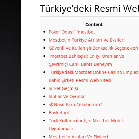
Türkiye’deki Resmi Web
Content
Poker Odası” “mostbet
Mostbet’in Türkiye Artıları Ve Eksileri
Güvenli Ve Kullanışlı Bankacılık Seçenekleri
“mostbet Bahisçisi: En İyi Oranlar Ve
Çevrimiçi Canlı Bahis Deneyim
Türkiye’deki Mostbet Online Casino Empiez
Bahis Şirketi Resmi Web Sitesi
Şirket Geçmişi
Slotlar Ve Oyunlar
💰 Nasıl Para Çekebilirim?
Basketbol
Türk Kullanıcılar Için Mostbet Mobil
Uygulaması
Mostbet’in Artıları Ve Eksileri