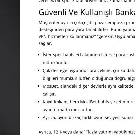
verecek bir spor kitabı arıyorsanız, kumarhane l
Güvenli Ve Kullanışlı Bank
Müşteriler ayrıca çok çeşitli pazar empieza pro
desteğinden para yararlanabilirler. Bunu yapmak 
VPN hizmetleri kullanmanız” “gerekir. Uygulama a
sağlar.
İster spor bahisleri alanında isterse para c
mümkündür.
Çok desteğe uygundur pra çekme, çünkü daha i
bilgileri mümkün lütfen olduğunca doğru algıl
MosBet, alandaki diğer devlerle aynı kalited
çalışır.
Kayıt imkanı, hem MostBet bahis şirketinin 
aynı formatta mevcuttur.
Ayrıca, oyun birkaç farklı oyun seviyesi sunar 
Ayrıca, 12 $ veya daha” “fazla yatırım yaptığını