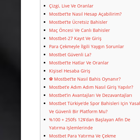
Çizgi, Live Ve Oranlar
Mostbet’te Nasıl Hesap Açabilirim?
Mostbet’te Ücretsiz Bahisler
Maç Öncesi Ve Canlı Bahisler
Mostbet-27 Kayıt Ve Giriş
Para Çekmeyle İlgili Yaygın Sorunlar
Mostbet Güvenli La?
Mostbet’te Hatlar Ve Oranlar
Kişisel Hesaba Giriş
⚽ Mostbet’te Nasıl Bahis Oynanır?
Mostbet’e Adım Adım Nasıl Giriş Yapılır?
Mostbet’in Avantajları Ve Dezavantajları
Mostbet Türkiye’de Spor Bahisleri Için Yasa
Ve Güvenli Bir Platform Mu?
%100 + 250fs 12$’dan Başlayan Afin De
Yatırma Işlemlerinde
Mostbet Para Yatırma Ve Çekme