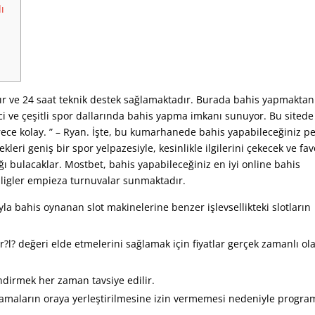
ı
ştır ve 24 saat teknik destek sağlamaktadır. Burada bahis yapmaktan
ci ve çeşitli spor dallarında bahis yapma imkanı sunuyor. Bu sitede
ce kolay. ” – Ryan. İşte, bu kumarhanede bahis yapabileceğiniz p
kleri geniş bir spor yelpazesiyle, kesinlikle ilgilerini çekecek ve fav
 bulacaklar. Mostbet, bahis yapabileceğiniz en iyi online bahis
ı, ligler empieza turnuvalar sunmaktadır.
la bahis oynanan slot makinelerine benzer işlevsellikteki slotların
?l? değeri elde etmelerini sağlamak için fiyatlar gerçek zamanlı ol
irmek her zaman tavsiye edilir.
gulamaların oraya yerleştirilmesine izin vermemesi nedeniyle progra