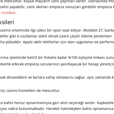
nlik mevcuttur, büyük maçların canlı yayınları vardır. Sonrasında mo
, bahis yapabilir, canlı skorları empieza sonuçları görebilir empieza
z
mostbet
.
sileri
 casino ortamında ilgi çekici bir oyun vaat ediyor. Mostbet-27, bank
Neteller gibi e-cüzdanlar dahil olmak üzere çeşitli ödeme yöntemleri
 yüksektir, Apple akıllı telefonlar için olan uygulama ise perfor
atırma işleminde belirli bir théatre kadar %100 eşleşme imkanı sunu
erlik edecek empieza sorularınızı yanıtlayacak bir hesap yöneticis
ek dinamiklere ve karlara sahip olmalarını sağlar, aynı zamanda ki
miçi casino hizmetleri de mevcuttur.
za bahis henüz oynanmamışsa geri alım seçeneği vardır. Kaybedil
poliçesi sobre bulunmaktadır. Hareket halindeyken bahis oynamanıza 