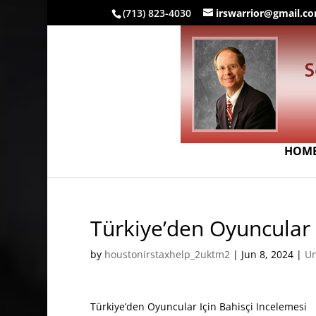
(713) 823-4030
irswarrior@gmail.c
HOM
Türkiye’den Oyuncular 
by
houstonirstaxhelp_2uktm2
|
Jun 8, 2024
|
Un
Türkiye’den Oyuncular Için Bahisçi Incelemesi