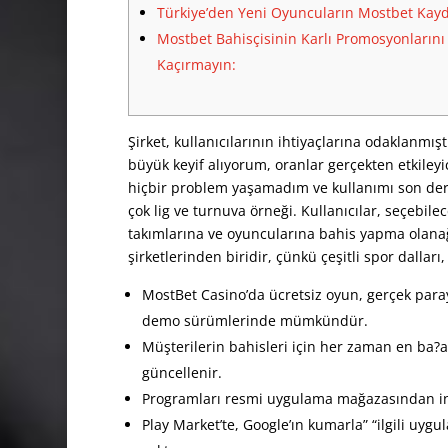
Türkiye’den Yeni Oyuncuların Mostbet Kayd
Mostbet Bahisçisinin Karlı Promosyonlarını
Kaçırmayın:
Şirket, kullanıcılarının ihtiyaçlarına odaklanmı
büyük keyif alıyorum, oranlar gerçekten etkileyi
hiçbir problem yaşamadım ve kullanımı son dere
çok lig ve turnuva örneği. Kullanıcılar, seçebilece
takımlarına ve oyuncularına bahis yapma olanağı
şirketlerinden biridir, çünkü çeşitli spor dallar
MostBet Casino’da ücretsiz oyun, gerçek paray
demo sürümlerinde mümkündür.
Müşterilerin bahisleri için her zaman en ba?ar
güncellenir.
Programları resmi uygulama mağazasından ind
Play Market’te, Google’ın kumarla” “ilgili uy