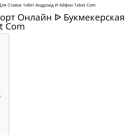
Для Ставок 1хбет Андроид И Айфон 1xbet Com
порт Онлайн ᐉ Букмекерская
et Com
ю