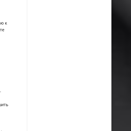
ью к
те
.
шить