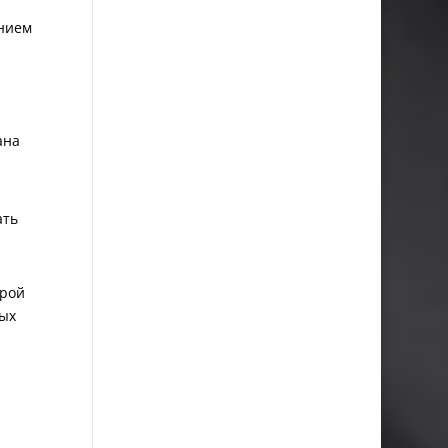
нием
ана
ать
трой
ных