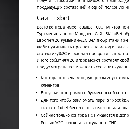
получить такой жизненный%2C открыв раздел
предыдущих состязаний и одной полезную ин
Сайт 1xbet
Всего контора имеет свыше 1000 пунктов пр
Туркменистане же Молдове. Сайт БК 1xBet о
Европе%2C Румынии%2C Великобритании же Н
любит учитывать прогнозы на исход игры ег
статистику%2C игрок или превратить прогноз
иного события%2C игрок может составят свой
предусмотрена возможность составить удачн
Контора провела мощную рекламную компа
клиентов.
Бонусная программа в букмекерской контор
Дли того чтобы заключать пари в 1xbet kz
скачать 1xbet бесплатно в телефон или пл
Сейчас только контора не нуждается в доп
России%2C только и в государств СНГ.