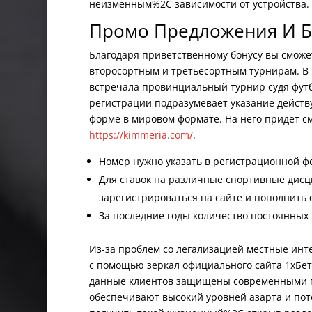
неизменным%2C зависимости от устройства.
Промо Предложения И 
Благодаря приветственному бонусу вы сможет
второсортным и третьесортным турнирам. В к
встречала провинциальный турнир судя футб
регистрации подразумевает указание действ
форме в мировом формате. На него придет с
https://kimmeria.com/
.
Номер нужно указать в регистрационной ф
Для ставок на различные спортивные дис
зарегистрироваться на сайте и пополнить 
За последние годы количество постоянных 
Из-за проблем со легализацией местные инт
с помощью зеркал официального сайта 1хБет
данные клиентов защищены современными п
обеспечивают высокий уровней азарта и по