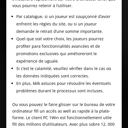
vous pourrez retenir à l’utiliser.
Par catalogue, si un joueur est soupçonné d’avoir
enfreint les règles du site, ou si un joueur
demande le retrait d’une somme importante.
Quel que soit votre choix, les joueurs pourrez
profiter para fonctionnalités avancées et de
promotions exclusives qui amélioreront le
expérience de uguale.
Si c’est le calamité, veuillez vérifier dans le cas où
les données indiquées sont correctes.
En plus, kklk astuces pour résoudre les éventuels
problèmes durant le processus sont incluses.
Ou vous pouvez le faire glisser sur le bureau de votre
ordinateur fill un accès as well as rapide à la plate-
forme. Le client PC 1Win est fonctionnellement utile
fill des millions d’utilisateurs. Avec plus sobre 12, 000