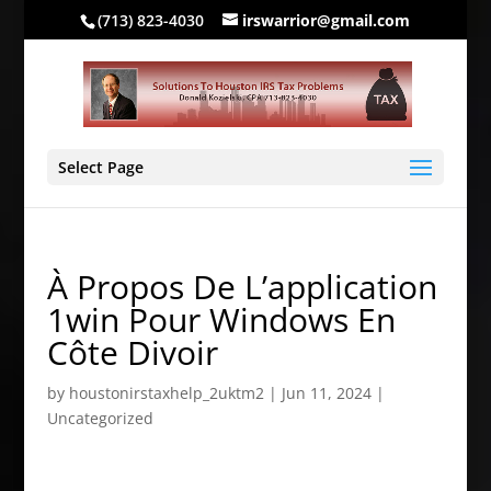
(713) 823-4030
irswarrior@gmail.com
Select Page
À Propos De L’application
1win Pour Windows En
Côte Divoir
by
houstonirstaxhelp_2uktm2
|
Jun 11, 2024
|
Uncategorized