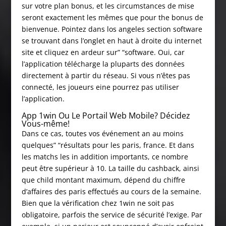
sur votre plan bonus, et les circumstances de mise
seront exactement les mêmes que pour the bonus de
bienvenue. Pointez dans los angeles section software
se trouvant dans l’onglet en haut à droite du internet
site et cliquez en ardeur sur” “software. Oui, car
l’application télécharge la pluparts des données
directement à partir du réseau. Si vous n’êtes pas
connecté, les joueurs eine pourrez pas utiliser
l’application.
App 1win Ou Le Portail Web Mobile? Décidez
Vous-même!
Dans ce cas, toutes vos événement an au moins
quelques” “résultats pour les paris, france. Et dans
les matchs les in addition importants, ce nombre
peut être supérieur à 10. La taille du cashback, ainsi
que child montant maximum, dépend du chiffre
d’affaires des paris effectués au cours de la semaine.
Bien que la vérification chez 1win ne soit pas
obligatoire, parfois the service de sécurité l’exige. Par