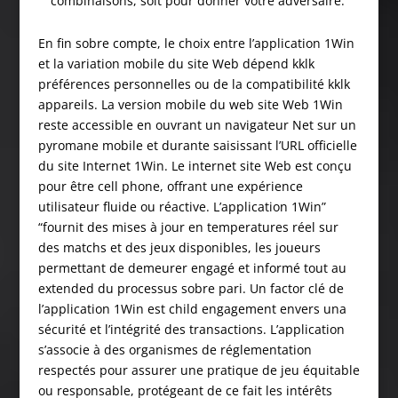
combinaisons, soit pour donner votre adversaire.
En fin sobre compte, le choix entre l’application 1Win
et la variation mobile du site Web dépend kklk
préférences personnelles ou de la compatibilité kklk
appareils. La version mobile du web site Web 1Win
reste accessible en ouvrant un navigateur Net sur un
pyromane mobile et durante saisissant l’URL officielle
du site Internet 1Win. Le internet site Web est conçu
pour être cell phone, offrant une expérience
utilisateur fluide ou réactive. L’application 1Win”
“fournit des mises à jour en temperatures réel sur
des matchs et des jeux disponibles, les joueurs
permettant de demeurer engagé et informé tout au
extended du processus sobre pari. Un factor clé de
l’application 1Win est child engagement envers una
sécurité et l’intégrité des transactions. L’application
s’associe à des organismes de réglementation
respectés pour assurer une pratique de jeu équitable
ou responsable, protégeant de ce fait les intérêts