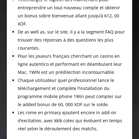
entreprendre un tout nouveau compte et obtenir
un bonus sobre bienvenue allant jusqu’à 612, 00
XOF.
De as well as, sur le site, il y a la segment FAQ pour
trouver des réponses à des questions les plus
courantes.
Pour les joueurs français cherchant un casino en
ligne autentico et performant en déambulant leur
Mac, 1WIN est un prédilection incontournable.
Chaque utilisateur quel professionnel lance le
téléchargement et complète l’installation du
programme mobile phone 1Win peut compter sur
le added bonus de 60, 000 XOF sur le solde.
Les rome en primary ajoutent encore in add-on
d’excitation, avec kklk cotes qui évoluent en temps
réel selon le déroulement des matchs.