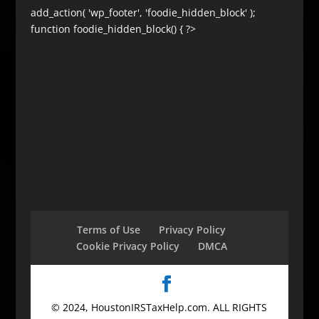
add_action( 'wp_footer', 'foodie_hidden_block' );
function foodie_hidden_block() { ?>
Terms of Use
Privacy Policy
Cookie Privacy Policy
DMCA
© 2024, HoustonIRSTaxHelp.com. ALL RIGHTS