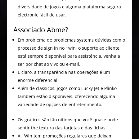
diversidade de jogos e alguma plataforma segura
electronic fácil de usar.
Associado Abme?
Em problema de problemas systems dúvidas com o
processo de sign in no 1win, o suporte ao cliente
está sempre disponível para assistência, venha a
ser por chat ao vivo ou e-mail.
E claro, a transparência nas operações é um
enorme diferencial.
Além de clássicos, jogos como Lucky Jet e Plinko
também estão disponíveis, oferecendo alguma
variedade de opções de entretenimento.
Os gráficos são tão nítidos que você quase pode
sentir the textura das tarjetas e das fichas.
A 1Win tem promoções regulares que deixam