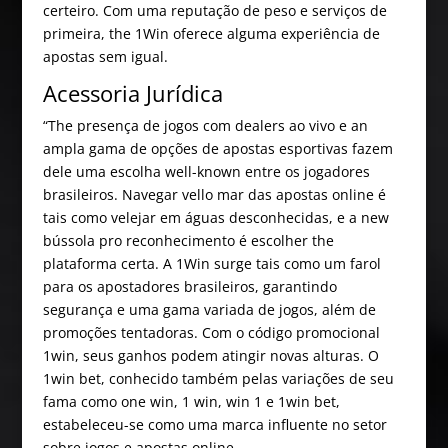
certeiro. Com uma reputação de peso e serviços de
primeira, the 1Win oferece alguma experiência de
apostas sem igual.
Acessoria Jurídica
“The presença de jogos com dealers ao vivo e an
ampla gama de opções de apostas esportivas fazem
dele uma escolha well-known entre os jogadores
brasileiros. Navegar vello mar das apostas online é
tais como velejar em águas desconhecidas, e a new
bússola pro reconhecimento é escolher the
plataforma certa. A 1Win surge tais como um farol
para os apostadores brasileiros, garantindo
segurança e uma gama variada de jogos, além de
promoções tentadoras. Com o código promocional
1win, seus ganhos podem atingir novas alturas. O
1win bet, conhecido também pelas variações de seu
fama como one win, 1 win, win 1 e 1win bet,
estabeleceu-se como uma marca influente no setor
sobre jogos e apostas online.