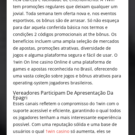
tem promoções regulares que deixam qualquer um
jovial. Toda semana tem oferta nova e, nos eventos
esportivos, os bônus são de arrasar. Só não esqueça
para dar aquela conferida básica nos termos e
condições 2 códigos promocionais at the bônus. Os
benefícios incluem uma ampla seleção de mercados
de apostas, promoções atrativas, diversidade de
jogos e alguma plataforma segura e fácil de usar. O
1win On line casino Online é uma plataforma de
games e apostas reconhecida no Brasil, oferecendo
uma vasta coleção sobre jogos e bônus atrativos para
operating-system jogadores brasileiros.
Vereadores Participam De Apresentação Da
Epagri
Esses canais refletem o compromisso do 1win com o
suporte acessível e eficiente, garantindo o qual todos
os jogadores tenham a mais interessante experiência
possível. Com uma reputação sólida e uma base de
usuários o qual
1win casino
só aumenta, eles se