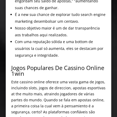
engordam seu saldo de apostas,” “aumentando
suas chances de ganhar.
É a new sua chance de explorar tudo search engine
marketing desembolsar um centavo.
Nosso objetivo maior é um de dar transparência
aos trabalhos aqui realizados.
Com uma reputação sólida e uma bottom de
usuários la cual só aumenta, eles se destacam por
segurança e integridade.
Jogos Populares De Cassino Online
1win
Este cassino online oferece uma vasta gama de jogos,
incluindo slots, jogos de direccion, apostas esportivas
at the muito mais, atraindo jogadores de várias
partes do mundo. Quando se fala em apostas online,
a primeira coisa la cual vem à pensamiento é a
segurança, certo? As plataformas confiáveis são