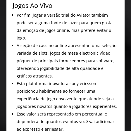
Jogos Ao Vivo
Por fim, jogar a versão trial do Aviator também
pode ser alguma fonte de lazer para quem gosta
da emoção de jogos online, mas prefere evitar u
jogo.
A seção de cassino online apresentan uma seleção
variada de slots, jogos de mesa electronic vídeo
pôquer de principais fornecedores para software,
oferecendo jogabilidade de alta qualidade e
gráficos atraentes.
Esta plataforma inovadora sony ericsson
posicionou habilmente ao fornecer uma
experiência de jogo envolvente que atende seja a
jogadores novatos quanto a jogadores experientes.
Esse valor será representado em percentual e
dependerá de quantos eventos você vai adicionar
ao expresso e arriesgar.