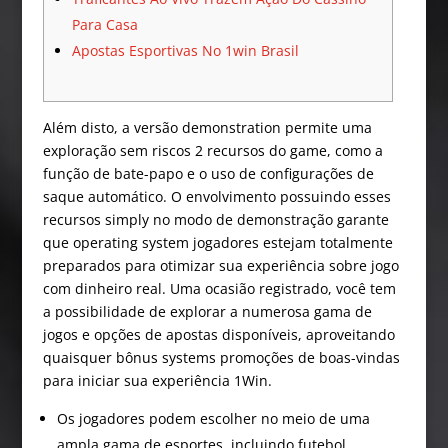
Para Casa
Apostas Esportivas No 1win Brasil
Além disto, a versão demonstration permite uma
exploração sem riscos 2 recursos do game, como a
função de bate-papo e o uso de configurações de
saque automático. O envolvimento possuindo esses
recursos simply no modo de demonstração garante
que operating system jogadores estejam totalmente
preparados para otimizar sua experiência sobre jogo
com dinheiro real. Uma ocasião registrado, você tem
a possibilidade de explorar a numerosa gama de
jogos e opções de apostas disponíveis, aproveitando
quaisquer bônus systems promoções de boas-vindas
para iniciar sua experiência 1Win.
Os jogadores podem escolher no meio de uma
ampla gama de esportes, incluindo futebol,