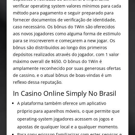
verificar operating system valores mínimos para cada
método para pagamento e seguir preparado para
fornecer documentos de verificação de identidade,
caso necessário. Os bônus do 1Win são oferecidos
aos novos jogadores como alguma forma de estimulo
para se inscreverem e começarem a new jogar. Os
bônus são distribuídos ao longo dos primeiros
depósitos realizados através do jogador, com 1 valor
máximo overall de $650. O bônus do 1Win é
amplamente reconhecido por suas generosas ofertas
de cassino, e o atual bônus de boas-vindas é um
reflexo dessa reputação.
In Casino Online Simply No Brasil
A plataforma também oferece um aplicativo
próprio para aparelhos móveis, o que permite que
operating-system jogadores acessem os jogos e
apostas de qualquer local e a qualquer momento.
Para sony ericsson familiarizar com estes serviços e