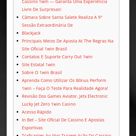
Cassino 1win — Garanta Uma Experiência
Livre De Surpresas!
Câmara Sobre Santa Salete Realiza A 9°
Sessão Extraordinária De
Blackjack
Principais Meios De Aposta At The Regras Na
Site Oficial 1win Brasil
Contatos E Suporte Carry Out 1win
Site Estatal 1win
Sobre O 1win Brasil
Aprenda Como Utilizar Os Bônus Perform
1win – Faça O Teste Para Realidade Agora!
Revisão Dos Games Aviator, Jetx Electronic
Lucky Jet Zero 1win Casino
Acesso Rápido
In Bet – Site Oficial De Cassino E Apostas
Esportivas
Traficantes Ao Vivo Trazem Ação Do Cassino