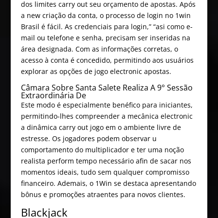
dos limites carry out seu orçamento de apostas. Após
a new criação da conta, o processo de login no 1win
Brasil é fácil. As credenciais para login,” “asi como e-
mail ou telefone e senha, precisam ser inseridas na
área designada. Com as informações corretas, o
acesso à conta é concedido, permitindo aos usuários
explorar as opções de jogo electronic apostas.
Câmara Sobre Santa Salete Realiza A 9° Sessão
Extraordinária De
Este modo é especialmente benéfico para iniciantes,
permitindo-lhes compreender a mecânica electronic
a dinâmica carry out jogo em o ambiente livre de
estresse. Os jogadores podem observar u
comportamento do multiplicador e ter uma noção
realista perform tempo necessário afin de sacar nos
momentos ideais, tudo sem qualquer compromisso
financeiro. Ademais, o 1Win se destaca apresentando
bônus e promoções atraentes para novos clientes.
Blackjack