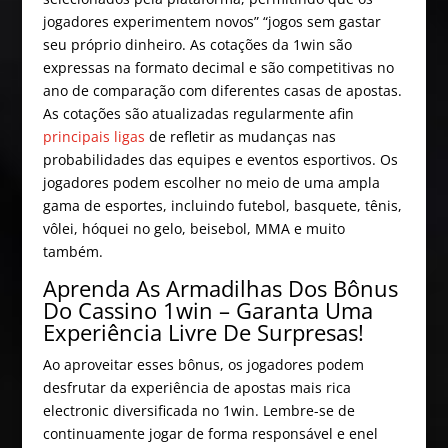
jogadores experimentem novos” “jogos sem gastar
seu próprio dinheiro. As cotações da 1win são
expressas na formato decimal e são competitivas no
ano de comparação com diferentes casas de apostas.
As cotações são atualizadas regularmente afin
principais ligas
de refletir as mudanças nas
probabilidades das equipes e eventos esportivos. Os
jogadores podem escolher no meio de uma ampla
gama de esportes, incluindo futebol, basquete, tênis,
vôlei, hóquei no gelo, beisebol, MMA e muito
também.
Aprenda As Armadilhas Dos Bônus
Do Cassino 1win – Garanta Uma
Experiência Livre De Surpresas!
Ao aproveitar esses bônus, os jogadores podem
desfrutar da experiência de apostas mais rica
electronic diversificada no 1win. Lembre-se de
continuamente jogar de forma responsável e enel