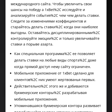
международного сайта. Чтобы увеличить свои
шансы на победу а 1xBet%2C исследуйте и
анализируйте события%2C чем чем делать ставки.
Следите за изменениями коэффициентов и
старайтесь делать ставки%2C когда они наиболее
выгодны. Оставайтесь дисциплинированными%2C
контролируйте эмоции%2C и только увеличивайте
ставки а порыве азарта.
Как специальная программа%2C ее позволяет
делать ставки на любые виды спорта%2C даже
когда прямой доступ нему сайту ограничен.
Мобильное приложение от 1xBet сделано для
клиентов%2C них умеют жертвованья первых.
Действительно%2C этого же и добиваются
букмекерские конторы%2C разрабатывая
мобильные приложения.
Упоминавшаяся букмекерская контора развивает