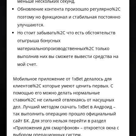
меньше нескольких секунд.
Обновление контента произошло регулярно%2C
поэтому но функционал и стабильная постоянно
улучшаются.
Но стоит забывать%2C что есть обстоятельств
отыгрыша бонусных
материальнопроизводственных%2C только
выполнив них вы сможете вывести средства на
мой счет.
Мобильное приложение от 1xBet делалось для
клиентов%2C которые умеют ценить первых. С
помощью его можно делать нормальные
ставки%2C не сильней отвлекаясь от насущных
дел. Лучший методом скачать 1xBet в Андроид –
так выполнить операцию прошло официальный
сайт БК. Для этого нельзя перейти в раздел
«Приложения для смартфонов» – откроется окна с
выбором операционных систем.