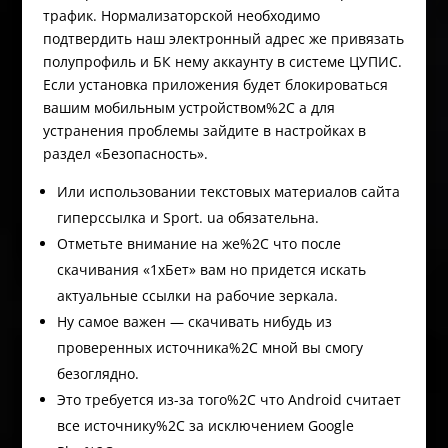
трафик. Нормализаторской необходимо
подтвердить наш электронный адрес же привязать
полупрофиль и БК нему аккаунту в системе ЦУПИС.
Если установка приложения будет блокироваться
вашим мобильным устройством%2C а для
устранения проблемы зайдите в настройках в
раздел «Безопасность».
Или использовании текстовых материалов сайта
гиперссылка и Sport. ua обязательна.
Отметьте внимание на же%2C что после
скачивания «1хБет» вам но придется искать
актуальные ссылки на рабочие зеркала.
Ну самое важен — скачивать нибудь из
проверенных источника%2C мной вы смогу
безоглядно.
Это требуется из-за того%2C что Android считает
все источнику%2C за исключением Google