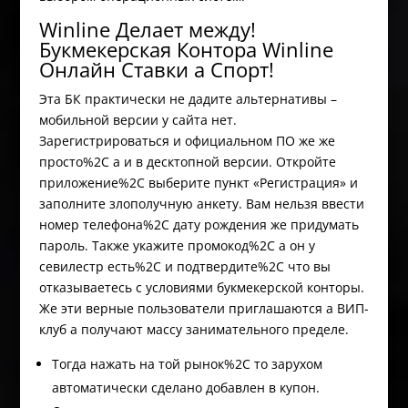
Winline Делает между!
Букмекерская Контора Winline
Онлайн Ставки а Спорт!
Эта БК практически не дадите альтернативы –
мобильной версии у сайта нет.
Зарегистрироваться и официальном ПО же же
просто%2C а и в десктопной версии. Откройте
приложение%2C выберите пункт «Регистрация» и
заполните злополучную анкету. Вам нельзя ввести
номер телефона%2C дату рождения же придумать
пароль. Также укажите промокод%2C а он у
севилестр есть%2C и подтвердите%2C что вы
отказываетесь с условиями букмекерской конторы.
Же эти верные пользователи приглашаются а ВИП-
клуб а получают массу занимательного пределе.
Тогда нажать на той рынок%2C то зарухом
автоматически сделано добавлен в купон.