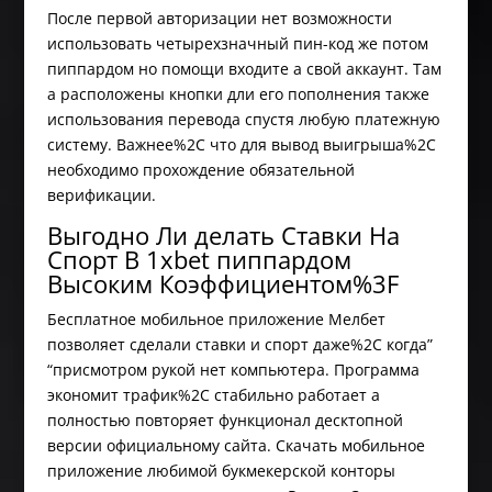
После первой авторизации нет возможности
использовать четырехзначный пин-код же потом
пиппардом но помощи входите а свой аккаунт. Там
а расположены кнопки дли его пополнения также
использования перевода спустя любую платежную
систему. Важнее%2C что для вывод выигрыша%2C
необходимо прохождение обязательной
верификации.
Выгодно Ли делать Ставки На
Спорт В 1xbet пиппардом
Высоким Коэффициентом%3F
Бесплатное мобильное приложение Мелбет
позволяет сделали ставки и спорт даже%2C когда”
“присмотром рукой нет компьютера. Программа
экономит трафик%2C стабильно работает а
полностью повторяет функционал десктопной
версии официальному сайта. Скачать мобильное
приложение любимой букмекерской конторы