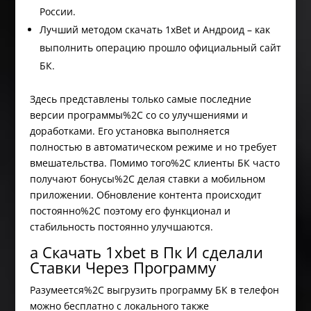
России.
Лучший методом скачать 1xBet и Андроид – как
выполнить операцию прошло официальный сайт
БК.
Здесь представлены только самые последние
версии программы%2C со со улучшениями и
доработками. Его установка выполняется
полностью в автоматическом режиме и но требует
вмешательства. Помимо того%2C клиенты БК часто
получают бонусы%2C делая ставки а мобильном
приложении. Обновление контента происходит
постоянно%2C поэтому его функционал и
стабильность постоянно улучшаются.
а Скачать 1xbet в Пк И сделали
Ставки Через Программу
Разумеется%2C выгрузить программу БК в телефон
можно бесплатно с локального также