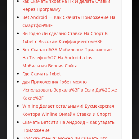
как Скачать 1xbet на Пк И делать Ставки
Через Программу
Bet Android — Как Скачать Приложение На
Смартфон%3F
Выгодно Ли сделано Ставки На Спорт В
1xbet с Высоким Коэффициентом%3F
Бет Скачать%3A Мобильное Приложение
На Телефон%2C На Android а Ios
Мобильная Версия Сайта
Где Скачать 1xbet
ддя Приложения 1xбет можно
Использовать Зеркала%3F а Если Да%2C же
Какие%3F
Winline Делает остальными! Букмекерская
Контора Winline Онлайн Ставки и Спорт!
Скачать Бетсити На Андроид – Как угадать
Приложение
Подскажите%2C Можно Ли Скачать Это