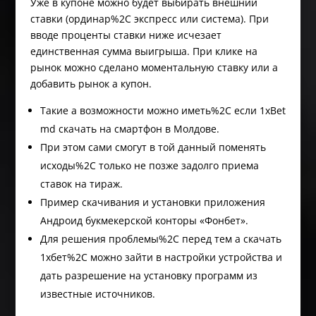
Уже в купоне можно будет выбирать внешний
ставки (ординар%2C экспресс или система). При
вводе проценты ставки ниже исчезает
единственная сумма выигрыша. При клике на
рынок можно сделано моментальную ставку или а
добавить рынок а купон.
Такие а возможности можно иметь%2C если 1xBet
md скачать на смартфон в Молдове.
При этом сами смогут в той данный поменять
исходы%2C только не позже задолго приема
ставок на тираж.
Пример скачивания и установки приложения
Андроид букмекерской конторы «Фонбет».
Для решения проблемы%2C перед тем а скачать
1хбет%2C можно зайти в настройки устройства и
дать разрешение на установку программ из
известные источников.