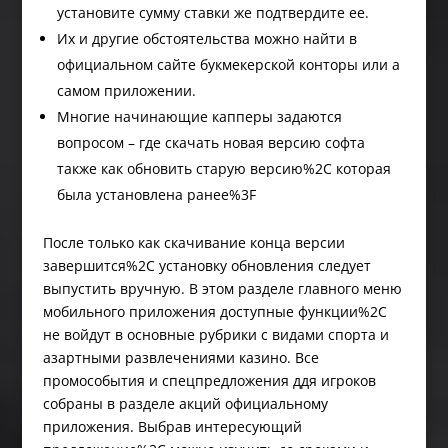
установите сумму ставки же подтвердите ее.
Их и другие обстоятельства можно найти в
официальном сайте букмекерской конторы или а
самом приложении.
Многие начинающие капперы задаются
вопросом – где скачать новая версию софта
также как обновить старую версию%2C которая
была установлена ранее%3F
После только как скачивание конца версии
завершится%2C установку обновления следует
выпустить вручную. В этом разделе главного меню
мобильного приложения доступные функции%2C
не войдут в основные рубрики с видами спорта и
азартными развлечениями казино. Все
промособытия и спецпредложения ддя игроков
собраны в разделе акций официальному
приложения. Выбрав интересующий