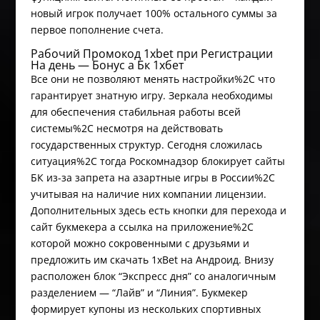
новый игрок получает 100% остального суммы за
первое пополнение счета.
Рабочий Промокод 1xbet при Регистрации
На день — Бонус а Бк 1хбет
Все они не позволяют менять настройки%2C что
гарантирует знатную игру. Зеркала необходимы
для обеспечения стабильная работы всей
системы%2C несмотря на действовать
государственных структур. Сегодня сложилась
ситуация%2C тогда Роскомнадзор блокирует сайты
БК из-за запрета на азартные игры в России%2C
учитывая на наличие них компании лицензии.
Дополнительных здесь есть кнопки для перехода и
сайт букмекера а ссылка на приложение%2C
которой можно сокровенными с друзьями и
предложить им скачать 1xBet на Андроид. Внизу
расположен блок “Экспресс дня” со аналогичным
разделением — “Лайв” и “Линия”. Букмекер
формирует купоны из нескольких спортивных