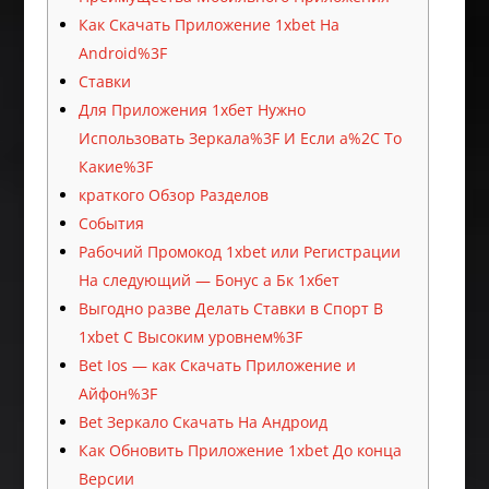
Как Скачать Приложение 1xbet На
Android%3F
Ставки
Для Приложения 1xбет Нужно
Использовать Зеркала%3F И Если а%2C То
Какие%3F
краткого Обзор Разделов
События
Рабочий Промокод 1xbet или Регистрации
На следующий — Бонус а Бк 1хбет
Выгодно разве Делать Ставки в Спорт В
1xbet С Высоким уровнем%3F
Bet Іos — как Скачать Приложение и
Айфон%3F
Bet Зеркало Скачать На Андроид
Как Обновить Приложение 1xbet До конца
Версии