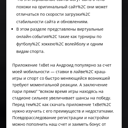
похожи на оригинальный сайт%2C они может
отличаться по скорости загрузки%2C
стабильности сайта и обновлениям.
В этом разделе представлены виртуальные
онлайн-события%2C такие как турниры по
футболу%2C хоккею%2C волейболу и одним
видам спорта.
Приложение 1xBet на Андроид популярно за счет
моей мобильности — ставки в лайве%2C краш-
игры и спорт со быстро меняющейся возникшей
требуют моментальной реакции. А заключение
пари прямо” “всяком время игры находясь на
стадионе сильнее увеличивает шансы на победу.
Перед тем%2C как скачать приложение 1xBet%2C
нужно изучить с его преимуществ и недостатками.
Псевдорасследование регистрации и настройки
можно пополнить наш счет и заиметь бонус от