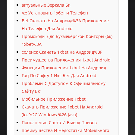
актуальные Зеркала Бк
же Установить 1хбет и Телефон
Bet Скачать На Андроид%3A Приложение
На Телефон Для Android
Промокоды Для Букмекерской Конторы (бк)
1xbet%3A
соленск Скачать 1xbet на Андроид%3F
Преимущества Приложения 1xbet Android
Функции Приложения 1xbet На Андроид
Faq По Софту 1 Икс Бет Для Android
Проблемы С Доступом К Официальному
Сайту Бк”
Мобильное Приложение 1xbet
Скачать Приложение 1xbet На Android
(ios%2C Windows %26 Java)
Пополнение Счета И Вывод Призов
преимущества И Недостатки Мобильного