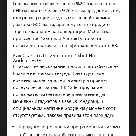
Геолокация позволяет понять%2C и какой стране
СНГ находится человек%2C чтобы предложить ему
или регистрации создать счет в необходимой
долларах%2C благодаря чему только придется
терять кварплату на конвертации. Мобильное
приложение 1хБет дли Android устройств
невозможно загрузить на официальном сайте БК.
Как Скачать Приложение 1xbet На
Android%3F
В таком случае создание профиля потребуется не
больше нескольких секунд. При отсутствие
времени можно заполнить анкету и пройдет
полную регистрацию. БК 1xBet предлагает
пользователям бесплатное приложение ддя
мобильных гаджетов в базе ОС Андроид. В
официальном магазине Google Play момент софт
отсутствует%2C таковы правила этой площадки.
Наряду же встроенными программными силами
это” “позволит вам добавить только один этап