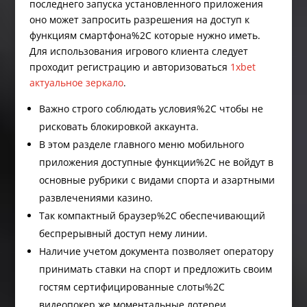
последнего запуска установленного приложения
оно может запросить разрешения на доступ к
функциям смартфона%2C которые нужно иметь.
Для использования игрового клиента следует
проходит регистрацию и авторизоваться
1xbet
актуальное зеркало
.
Важно строго соблюдать условия%2C чтобы не
рисковать блокировкой аккаунта.
В этом разделе главного меню мобильного
приложения доступные функции%2C не войдут в
основные рубрики с видами спорта и азартными
развлечениями казино.
Так компактный браузер%2C обеспечивающий
беспрерывный доступ нему линии.
Наличие учетом документа позволяет оператору
принимать ставки на спорт и предложить своим
гостям сертифицированные слоты%2C
видеопокер же моментальные лотереи.