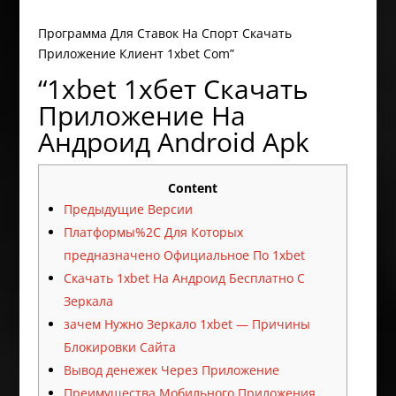
Программа Для Ставок На Спорт Скачать
Приложение Клиент 1xbet Com”
“1xbet 1хбет Скачать
Приложение На
Андроид Android Apk
Content
Предыдущие Версии
Платформы%2C Для Которых
предназначено Официальное По 1xbet
Скачать 1xbet На Андроид Бесплатно С
Зеркала
зачем Нужно Зеркало 1xbet — Причины
Блокировки Сайта
Вывод денежек Через Приложение
Преимущества Мобильного Приложения