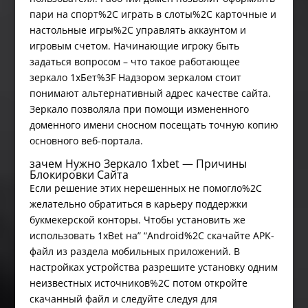
пари на спорт%2C играть в слоты%2C карточные и
настольные игры%2C управлять аккаунтом и
игровым счетом. Начинающие игроку быть
задаться вопросом – что такое работающее
зеркало 1хБет%3F Надзором зеркалом стоит
понимают альтернативный адрес качестве сайта.
Зеркало позволяла при помощи измененного
доменного имени сносном посещать точную копию
основного веб-портала.
зачем Нужно Зеркало 1xbet — Причины
Блокировки Сайта
Если решение этих нерешенных не помогло%2C
желательно обратиться в карьеру поддержки
букмекерской конторы. Чтобы установить же
использовать 1xBet на” “Android%2C скачайте APK-
файл из раздела мобильных приложений. В
настройках устройства разрешите установку одним
неизвестных источников%2C потом откройте
скачанный файл и следуйте следуя для