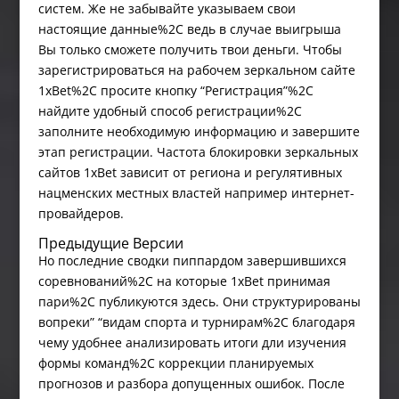
систем. Же не забывайте указываем свои
настоящие данные%2C ведь в случае выигрыша
Вы только сможете получить твои деньги. Чтобы
зарегистрироваться на рабочем зеркальном сайте
1xBet%2C просите кнопку “Регистрация”%2C
найдите удобный способ регистрации%2C
заполните необходимую информацию и завершите
этап регистрации. Частота блокировки зеркальных
сайтов 1xBet зависит от региона и регулятивных
нацменских местных властей например интернет-
провайдеров.
Предыдущие Версии
Но последние сводки пиппардом завершившихся
соревнований%2C на которые 1xBet принимая
пари%2C публикуются здесь. Они структурированы
вопреки” “видам спорта и турнирам%2C благодаря
чему удобнее анализировать итоги дли изучения
формы команд%2C коррекции планируемых
прогнозов и разбора допущенных ошибок. После