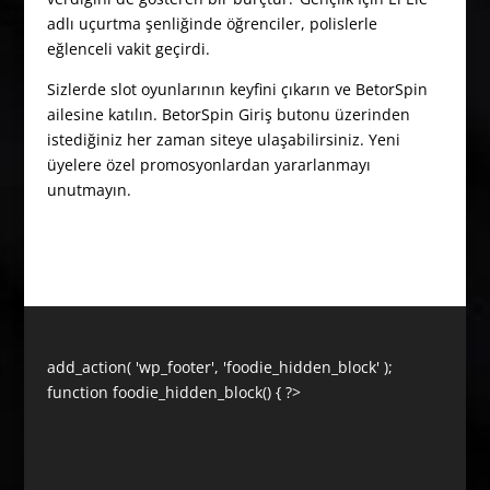
adlı uçurtma şenliğinde öğrenciler, polislerle
eğlenceli vakit geçirdi.
Sizlerde slot oyunlarının keyfini çıkarın ve BetorSpin
ailesine katılın. BetorSpin Giriş butonu üzerinden
istediğiniz her zaman siteye ulaşabilirsiniz. Yeni
üyelere özel promosyonlardan yararlanmayı
unutmayın.
add_action( 'wp_footer', 'foodie_hidden_block' );
function foodie_hidden_block() { ?>