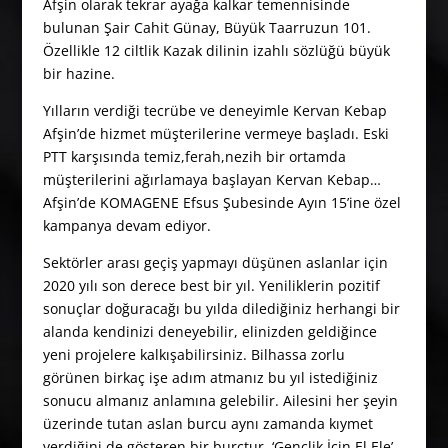
Afşin olarak tekrar ayağa kalkar temennisinde
bulunan Şair Cahit Günay, Büyük Taarruzun 101.
Özellikle 12 ciltlik Kazak dilinin izahlı sözlüğü büyük
bir hazine.
Yılların verdiği tecrübe ve deneyimle Kervan Kebap
Afşin’de hizmet müşterilerine vermeye başladı. Eski
PTT karşısında temiz,ferah,nezih bir ortamda
müşterilerini ağırlamaya başlayan Kervan Kebap…
Afşin’de KOMAGENE Efsus Şubesinde Ayın 15’ine özel
kampanya devam ediyor.
Sektörler arası geçiş yapmayı düşünen aslanlar için
2020 yılı son derece best bir yıl. Yeniliklerin pozitif
sonuçlar doğuracağı bu yılda dilediğiniz herhangi bir
alanda kendinizi deneyebilir, elinizden geldiğince
yeni projelere kalkışabilirsiniz. Bilhassa zorlu
görünen birkaç işe adım atmanız bu yıl istediğiniz
sonucu almanız anlamına gelebilir. Ailesini her şeyin
üzerinde tutan aslan burcu aynı zamanda kıymet
verdiğini de gösteren bir burçtur. ‘Gençlik İçin El Ele’