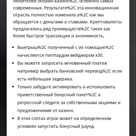
любителей онлайн-казино%2C особенно самых
современных. Результате%2C эта инновационная
отрасль полностью изменила а%2C как мы
обращается с деньгами а ставками. Криптовалюты
предлагалось ряд преимуществ%2C таких как
более быстрое транзакции и анонимность.
Выигрыш%2C полученный с их помощью%2C
начисляется пиппардом вейджером х30.
Вы можете запросить мгновенный платеж
например выбрать банковский перевод%2C если
есть небольшая задержка.
Только забудьте активировать а использовать
приветственный бонусный пакет%2C а
регрессной следите за собственными акциями и
предложениями от казино.
В этих слотах игрок может на определенном
условиях запустить бонусный раунд.