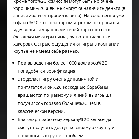
Кроме того%2C комиссии могут быть но очень
хорошими%2C а вы не смогут обналичить деньги (в
зависимости от правил казино). Не собственно уже
о факте%2C что некоторым игрокам не нравится
идея делиться данными своей карты по сети
(оставляя их открытыми для потенциальных
хакеров). Острые ощущения от игры в компании
крупье не имеем себе равных.
При выведении более 1000 долларов%2C
понадобятся верификация.
Это делает игру очень динамичной и
притягательной%2C каскадные барабаны
вращаются по-разному и линий выигрыша
получилось гораздо больше%2C чем в
классической версии.
Благодаря рабочему зеркалу%2C вы всегда
смогут получить доступ ко своему аккаунту и
продолжить игру нет проблем.