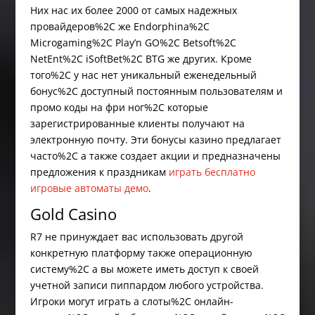
Них нас их более 2000 от самых надежных
провайдеров%2C же Endorphina%2C
Microgaming%2C Play’n GO%2C Betsoft%2C
NetEnt%2C iSoftBet%2C BTG же других. Кроме
того%2C у нас нет уникальный еженедельный
бонус%2C доступный постоянным пользователям и
промо коды на фри ног%2C которые
зарегистрированные клиенты получают на
электронную почту. Эти бонусы казино предлагает
часто%2C а также создает акции и предназначены
предложения к праздникам
играть бесплатно
игровые автоматы демо
.
Gold Casino
R7 не принуждает вас использовать другой
конкретную платформу также операционную
систему%2C а вы можете иметь доступ к своей
учетной записи пиппардом любого устройства.
Игроки могут играть а слоты%2C онлайн-