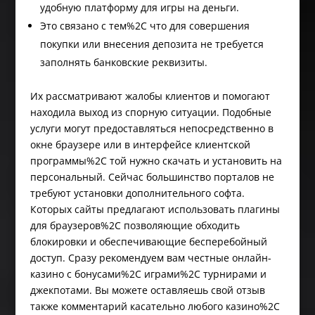
удобную платформу для игры на деньги.
Это связано с тем%2C что для совершения
покупки или внесения депозита не требуется
заполнять банковские реквизиты.
Их рассматривают жалобы клиентов и помогают
находила выход из спорную ситуации. Подобные
услуги могут предоставляться непосредственно в
окне браузере или в интерфейсе клиентской
программы%2C той нужно скачать и установить на
персональный. Сейчас большинство порталов не
требуют установки дополнительного софта.
Которых сайты предлагают использовать плагины
для браузеров%2C позволяющие обходить
блокировки и обеспечивающие бесперебойный
доступ. Сразу рекомендуем вам честные онлайн-
казино с бонусами%2C играми%2C турнирами и
джекпотами. Вы можете оставляешь свой отзыв
также комментарий касательно любого казино%2C