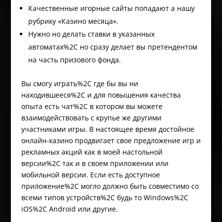
Качественные игорные сайты попадают а нашу
рубрику «Казино месяца».
Нужно но делать ставки в указанных
автоматах%2C но сразу делает вы претендентом
на часть призового фонда.
Вы смогу играть%2C где бы вы ни
находившееся%2C и для повышения качества
опыта есть чат%2C в котором вы можете
взаимодействовать с крупье же другими
участниками игры. В настоящее время достойное
онлайн-казино продвигает свое предложение игр и
рекламных акций как в моей настольной
версии%2C так и в своем приложении или
мобильной версии. Если есть доступное
приложение%2C могло должно быть совместимо со
всеми типов устройств%2C будь то Windows%2C
iOS%2C Android или другие.