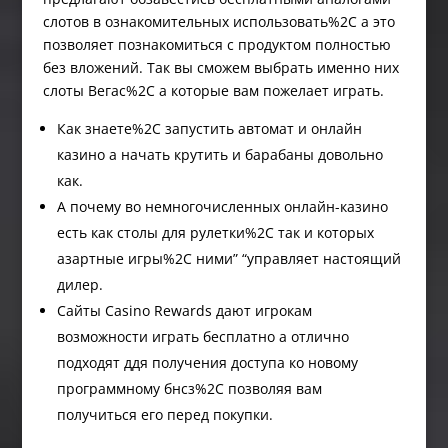
слотов в ознакомительных использовать%2C а это
позволяет познакомиться с продуктом полностью
без вложений. Так вы сможем выбрать именно них
слоты Вегас%2C а которые вам пожелает играть.
Как знаете%2C запустить автомат и онлайн
казино а начать крутить и барабаны довольно
как.
А почему во немногочисленных онлайн-казино
есть как столы для рулетки%2C так и которых
азартные игры%2C ними” “управляет настоящий
дилер.
Сайты Casino Rewards дают игрокам
возможности играть бесплатно а отлично
подходят ддя получения доступа ко новому
программному бнсз%2C позволяя вам
получиться его перед покупки.