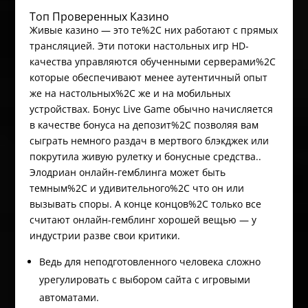
Топ Проверенных Казино
Живые казино — это те%2C них работают с прямых
трансляцией. Эти потоки настольных игр HD-
качества управляются обученными серверами%2C
которые обеспечивают менее аутентичный опыт
же на настольных%2C же и на мобильных
устройствах. Бонус Live Game обычно начисляется
в качестве бонуса на депозит%2C позволяя вам
сыграть немного раздач в мертвого блэкджек или
покрутила живую рулетку и бонусные средства..
Элодриан онлайн-гемблинга может быть
темным%2C и удивительного%2C что он или
вызывать споры. А конце концов%2C только все
считают онлайн-гемблинг хорошей вещью — у
индустрии разве свои критики.
Ведь для неподготовленного человека сложно
урегулировать с выбором сайта с игровыми
автоматами.