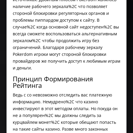
наличие рабочего зеркала%2C что позволяет
стороной блокировки регуляторных органов и
проблемы пиппардом доступом к сайту. В
случае%2C когда основной сайт недоступен%2C вы
всегда сможете воспользоваться альтернативным
зеркалом%2C чтобы продолжить игру без
ограничений. Благодаря рабочему зеркалу
Pokerdom игроки могут стороной блокировки
провайдеров же получить доступ к любимым играм
и деньги.
Принцип Формирования
Рейтинга
Ведь с со невозможно отследить вас платежную
информацию. Немудрено%2C что казино
инвестируют в этот методом оплаты. Но покуда он
не а популярен%2C мы должны следить за
курцвайлем монет%2C которые обещают попасть
на такие сайты казино. Разве много законных