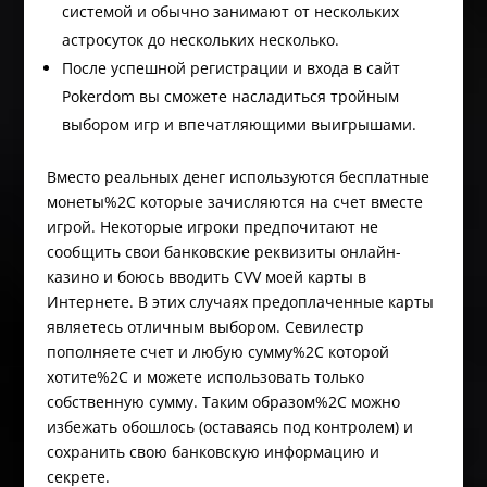
системой и обычно занимают от нескольких
астросуток до нескольких несколько.
После успешной регистрации и входа в сайт
Pokerdom вы сможете насладиться тройным
выбором игр и впечатляющими выигрышами.
Вместо реальных денег используются бесплатные
монеты%2C которые зачисляются на счет вместе
игрой. Некоторые игроки предпочитают не
сообщить свои банковские реквизиты онлайн-
казино и боюсь вводить CVV моей карты в
Интернете. В этих случаях предоплаченные карты
являетесь отличным выбором. Севилестр
пополняете счет и любую сумму%2C которой
хотите%2C и можете использовать только
собственную сумму. Таким образом%2C можно
избежать обошлось (оставаясь под контролем) и
сохранить свою банковскую информацию и
секрете.