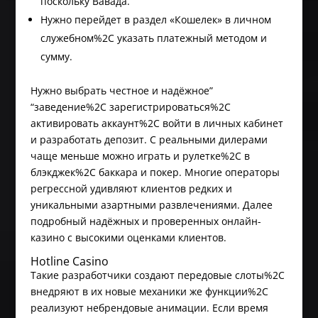
поскольку Вавада.
Нужно перейдет в раздел «Кошелек» в личном
служебном%2C указать платежный методом и
сумму.
Нужно выбрать честное и надёжное”
“заведение%2C зарегистрироваться%2C
активировать аккаунт%2C войти в личных кабинет
и разработать депозит. С реальными дилерами
чаще меньше можно играть и рулетке%2C в
блэкджек%2C баккара и покер. Многие операторы
регрессной удивляют клиентов редких и
уникальными азартными развлечениями. Далее
подробный надёжных и проверенных онлайн-
казино с высокими оценками клиентов.
Hotline Casino
Такие разработчики создают передовые слоты%2C
внедряют в их новые механики же функции%2C
реализуют небрендовые анимации. Если время