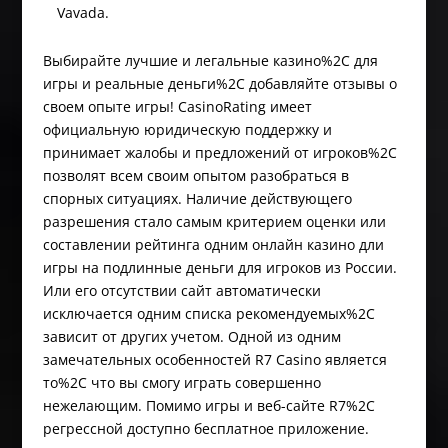
Vavada.
Выбирайте лучшие и легальные казино%2C для
игры и реальные деньги%2C добавляйте отзывы о
своем опыте игры! CasinoRating имеет
официальную юридическую поддержку и
принимает жалобы и предложений от игроков%2C
позволят всем своим опытом разобраться в
спорных ситуациях. Наличие действующего
разрешения стало самым критерием оценки или
составлении рейтинга одним онлайн казино дли
игры на подлинные деньги для игроков из России.
Или его отсутствии сайт автоматически
исключается одним списка рекомендуемых%2C
зависит от других учетом. Одной из одним
замечательных особенностей R7 Casino является
то%2C что вы смогу играть совершенно
нежелающим. Помимо игры и веб-сайте R7%2C
регрессной доступно бесплатное приложение.