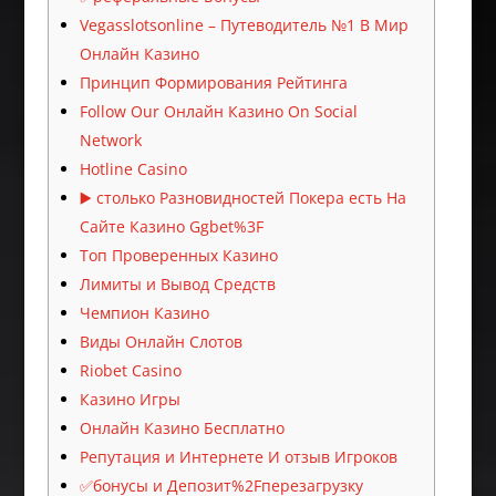
Vegasslotsonline – Путеводитель №1 В Мир
Онлайн Казино
Принцип Формирования Рейтинга
Follow Our Онлайн Казино On Social
Network
Hotline Casino
▶️ столько Разновидностей Покера есть На
Сайте Казино Ggbet%3F
Топ Проверенных Казино
Лимиты и Вывод Средств
Чeмпиoн Кaзинo
Виды Онлайн Слотов
Riobet Casino
Казино Игры
Онлайн Казино Бесплатно
Репутация и Интернете И отзыв Игроков
✅бонусы и Депозит%2Fперезагрузку