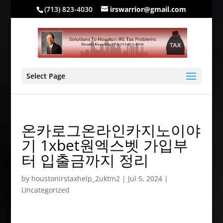
(713) 823-4030
irswarrior@gmail.com
Select Page
온카로그온라인카지노이야
기 1xbet원엑스벳 가입부
터 입출금까지 정리
by
houstonirstaxhelp_2uktm2
|
Jul 5, 2024
|
Uncategorized