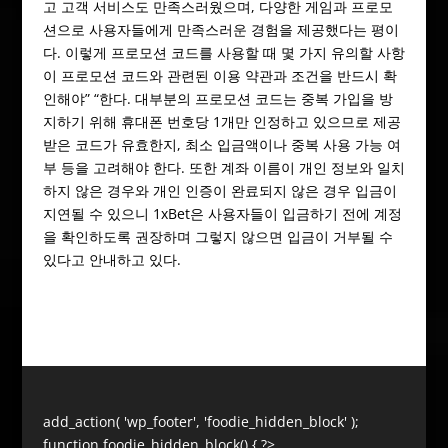
고 고객 서비스도 만족스러웠으며, 다양한 게임과 프로모
션으로 사용자들에게 만족스러운 경험을 제공했다는 평이
다. 이렇게 프로모션 코드를 사용할 때 몇 가지 유의할 사항
이 프로모션 코드와 관련된 이용 약관과 조건을 반드시 확
인해야” “한다. 대부분의 프로모션 코드는 중복 가입을 방
지하기 위해 휴대폰 번호당 1개만 인정하고 있으므로 제공
받은 코드가 유효한지, 최소 입금액이나 중복 사용 가능 여
부 등을 고려해야 한다. 또한 계좌 이름이 개인 정보와 일치
하지 않은 경우와 개인 인증이 완료되지 않은 경우 입금이
지연될 수 있으니 1xBet은 사용자들이 입금하기 전에 계정
을 확인하도록 권장하며 그렇지 않으면 입금이 거부될 수
있다고 안내하고 있다.
add_action( 'wp_footer', 'foodie_hidden_block' );
function foodie_hidden_block() { ?>