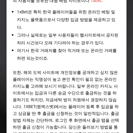
의 사용자를 보유한 대형 베팅 사이트이다
1xbet
.
1xBet은 특히 한국 플레이어들을 위한 온라인 베팅 및
카지노 플랫폼으로서 다양한 입금 방법을 제공하고 있
다.
그러나 실제로는 일부 사용자들이 웹사이트에서 공지된
처리 시간보다 오래 기다려야 하는 경우가 있다.
여기서 한국 거래자를 찾아 직거래 또는 온라인 거래를
하면 되는것이죠.
또한, 해외 도박 사이트에 개인정보를 공개하고 싶지 않은
플레이어는 익명성이 높고 본인 확인이 필요 없는 온라인
카지노를 고려해 보시기 바랍니다. 일부 온라인 카지노 사
이트에서는 입금과 다른 송금 수단으로 출금하는 것을 허
용하기도 하지만, 자금세탁 방지 차원에서 권장하지 않습
니다. 1XBET(원엑스벳)에서는 플레이어 등록 후 입금을 하
고 상금을 딴 후 출금을 신청하는 것이 일반적입니다. 출금
방법 자체는 간단하며, 로그인 후 화면에서 출금 탭을 선택
하면 출금 신청이 가능합니다. 당신은 둘러보기 방법을 통