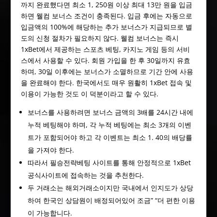
까지 완료했다면 최소 1, 250원 이상 최대 13만 원을 입금
하면 웰컴 보너스 조건이 충족된다. 입금 후에는 자동으로
입금액의 100%에 해당하는 추가 보너스가 지급되므로 별
도의 신청 절차가 필요하지 않다. 웰컴 보너스는 즉시
1xBet에서 제공하는 스포츠 베팅, 카지노 게임 등의 서비
스에서 사용할 수 있다. 회원 가입을 한 후 30일까지 유효
하며, 30일 이후에는 보너스가 소멸하므로 기간 안에 사용
을 완료해야 한다. 한국에서도 매우 원활히 1xBet 접속 및
이용이 가능한 것도 이 덕분이라고 할 수 있다.
보너스를 사용하려면 보너스 금액의 3배를 24시간 내에
누적 베팅해야 하며, 각 누적 베팅에는 최소 3개의 이벤
트가 포함되어야 하고 각 이벤트는 최소 1. 40의 배당률
을 가져야 한다.
따라서 필승전략베팅 사이트를 통해 안정적으로 1xBet
공식사이트에 접속하는 것을 추천한다.
두 거래소는 해외거래소이지만 국내에서 인지도가 상당
하여 한국인 상담원이 배정되어있어 조금” “더 편한 이용
이 가능합니다.