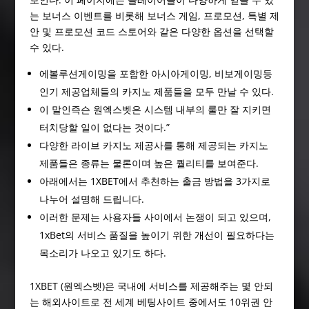
는 보너스 이벤트를 비롯해 보너스 게임, 프로모션, 특별 제
안 및 프로모션 코드 스토어와 같은 다양한 옵션을 선택할
수 있다.
에볼루션게이밍을 포함한 아시아게이밍, 비보게이밍등
인기 제공업체들의 카지노 제품들을 모두 만날 수 있다.
이 말인즉슨 원엑스벳은 시스템 내부의 룰만 잘 지키면
터치당할 일이 없다는 것이다.”
다양한 라이브 카지노 제공사를 통해 제공되는 카지노
제품들은 종류는 물론이며 높은 퀄리티를 보여준다.
아래에서는 1XBET에서 추천하는 출금 방법을 3가지로
나누어 설명해 드립니다.
이러한 문제는 사용자들 사이에서 논쟁이 되고 있으며,
1xBet의 서비스 품질을 높이기 위한 개선이 필요하다는
목소리가 나오고 있기도 하다.
1XBET (원엑스벳)은 국내에 서비스를 제공해주는 몇 안되
는 해외사이트로 전 세계 베팅사이트 중에서도 10위권 안