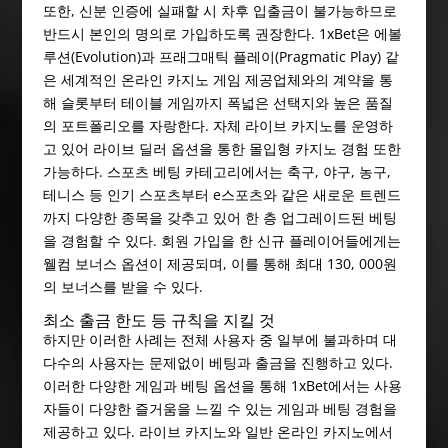
또한, 신분 인증에 실패할 시 차후 입출금이 불가능하므로
반드시 본인의 명의로 가입하도록 권장한다. 1xBet은 에볼
루션(Evolution)과 프래그매틱 플레이(Pragmatic Play) 같
은 세계적인 온라인 카지노 게임 제공업체와의 계약을 통
해 슬롯부터 테이블 게임까지 폭넓은 선택지와 높은 품질
의 포트폴리오를 자랑한다. 자체 라이브 카지노를 운영하
고 있어 라이브 딜러 옵션을 통한 몰입형 카지노 경험 또한
가능하다. 스포츠 베팅 카테고리에서는 축구, 야구, 농구,
테니스 등 인기 스포츠부터 e스포츠와 같은 새로운 트렌드
까지 다양한 종목을 갖추고 있어 한 층 업그레이드된 베팅
을 경험할 수 있다. 회원 가입을 한 신규 플레이어들에게는
웰컴 보너스 옵션이 제공되며, 이를 통해 최대 130, 000원
의 보너스를 받을 수 있다.
최소 출금 한도 등 규칙을 지킬 것
하지만 이러한 사례는 전체 사용자 중 일부에 불과하며 대
다수의 사용자는 문제없이 베팅과 출금을 진행하고 있다.
이러한 다양한 게임과 베팅 옵션을 통해 1xBet에서는 사용
자들이 다양한 즐거움을 느낄 수 있는 게임과 베팅 경험을
제공하고 있다. 라이브 카지노와 일반 온라인 카지노에서