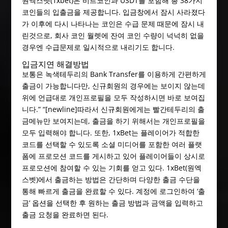
원엑스벳(1xbet)은 비트코인과 USDT를 포함해 총 38가지
코인들의 입출금을 제공합니다. 입금창에서 잠시 사라졌다
가 이후에 다시 나타나는 코인은 수급 문제 때문에 잠시 내
린것으로, 회사 코인 월렛에 잔여 코인 수량이 넉넉히 없을
경우엔 수급문제로 일시적으로 내리기도 합니다.
입금지연 해결방법
보통은 녹색테두리의 Bank Transfer를 이용하게 간편하게
출금이 가능합니다만, 신규회원의 경우에는 보이지 않는데
위에 언급대로 개인프로필을 모두 작성하시면 바로 보여집
니다.” “[newline]따라서 신규회원에게는 빨간테두리의 출
금메뉴만 보여지는데, 출금을 하기 위해서는 개인프로필을
모두 입력해야 합니다. 또한, 1xBet는 플레이어가 적합한
코드를 선택할 수 있도록 소셜 미디어를 포함한 여러 플랫
폼에 프로모션 코드를 게시하고 있어 플레이어들이 상시로
프로모션에 참여할 수 있는 기회를 얻고 있다. 1xBet(원엑
스벳)에서 출금하는 방법은 간단하며 다양한 출금 수단을
통해 빠르게 출금을 완료할 수 있다. 계정에 로그인하여 ‘출
금’ 옵션을 선택한 후 원하는 출금 방법과 금액을 입력하고
출금 요청을 완료하면 된다.