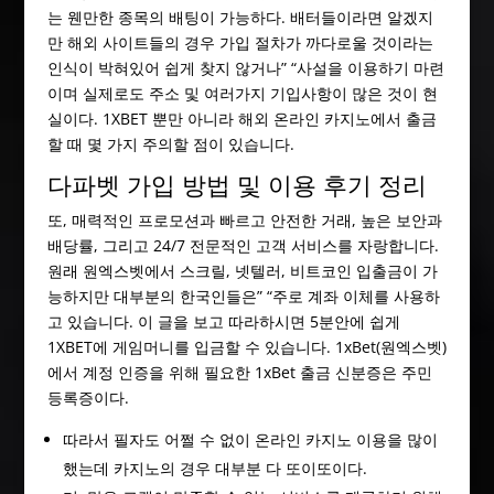
는 웬만한 종목의 배팅이 가능하다. 배터들이라면 알겠지
만 해외 사이트들의 경우 가입 절차가 까다로울 것이라는
인식이 박혀있어 쉽게 찾지 않거나” “사설을 이용하기 마련
이며 실제로도 주소 및 여러가지 기입사항이 많은 것이 현
실이다. 1XBET 뿐만 아니라 해외 온라인 카지노에서 출금
할 때 몇 가지 주의할 점이 있습니다.
다파벳 가입 방법 및 이용 후기 정리
또, 매력적인 프로모션과 빠르고 안전한 거래, 높은 보안과
배당률, 그리고 24/7 전문적인 고객 서비스를 자랑합니다.
원래 원엑스벳에서 스크릴, 넷텔러, 비트코인 입출금이 가
능하지만 대부분의 한국인들은” “주로 계좌 이체를 사용하
고 있습니다. 이 글을 보고 따라하시면 5분안에 쉽게
1XBET에 게임머니를 입금할 수 있습니다. 1xBet(원엑스벳)
에서 계정 인증을 위해 필요한 1xBet 출금 신분증은 주민
등록증이다.
따라서 필자도 어쩔 수 없이 온라인 카지노 이용을 많이
했는데 카지노의 경우 대부분 다 또이또이다.