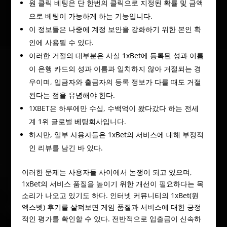
원 클릭 베팅은 단 한번의 클릭으로 지정된 확률 및 금액
으로 베팅이 가능하게 하는 기능입니다.
이 정보들은 나중에 계정 보안을 강화하기 위한 본인 확
인에 사용될 수 있다.
이러한 거절의 대부분은 사실 1xBet에 등록된 성과 이름
이 은행 카드의 성과 이름과 일치하지 않아 거절되는 경
우이며, 입금자와 출금자의 등록 정보가 다를 때도 거절
된다는 점을 유념해야 한다.
1XBET은 하루에만 수십, 수백억이 왔다갔다 하는 전세
계 1위 글로벌 베팅회사입니다.
하지만, 일부 사용자들은 1xBet의 서비스에 대해 부정적
인 리뷰를 남긴 바 있다.
이러한 문제는 사용자들 사이에서 논쟁이 되고 있으며,
1xBet의 서비스 품질을 높이기 위한 개선이 필요하다는 목
소리가 나오고 있기도 하다. 인터넷 커뮤니티의 1xBet(원
엑스벳) 후기를 살펴보면 게임 품질과 서비스에 대한 긍정
적인 평가를 확인할 수 있다. 전반적으로 입출금이 신속하