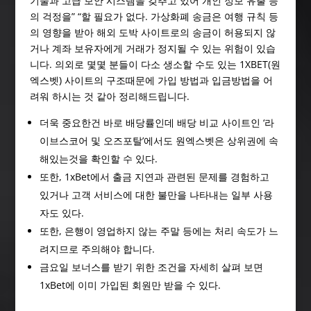
기술과 고급 보안 시스템을 갖추고 있어 개인 정보 유출 등
의 걱정을” “할 필요가 없다. 가상화폐 송금은 여행 규칙 등
의 영향을 받아 해외 도박 사이트로의 송금이 허용되지 않
거나 계좌 보유자에게 거래가 정지될 수 있는 위험이 있습
니다. 의외로 몇몇 분들이 다소 생소할 수도 있는 1XBET(원
엑스벳) 사이트의 구조때문에 가입 방법과 입금방법을 어
려워 하시는 것 같아 정리해드립니다.
더욱 중요한건 바로 배당률인데 배당 비교 사이트인 ‘라
이브스코어 및 오즈포탈’에서도 원엑스벳은 상위권에 속
해있는것을 확인할 수 있다.
또한, 1xBet에서 출금 지연과 관련된 문제를 경험하고
있거나 고객 서비스에 대한 불만을 나타내는 일부 사용
자도 있다.
또한, 은행이 영업하지 않는 주말 등에는 처리 속도가 느
려지므로 주의해야 합니다.
금요일 보너스를 받기 위한 조건을 자세히 살펴 보면
1xBet에 이미 가입된 회원만 받을 수 있다.