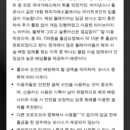
트 등 모든 국내거래소에서 퇴출 되었지만, 바이낸스나 폴
로닉스 같은 대형 해외거래소들에서는 라이트코인의 입출
금이 가능합니다. 해당 플레이어는 입금 보너스 없이 충전
하여 추가 롤링 없이 게임 진행하였고 이용한 라이브카지
노 바카라, 블랙잭 그리고 슬롯머신은 끊김없이” “잘 이용
하였으며, 총 83, 730원을 출금요청해서 약 15분 후 출금이
완료되었다고 썼다. 한국에서 많은 플레이어들이 해외 사
설 베팅 업체를 찾는 이유 중 하나는 불법 사설 업체보다 안
정성과 높은 배당률을 제공하기 때문이다.
롤오버 요건은 베팅해야 할 금액을 의미하며, 보너스 종
류에 따라 다르다.
이용자들은 안전한 결제 수단을 사용하는 것이 중요하
며, 신용카드 사용은 기록이 남아 위험하므로 해외 베팅
사이트 이용 시 안전을 보장하는 암호 화폐를 이용한 결
제를 추천한다.
다른 프로모션과 중복해서 사용할” “수 없으며 입금 전에
출금을 한 경우에는 보너스가 제공되지 않는다.
예외적으로 입금이나 출금 중 하나만 사용할 수 있는 경