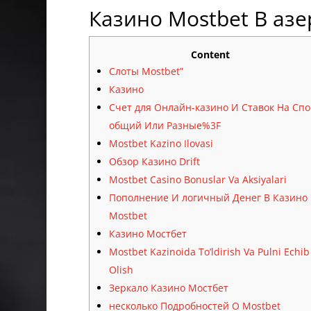
Казино Mostbet В аз
Content
Слоты Mostbet”
Казино
Счет для Онлайн-казино И Ставок На Спо
общий Или Разные%3F
Mostbet Kazino Ilovasi
Обзор Казино Drift
Mostbet Casino Bonuslar Va Aksiyalari
Пополнение И логичный Денег В Казино
Mostbet
Казино Мостбет
Mostbet Kazinoida To’ldirish Va Pulni Echib
Olish
Зеркало Казино Мостбет
несколько Подробностей О Mostbet