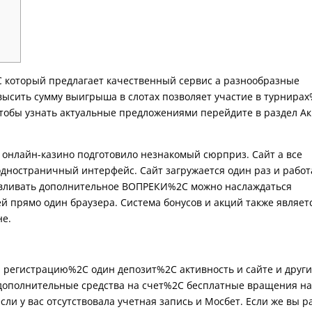
 который предлагает качественный сервис а разнообразные
высить сумму выигрыша в слотах позволяет участие в турнира
Чтобы узнать актуальные предложениями перейдите в раздел А
онлайн-казино подготовило незнакомый сюрприз. Сайт а все
 одностраничный интерфейс. Сайт загружается один раз и работ
авливать дополнительное ВОПРЕКИ%2C можно наслаждаться
 прямо один браузера. Система бонусов и акций также являет
не.
 регистрацию%2C один депозит%2C активность и сайте и други
я дополнительные средства на счет%2C бесплатные вращения на
сли у вас отсутствовала учетная запись и Мосбет. Если же вы р