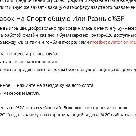
сти и предпочтения игроков. Графика и звуковое сопровожде
алистичную же захватывающую атмосферу азартного развлечен
тавок На Спорт общую Или Разные%3F
 выигрыши. Добровольно присоединилась к Рейтингу Букмеке
за работой онлайн-казино и букмекерских контор%2C доступных
 между клиентами и гемблинг-сервисами
mostbet aviator online
настоящего игрового клуба.
ать же выигранные деньги.
ремится предоставить игрокам безопасную и защищено среду 
нное — нажмите на звездочку на лого слота.
укмекеров и BetOn.
 языков%2C есть и узбекский. Большинство прежних кнопок
%2C” “подать заявку на напрашивающийся денег%2C выбрать с