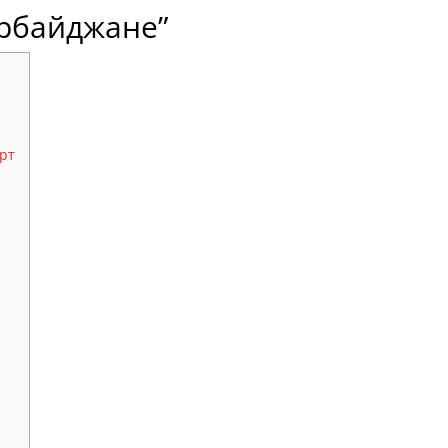
ербайджане”
рт