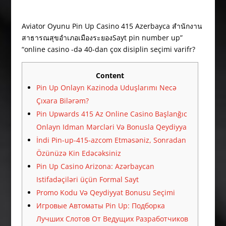
Aviator Oyunu Pin Up Casino 415 Azerbayca สำนักงาน
สาธารณสุขอำเภอเมืองระยอง
Sayt pin number up”
“online casino -də 40-dan çox disiplin seçimi varifr?
Content
Pin Up Onlayn Kazinoda Uduşlarımı Necə
Çıxara Bilərəm?
Pin Upwards 415 Az Online Casino Başlanğıc
Onlayn Idman Mərcləri Və Bonusla Qeydiyya
İndi Pin-up-415-azcom Etməsəniz, Sonradan
Özünüzə Kin Edəcəksiniz
Pin Up Casino Arizona: Azərbaycan
Istifadəçiləri üçün Formal Sayt
Promo Kodu Və Qeydiyyat Bonusu Seçimi
Игровые Автоматы Pin Up: Подборка
Лучших Слотов От Ведущих Разработчиков