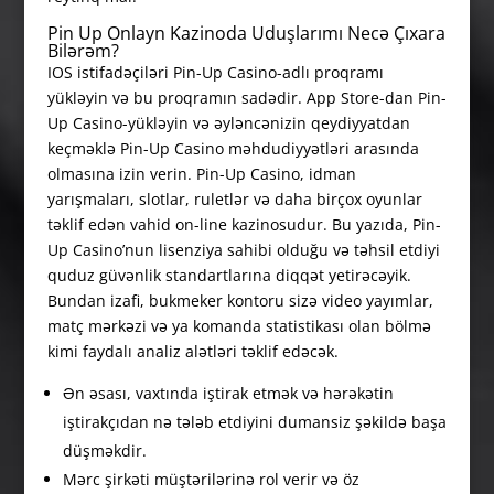
Pin Up Onlayn Kazinoda Uduşlarımı Necə Çıxara
Bilərəm?
IOS istifadəçiləri Pin-Up Casino-adlı proqramı
yükləyin və bu proqramın sadədir. App Store-dan Pin-
Up Casino-yükləyin və əyləncənizin qeydiyyatdan
keçməklə Pin-Up Casino məhdudiyyətləri arasında
olmasına izin verin. Pin-Up Casino, idman
yarışmaları, slotlar, ruletlər və daha birçox oyunlar
təklif edən vahid on-line kazinosudur. Bu yazıda, Pin-
Up Casino’nun lisenziya sahibi olduğu və təhsil etdiyi
quduz güvənlik standartlarına diqqət yetirəcəyik.
Bundan izafi, bukmeker kontoru sizə video yayımlar,
matç mərkəzi və ya komanda statistikası olan bölmə
kimi faydalı analiz alətləri təklif edəcək.
Ən əsası, vaxtında iştirak etmək və hərəkətin
iştirakçıdan nə tələb etdiyini dumansiz şəkildə başa
düşməkdir.
Mərc şirkəti müştərilərinə rol verir və öz