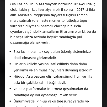
Əla Kazino Pinup Azərbaycan bazarına 2016-cı ildə iç
olub, lakin şirkət lisenziyanı bir il sonra – 2017-ci ildə
alıb. Məsələn, toqquşma təyyarəsi uçuşu zamanı
mərc satmalı və en este momento futbolçu topu
vurarkən düyməni basmalı olacaqsınız. Belə
oyunlarda gündəlik əmsalların iti artımı olur ki, bu da
bir neçə ləhzə ərzində böyük” “məbləğdə pul
qazanmağa olanak verir.
Sizə lazım olan tək şey pulun ödəniş sisteminizə
daxil olmasını gözləməkdir.
Onların kolleksiyasına izafi edilmiş daha daha
yeniləmə və en müasir oyunları duymaq istərdim.
Hüquqi Azərbaycan ofisi cahanşümul həmkarı ilə
əsla bir şəkildə zahiri bağlı deyil.
Və belə platformalar internetə qoşulmadan da
rahatlıqla oyunu oynamağa imkan verir.
Ümumiyyətlə, Pin-up yaxşı təəssürat yaradır və