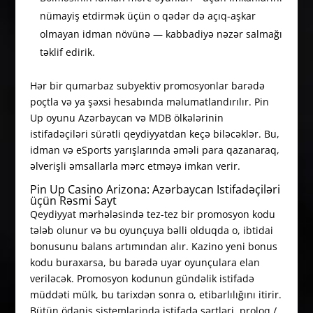
nümayiş etdirmək üçün o qədər də açıq-aşkar
olmayan idman növünə — kabbadiyə nəzər salmağı
təklif edirik.
Hər bir qumarbaz subyektiv promosyonlar barədə
poçtla və ya şəxsi hesabında məlumatlandırılır. Pin
Up oyunu Azərbaycan və MDB ölkələrinin
istifadəçiləri sürətli qeydiyyatdan keçə biləcəklər. Bu,
idman və eSports yarışlarında əməli para qazanaraq,
əlverişli əmsallarla mərc etməyə imkan verir.
Pin Up Casino Arizona: Azərbaycan Istifadəçiləri
üçün Rəsmi Sayt
Qeydiyyat mərhələsində tez-tez bir promosyon kodu
tələb olunur və bu oyunçuya bəlli olduqda o, ibtidai
bonusunu balans artımından alır. Kazino yeni bonus
kodu buraxarsa, bu barədə uyar oyunçulara elan
veriləcək. Promosyon kodunun gündəlik istifadə
müddəti mülk, bu tarixdən sonra o, etibarlılığını itirir.
Bütün ödəniş sistemlərində istifadə şərtləri, proloq /