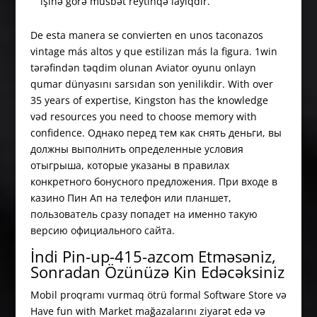
işinə görə müsbət reytinqə layiqdir.
De esta manera se convierten en unos taconazos
vintage más altos y que estilizan más la figura. 1win
tərəfindən təqdim olunan Aviator oyunu onlayn
qumar dünyasını sarsıdan son yenilikdir. With over
35 years of expertise, Kingston has the knowledge
vəd resources you need to choose memory with
confidence. Однако перед тем как снять деньги, вы
должны выполнить определенные условия
отыгрыша, которые указаны в правилах
конкретного бонусного предложения. При входе в
казино Пин Ап на телефон или планшет,
пользователь сразу попадет на именно такую
версию официального сайта.
İndi Pin-up-415-azcom Etməsəniz,
Sonradan Özünüzə Kin Edəcəksiniz
Mobil proqramı vurmaq ötrü formal Software Store və
Have fun with Market mağazalarını ziyarət edə və