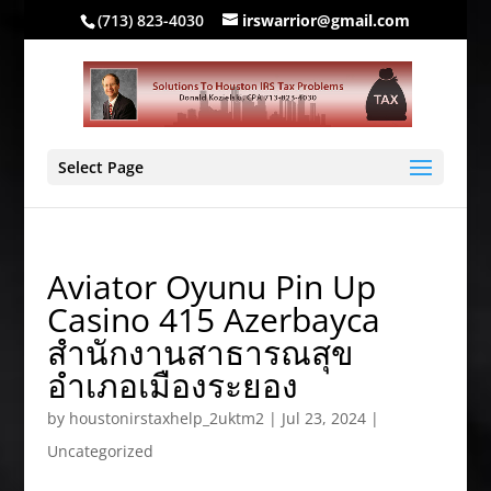
(713) 823-4030
irswarrior@gmail.com
Select Page
Aviator Oyunu Pin Up
Casino 415 Azerbayca
สำนักงานสาธารณสุข
อำเภอเมืองระยอง
by
houstonirstaxhelp_2uktm2
|
Jul 23, 2024
|
Uncategorized