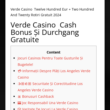
Verde Casino ️ Twelve Hundred Eur + Two Hundred
And Twenty Rotiri Gratuit 2024
Verde Casino ️ Cash
Bonus Și Durchgang
Gratuite
Content
Jocuri Casinos Pentru Toate Gusturile Și
Bugetele!
💳 Informații Despre Plăți Los Angeles Verde
Casino
🫱🏼‍🫲🏼 Securitate Și Corectitudine Los
Angeles Verde Casino
🎀 Bonusuri Cashback
🎰 Joc Responsabil Una Verde Casino
🎲 Varitate De Jocuri La Verde Casino