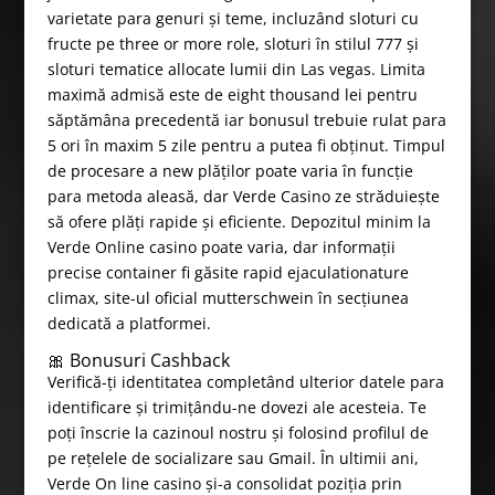
varietate para genuri și teme, incluzând sloturi cu
fructe pe three or more role, sloturi în stilul 777 și
sloturi tematice allocate lumii din Las vegas. Limita
maximă admisă este de eight thousand lei pentru
săptămâna precedentă iar bonusul trebuie rulat para
5 ori în maxim 5 zile pentru a putea fi obținut. Timpul
de procesare a new plăților poate varia în funcție
para metoda aleasă, dar Verde Casino ze străduiește
să ofere plăți rapide și eficiente. Depozitul minim la
Verde Online casino poate varia, dar informații
precise container fi găsite rapid ejaculationature
climax, site-ul oficial mutterschwein în secțiunea
dedicată a platformei.
🎀 Bonusuri Cashback
Verifică-ți identitatea completând ulterior datele para
identificare și trimițându-ne dovezi ale acesteia. Te
poți înscrie la cazinoul nostru și folosind profilul de
pe rețelele de socializare sau Gmail. În ultimii ani,
Verde On line casino și-a consolidat poziția prin