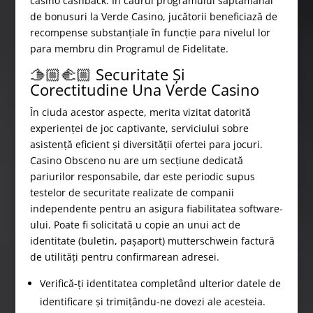
casino cashback. În cadrul programului săptămânal
de bonusuri la Verde Casino, jucătorii beneficiază de
recompense substanțiale în funcție para nivelul lor
para membru din Programul de Fidelitate.
🫱🏼‍🫲🏼 Securitate Și
Corectitudine Una Verde Casino
În ciuda acestor aspecte, merita vizitat datorită
experienței de joc captivante, serviciului sobre
asistență eficient și diversității ofertei para jocuri.
Casino Obsceno nu are um secțiune dedicată
pariurilor responsabile, dar este periodic supus
testelor de securitate realizate de companii
independente pentru an asigura fiabilitatea software-
ului. Poate fi solicitată u copie an unui act de
identitate (buletin, pașaport) mutterschwein factură
de utilități pentru confirmarean adresei.
Verifică-ți identitatea completând ulterior datele de
identificare și trimițându-ne dovezi ale acesteia.