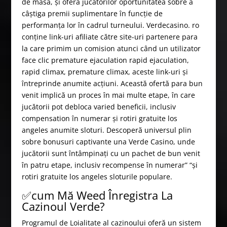
de masă, și oferă jucătorilor oportunitatea sobre a
câștiga premii suplimentare în funcție de
performanța lor în cadrul turneului. Verdecasino. ro
conține link-uri afiliate către site-uri partenere para
la care primim un comision atunci când un utilizator
face clic premature ejaculation rapid ejaculation,
rapid climax, premature climax, aceste link-uri și
întreprinde anumite acțiuni. Această ofertă para bun
venit implică un proces în mai multe etape, în care
jucătorii pot debloca varied beneficii, inclusiv
compensation în numerar și rotiri gratuite los
angeles anumite sloturi. Descoperă universul plin
sobre bonusuri captivante una Verde Casino, unde
jucătorii sunt întâmpinați cu un pachet de bun venit
în patru etape, inclusiv recompense în numerar” “și
rotiri gratuite los angeles sloturile populare.
✅cum Mă Weed Înregistra La
Cazinoul Verde?
Programul de Loialitate al cazinoului oferă un sistem