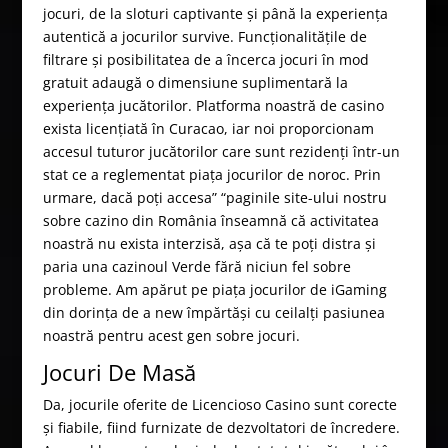
jocuri, de la sloturi captivante și până la experiența
autentică a jocurilor survive. Funcționalitățile de
filtrare și posibilitatea de a încerca jocuri în mod
gratuit adaugă o dimensiune suplimentară la
experiența jucătorilor. Platforma noastră de casino
exista licențiată în Curacao, iar noi proporcionam
accesul tuturor jucătorilor care sunt rezidenți într-un
stat ce a reglementat piața jocurilor de noroc. Prin
urmare, dacă poți accesa” “paginile site-ului nostru
sobre cazino din România înseamnă că activitatea
noastră nu exista interzisă, așa că te poți distra și
paria una cazinoul Verde fără niciun fel sobre
probleme. Am apărut pe piața jocurilor de iGaming
din dorința de a new împărtăși cu ceilalți pasiunea
noastră pentru acest gen sobre jocuri.
Jocuri De Masă
Da, jocurile oferite de Licencioso Casino sunt corecte
și fiabile, fiind furnizate de dezvoltatori de încredere.