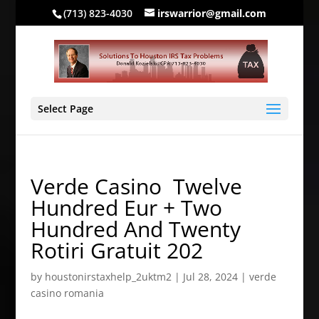
(713) 823-4030
irswarrior@gmail.com
Select Page
Verde Casino ️ Twelve
Hundred Eur + Two
Hundred And Twenty
Rotiri Gratuit 202
by
houstonirstaxhelp_2uktm2
|
Jul 28, 2024
|
verde
casino romania