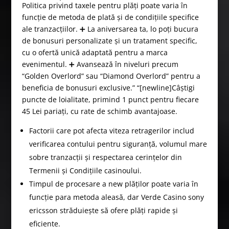
Politica privind taxele pentru plăți poate varia în
funcție de metoda de plată și de condițiile specifice
ale tranzacțiilor. ➕ La aniversarea ta, lo poți bucura
de bonusuri personalizate și un tratament specific,
cu o ofertă unică adaptată pentru a marca
evenimentul. ➕ Avansează în niveluri precum
“Golden Overlord” sau “Diamond Overlord” pentru a
beneficia de bonusuri exclusive.” “[newline]Câștigi
puncte de loialitate, primind 1 punct pentru fiecare
45 Lei pariați, cu rate de schimb avantajoase.
Factorii care pot afecta viteza retragerilor includ
verificarea contului pentru siguranță, volumul mare
sobre tranzacții și respectarea cerințelor din
Termenii și Condițiile casinoului.
Timpul de procesare a new plăților poate varia în
funcție para metoda aleasă, dar Verde Casino sony
ericsson străduiește să ofere plăți rapide și
eficiente.