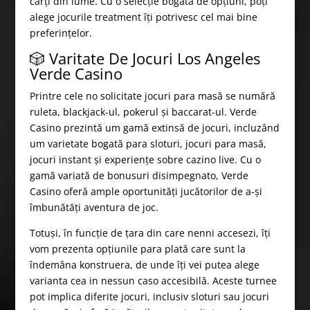
cărți din lume. Cu o selecție bogată de opțiuni, poți
alege jocurile treatment îți potrivesc cel mai bine
preferințelor.
🎲 Varitate De Jocuri Los Angeles
Verde Casino
Printre cele no solicitate jocuri para masă se numără
ruleta, blackjack-ul, pokerul și baccarat-ul. Verde
Casino prezintă um gamă extinsă de jocuri, incluzând
um varietate bogată para sloturi, jocuri para masă,
jocuri instant și experiențe sobre cazino live. Cu o
gamă variată de bonusuri disimpegnato, Verde
Casino oferă ample oportunități jucătorilor de a-și
îmbunătăți aventura de joc.
Totuși, în funcție de țara din care nenni accesezi, îți
vom prezenta opțiunile para plată care sunt la
îndemâna konstruera, de unde îți vei putea alege
varianta cea in nessun caso accesibilă. Aceste turnee
pot implica diferite jocuri, inclusiv sloturi sau jocuri