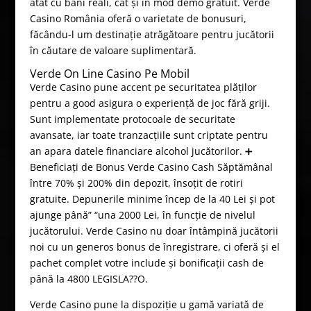
atât cu bani reali, cât și în mod demo gratuit. Verde
Casino România oferă o varietate de bonusuri,
făcându-l um destinație atrăgătoare pentru jucătorii
în căutare de valoare suplimentară.
Verde On Line Casino Pe Mobil
Verde Casino pune accent pe securitatea plăților
pentru a good asigura o experiență de joc fără griji.
Sunt implementate protocoale de securitate
avansate, iar toate tranzacțiile sunt criptate pentru
an apara datele financiare alcohol jucătorilor. ➕
Beneficiați de Bonus Verde Casino Cash Săptămânal
între 70% și 200% din depozit, însoțit de rotiri
gratuite. Depunerile minime încep de la 40 Lei și pot
ajunge până” “una 2000 Lei, în funcție de nivelul
jucătorului. Verde Casino nu doar întâmpină jucătorii
noi cu un generos bonus de înregistrare, ci oferă și el
pachet complet votre include și bonificații cash de
până la 4800 LEGISLA??O.
Verde Casino pune la dispoziție u gamă variată de