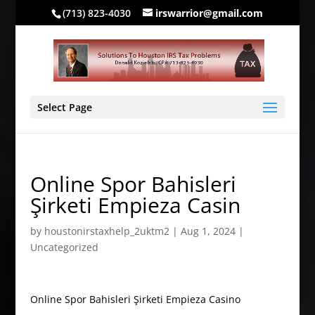
(713) 823-4030
irswarrior@gmail.com
Select Page
Online Spor Bahisleri
Şirketi Empieza Casin
by
houstonirstaxhelp_2uktm2
|
Aug 1, 2024
|
Uncategorized
Online Spor Bahisleri Şirketi Empieza Casino