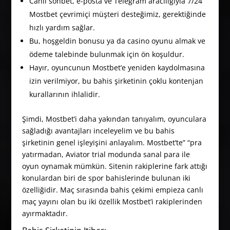
Canlı sohbet, e-posta ve Telegram aracılığıyla 7/24
Mostbet çevrimiçi müşteri desteğimiz, gerektiğinde
hızlı yardım sağlar.
Bu, hoşgeldin bonusu ya da casino oyunu almak ve
ödeme talebinde bulunmak için ön koşuldur.
Hayır, oyuncunun Mostbet’e yeniden kaydolmasına
izin verilmiyor, bu bahis şirketinin çoklu kontenjan
kurallarının ihlalidir.
Şimdi, Mostbet’i daha yakından tanıyalım, oyunculara
sağladığı avantajları inceleyelim ve bu bahis
şirketinin genel işleyişini anlayalım. Mostbet’te” “pra
yatırmadan, Aviator trial modunda sanal para ile
oyun oynamak mümkün. Sitenin rakiplerine fark attığı
konulardan biri de spor bahislerinde bulunan iki
özelliğidir. Maç sırasında bahis çekimi empieza canlı
maç yayını olan bu iki özellik Mostbet’i rakiplerinden
ayırmaktadır.