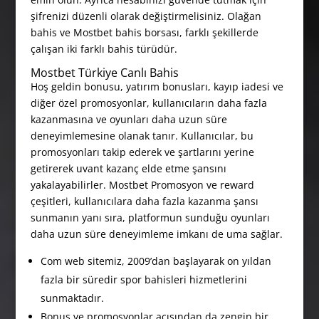
şifrenizi düzenli olarak değiştirmelisiniz. Olağan
bahis ve Mostbet bahis borsası, farklı şekillerde
çalışan iki farklı bahis türüdür.
Mostbet Türkiye Canlı Bahis
Hoş geldin bonusu, yatırım bonusları, kayıp iadesi ve
diğer özel promosyonlar, kullanıcıların daha fazla
kazanmasına ve oyunları daha uzun süre
deneyimlemesine olanak tanır. Kullanıcılar, bu
promosyonları takip ederek ve şartlarını yerine
getirerek uvant kazanç elde etme şansını
yakalayabilirler. Mostbet Promosyon ve reward
çeşitleri, kullanıcılara daha fazla kazanma şansı
sunmanın yanı sıra, platformun sunduğu oyunları
daha uzun süre deneyimleme imkanı de uma sağlar.
Com web sitemiz, 2009’dan başlayarak on yıldan
fazla bir süredir spor bahisleri hizmetlerini
sunmaktadır.
Bonus ve promosyonlar açısından da zengin bir