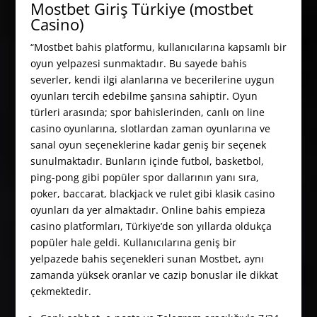
Mostbet Giriş Türkiye (mostbet
Casino)
“Mostbet bahis platformu, kullanıcılarına kapsamlı bir
oyun yelpazesi sunmaktadır. Bu sayede bahis
severler, kendi ilgi alanlarına ve becerilerine uygun
oyunları tercih edebilme şansına sahiptir. Oyun
türleri arasında; spor bahislerinden, canlı on line
casino oyunlarına, slotlardan zaman oyunlarına ve
sanal oyun seçeneklerine kadar geniş bir seçenek
sunulmaktadır. Bunların içinde futbol, basketbol,
ping-pong gibi popüler spor dallarının yanı sıra,
poker, baccarat, blackjack ve rulet gibi klasik casino
oyunları da yer almaktadır. Online bahis empieza
casino platformları, Türkiye’de son yıllarda oldukça
popüler hale geldi. Kullanıcılarına geniş bir
yelpazede bahis seçenekleri sunan Mostbet, aynı
zamanda yüksek oranlar ve cazip bonuslar ile dikkat
çekmektedir.