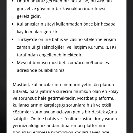
Unutmamanız gereken bir nokta ise, bu APK’nin
güncel ve güvenilir bir kaynaktan indirilmesi
gerektiğidir.
Kullanıcıların siteyi kullanmadan önce bir hesaba
kaydolmaları gerekir.
Türkiye’de online bahis ve casino sitelerine erişim
zaman Bilgi Teknolojileri ve İletişim Kurumu (BTK)
tarafından engellenebilmektedir.
Mevcut bonusu mostbet. com/promo/bonuses
adresinde bulabilirsiniz.
Mostbet, kullanıcılarının memnuniyetini ön planda
tutarak, para yatırma sürecini mümkün olan en kolay
ve sorunsuz hale getirmektedir. Mostbet platformu,
kullanıcılarının karşılaştığı sorunlara hızlı ve etkili
çözümler sunmayı amaçlayan geniş bir destek ağına
sahiptir. Online bahis ve” “online casino dünyasında
yerinizi aldığınız andan itibaren bu platformun
bonusları empieza promosyon kodları sayesinde