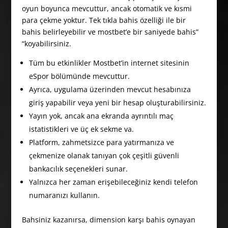
oyun boyunca mevcuttur, ancak otomatik ve kısmi
para çekme yoktur. Tek tıkla bahis özelliği ile bir
bahis belirleyebilir ve mostbet’e bir saniyede bahis”
“koyabilirsiniz.
Tüm bu etkinlikler Mostbet’in internet sitesinin
eSpor bölümünde mevcuttur.
Ayrıca, uygulama üzerinden mevcut hesabınıza
giriş yapabilir veya yeni bir hesap oluşturabilirsiniz.
Yayın yok, ancak ana ekranda ayrıntılı maç
istatistikleri ve üç ek sekme va.
Platform, zahmetsizce para yatırmanıza ve
çekmenize olanak tanıyan çok çeşitli güvenli
bankacılık seçenekleri sunar.
Yalnızca her zaman erişebileceğiniz kendi telefon
numaranızı kullanın.
Bahsiniz kazanırsa, dimension karşı bahis oynayan