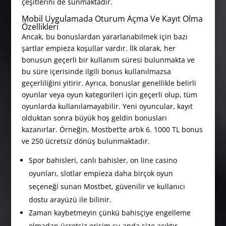
çeşitlerini de sunmaktadır.
Mobil Uygulamada Oturum Açma Ve Kayıt Olma
Özellikleri
Ancak, bu bonuslardan yararlanabilmek için bazı
şartlar empieza koşullar vardır. İlk olarak, her
bonusun geçerli bir kullanım süresi bulunmakta ve
bu süre içerisinde ilgili bonus kullanılmazsa
geçerliliğini yitirir. Ayrıca, bonuslar genellikle belirli
oyunlar veya oyun kategorileri için geçerli olup, tüm
oyunlarda kullanılamayabilir. Yeni oyuncular, kayıt
olduktan sonra büyük hoş geldin bonusları
kazanırlar. Örneğin, Mostbet’te artık 6. 1000 TL bonus
ve 250 ücretsiz dönüş bulunmaktadır.
Spor bahisleri, canlı bahisler, on line casino
oyunları, slotlar empieza daha birçok oyun
seçeneği sunan Mostbet, güvenilir ve kullanıcı
dostu arayüzü ile bilinir.
Zaman kaybetmeyin çünkü bahisçiye engelleme
olmadan ücretsiz erişim şu anda size açıktır.