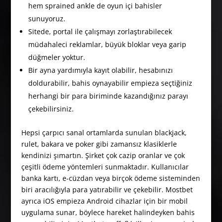
hem sprained ankle de oyun içi bahisler
sunuyoruz.
Sitede, portal ile çalışmayı zorlaştırabilecek
müdahaleci reklamlar, büyük bloklar veya garip
düğmeler yoktur.
Bir ayna yardımıyla kayıt olabilir, hesabınızı
doldurabilir, bahis oynayabilir empieza seçtiğiniz
herhangi bir para biriminde kazandığınız parayı
çekebilirsiniz.
Hepsi çarpıcı sanal ortamlarda sunulan blackjack,
rulet, bakara ve poker gibi zamansız klasiklerle
kendinizi şımartın. Şirket çok cazip oranlar ve çok
çeşitli ödeme yöntemleri sunmaktadır. Kullanıcılar
banka kartı, e-cüzdan veya birçok ödeme sisteminden
biri aracılığıyla para yatırabilir ve çekebilir. Mostbet
ayrıca iOS empieza Android cihazlar için bir mobil
uygulama sunar, böylece hareket halindeyken bahis