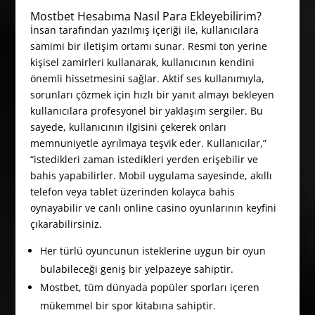
Mostbet Hesabıma Nasıl Para Ekleyebilirim?
İnsan tarafından yazılmış içeriği ile, kullanıcılara
samimi bir iletişim ortamı sunar. Resmi ton yerine
kişisel zamirleri kullanarak, kullanıcının kendini
önemli hissetmesini sağlar. Aktif ses kullanımıyla,
sorunları çözmek için hızlı bir yanıt almayı bekleyen
kullanıcılara profesyonel bir yaklaşım sergiler. Bu
sayede, kullanıcının ilgisini çekerek onları
memnuniyetle ayrılmaya teşvik eder. Kullanıcılar,”
“istedikleri zaman istedikleri yerden erişebilir ve
bahis yapabilirler. Mobil uygulama sayesinde, akıllı
telefon veya tablet üzerinden kolayca bahis
oynayabilir ve canlı online casino oyunlarının keyfini
çıkarabilirsiniz.
Her türlü oyuncunun isteklerine uygun bir oyun
bulabileceği geniş bir yelpazeye sahiptir.
Mostbet, tüm dünyada popüler sporları içeren
mükemmel bir spor kitabına sahiptir.