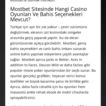
Mostbet’te bulmak mümkün.
Mostbet Sitesinde Hangi Casino
Oyunları Ve Bahis Seçenekleri
Mevcut?
Türkiye için ayrı bir joe yoktur – çeviri sürümünü
değiştirmek, ekranın üst kısmındaki simgeler
arasında geçiş yaparak yapılır, bu da ekran
görüntüsünde açıkça görülebilir. Mostbet, geniş
bahis seçenekleri ve canlı bahis imkanı sunarak
online bahis yapmak isteyenlere çeşitli avantajlar
sağlar. Mostbet ayrıca Jacks or Better, Aces in
addition to Faces, Deuces Wild ve daha fazlası gibi
popüler movie poker oyunlarından bir seçki sunar. Bu
oyunlar gerçekçi grafikler, heyecan verici bonus
özellikler ve büyük kazanma şansı ile birlikte gelir.
Ayrıca, daha fazla rahatlık için bu oyunları hem
masaüstü ankle rehab ebook de mobil cihazlarda
oynayabilirsiniz.