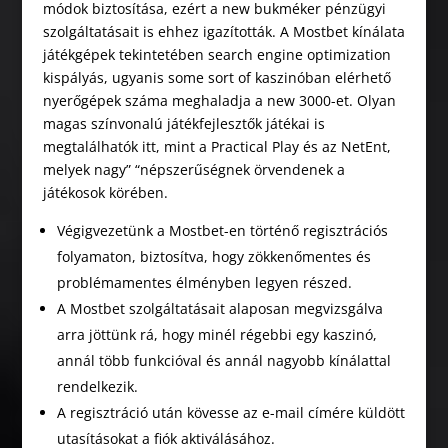
módok biztosítása, ezért a new bukméker pénzügyi
szolgáltatásait is ehhez igazították. A Mostbet kínálata
játékgépek tekintetében search engine optimization
kispályás, ugyanis some sort of kaszinóban elérhető
nyerőgépek száma meghaladja a new 3000-et. Olyan
magas színvonalú játékfejlesztők játékai is
megtalálhatók itt, mint a Practical Play és az NetEnt,
melyek nagy” “népszerűségnek örvendenek a
játékosok körében.
Végigvezetünk a Mostbet-en történő regisztrációs
folyamaton, biztosítva, hogy zökkenőmentes és
problémamentes élményben legyen részed.
A Mostbet szolgáltatásait alaposan megvizsgálva
arra jöttünk rá, hogy minél régebbi egy kaszinó,
annál több funkcióval és annál nagyobb kínálattal
rendelkezik.
A regisztráció után kövesse az e-mail címére küldött
utasításokat a fiók aktiválásához.