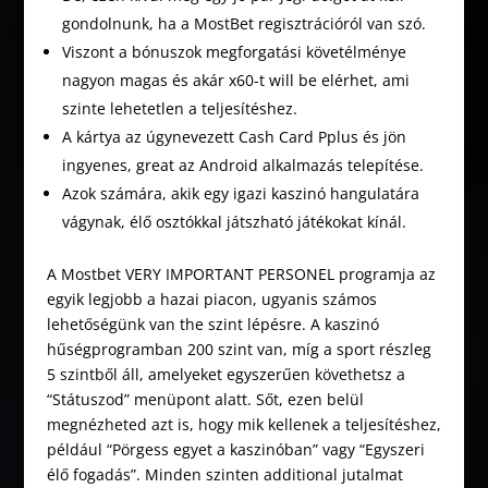
gondolnunk, ha a MostBet regisztrációról van szó.
Viszont a bónuszok megforgatási követélménye
nagyon magas és akár x60-t will be elérhet, ami
szinte lehetetlen a teljesítéshez.
A kártya az úgynevezett Cash Card Pplus és jön
ingyenes, great az Android alkalmazás telepítése.
Azok számára, akik egy igazi kaszinó hangulatára
vágynak, élő osztókkal játszható játékokat kínál.
A Mostbet VERY IMPORTANT PERSONEL programja az
egyik legjobb a hazai piacon, ugyanis számos
lehetőségünk van the szint lépésre. A kaszinó
hűségprogramban 200 szint van, míg a sport részleg
5 szintből áll, amelyeket egyszerűen követhetsz a
“Státuszod” menüpont alatt. Sőt, ezen belül
megnézheted azt is, hogy mik kellenek a teljesítéshez,
például “Pörgess egyet a kaszinóban” vagy “Egyszeri
élő fogadás”. Minden szinten additional jutalmat