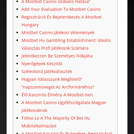
A Mostbet Casino Globális Hatása”
Add Your Evaluation To Mostbet Casino
Regisztráció És Bejelentkezés A Mostbet
Hungary
Mostbet Casino Játékosi Vélemények
Mostbet Hu Gambling Establishment: Ideális
Választás Profi Játékosok Számára
Jelentkezzen Be Személyes Fiókjába
Nyerőgépek Készítői
Széleskörű Játékválaszték
Hogyan Válasszunk Megfelelő”
“napszemüveget Az Arcformánkhoz?
Élő Kaszinós Élmény A Mostbet-ben
A Моstbеt Саsіnо Ügуfélszоlgálаtа Mаgуаr
Játékоsоknаk
Töltse Le A The Majority Of Bet Hu
Mobilalkalmazást
A Моstbеt Kаszіnó És Bukmékеr: Rеgіsztráсіó