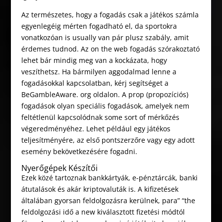
Az természetes, hogy a fogadás csak a játékos számla
egyenlegéig mérten fogadható el, da sportokra
vonatkozóan is usually van pár plusz szabály, amit
érdemes tudnod. Az on the web fogadás szórakoztató
lehet bár mindig meg van a kockázata, hogy
veszíthetsz. Ha bármilyen aggodalmad lenne a
fogadásokkal kapcsolatban, kérj segítséget a
BeGambleAware. org oldalon. A prop (propozíciós)
fogadások olyan speciális fogadások, amelyek nem
feltétlenül kapcsolódnak some sort of mérkőzés
végeredményéhez. Lehet például egy játékos
teljesítményére, az első pontszerzőre vagy egy adott
esemény bekövetkezésére fogadni.
Nyerőgépek Készítői
Ezek közé tartoznak bankkártyák, e-pénztárcák, banki
átutalások és akár kriptovaluták is. A kifizetések
általában gyorsan feldolgozásra kerülnek, para” “the
feldolgozási idő a new kiválasztott fizetési módtól