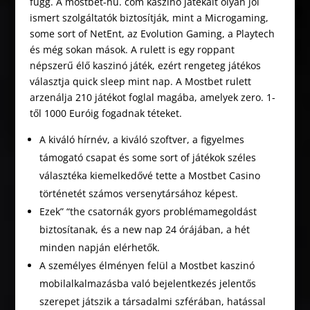
függ. A mostbet-hu. com kaszinó játékait olyan jól
ismert szolgáltatók biztosítják, mint a Microgaming,
some sort of NetEnt, az Evolution Gaming, a Playtech
és még sokan mások. A rulett is egy roppant
népszerű élő kaszinó játék, ezért rengeteg játékos
választja quick sleep mint nap. A Mostbet rulett
arzenálja 210 játékot foglal magába, amelyek zero. 1-
től 1000 Euróig fogadnak téteket.
A kiváló hírnév, a kiváló szoftver, a figyelmes
támogató csapat és some sort of játékok széles
választéka kiemelkedővé tette a Mostbet Casino
történetét számos versenytársához képest.
Ezek” “the csatornák gyors problémamegoldást
biztosítanak, és a new nap 24 órájában, a hét
minden napján elérhetők.
A személyes élményen felül a Mostbet kaszinó
mobilalkalmazásba való bejelentkezés jelentős
szerepet játszik a társadalmi szférában, hatással