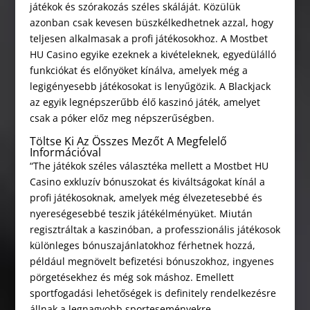
játékok és szórakozás széles skáláját. Közülük
azonban csak kevesen büszkélkedhetnek azzal, hogy
teljesen alkalmasak a profi játékosokhoz. A Mostbet
HU Casino egyike ezeknek a kivételeknek, egyedülálló
funkciókat és előnyöket kínálva, amelyek még a
legigényesebb játékosokat is lenyűgözik. A Blackjack
az egyik legnépszerűbb élő kaszinó játék, amelyet
csak a póker előz meg népszerűségben.
Töltse Ki Az Összes Mezőt A Megfelelő
Információval
“The játékok széles választéka mellett a Mostbet HU
Casino exkluzív bónuszokat és kiváltságokat kínál a
profi játékosoknak, amelyek még élvezetesebbé és
nyereségesebbé teszik játékélményüket. Miután
regisztráltak a kaszinóban, a professzionális játékosok
különleges bónuszajánlatokhoz férhetnek hozzá,
például megnövelt befizetési bónuszokhoz, ingyenes
pörgetésekhez és még sok máshoz. Emellett
sportfogadási lehetőségek is definitely rendelkezésre
állnak a legnagyobb sporteseményekre.