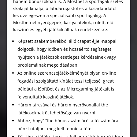
hanem bónuszokban is. A Mostbet a sportágak széles
skáláját kínálja, a labdarúgástól és a kosárlabdától
kezdve egészen a speciálisabb sportágakig. A
Mostbetnél nyerőgépek, kártyajátékok, rulett, élő
kaszinó és egyéb játékok állnak rendelkezésre.
Képzett szakemberekből álló csapat éjjel-nappal
dolgozik, hogy időben és hozzáértő segítséget
nyújtson a játékosok esetleges kérdéseinek vagy
problémáinak megoldásában.
Az online szerencsejáték-élményét olyan on-line
fogadási szolgáltató kínálat teszi teljessé, great
például a iSoftBet és az Microgaming játékait is
felvonultató kaszinójátékok.
Három tárcsával és három nyerővonallal the
játékosoknak öt lehetősége van nyerni.
Ahhoz, hogy” “the bónuszszámláról a fő számlára
pénzt utaljon, meg kell tennie a tétet.
Sőt, fixa a játék sikeres, a felhasználók hosszú időre