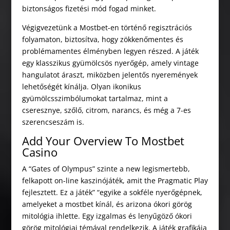
biztonságos fizetési mód fogad minket.
Végigvezetünk a Mostbet-en történő regisztrációs
folyamaton, biztosítva, hogy zökkenőmentes és
problémamentes élményben legyen részed. A játék
egy klasszikus gyümölcsös nyerőgép, amely vintage
hangulatot áraszt, miközben jelentős nyeremények
lehetőségét kínálja. Olyan ikonikus
gyümölcsszimbólumokat tartalmaz, mint a
cseresznye, szőlő, citrom, narancs, és még a 7-es
szerencseszám is.
Add Your Overview To Mostbet
Casino
A “Gates of Olympus” szinte a new legismertebb,
felkapott on-line kaszinójáték, amit the Pragmatic Play
fejlesztett. Ez a játék” “egyike a sokféle nyerőgépnek,
amelyeket a mostbet kínál, és arizona ókori görög
mitológia ihlette. Egy izgalmas és lenyűgöző ókori
görög mitológiai témával rendelkezik. A játék grafikája