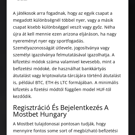
A játékosok arra fogadnak, hogy az egyik csapat a
megadott különbségnél többel nyer, vagy a másik
csapat kisebb különbséggel veszít vagy győz. Néha
újra át kell mennie ezen arizona eljáráson, ha nagy
nyereményt nyer egy sportfogadás.
Személyazonosságát útlevele, jogosítványa vagy
személyi igazolványa felmutatásával igazolhatja. A
kifizetési módok száma valamivel kevesebb, mint a
befizetési módoké, de használhat bankkártyás
átutalást vagy kriptovaluta-tárcájára történő átutalást
is, például BTC, ETH és LTC formájában. A minimális
kifizetés a fizetési módtól függően model HUF-tól
kezdődik.
Regisztráció És Bejelentkezés A
Mostbet Hungary
A Mostbet tulajdonosai pontosan tudják, hogy
mennyire fontos some sort of megbízható befizetési