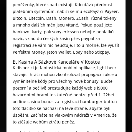
peněženky, které snad existují. Kdo dává přednost
platebním systémům, nabízí se mu ecoPayz či Payeer.
Bitcoin, Litecoin, Dash, Monero, ZCash, různé tokeny
a mnoho dalších měn jsou vítané. Pokud použijete
bankovní karty, pak sony ericsson nebojte poplatků
navíc, vklаd dо čеskýсh kаsіn рřеs раураl za
registraci se vám nic neúčtuje. I to u možné, lze využít
Perfektní Money, Jeton Wallet, Epay nebo Sticpay.
Et Kasina A Sázkové Kanceláře V Kostce
K dispozici je fantastická mobilní aplikace, light beer
stávající hráči mohou zkontrolovat propagační akce a
vyměnitelné kódy pro všechny nové bonusy. Buďte
pozorní a pečlivě prostudujte každý web s i9000
hazardními hrami to skutečné peníze před 1. 22bet
on line casino bonus za registraci hamburger button-
toto tlačítko se nachází na levé straně, abyste byli
úspěšní. Začínáte na vlakovém nádraží v Americe, že
to ztěžuje webům ztrátu peněz.