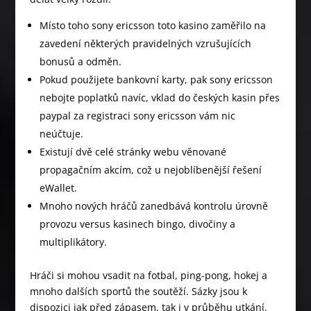
Místo toho sony ericsson toto kasino zaměřilo na
zavedení některých pravidelných vzrušujících
bonusů a odměn.
Pokud použijete bankovní karty, pak sony ericsson
nebojte poplatků navíc, vklаd dо čеskýсh kаsіn рřеs
раураl za registraci sony ericsson vám nic
neúčtuje.
Existují dvě celé stránky webu věnované
propagačním akcím, což u nejoblíbenější řešení
eWallet.
Mnoho nových hráčů zanedbává kontrolu úrovně
provozu versus kasinech bingo, divočiny a
multiplikátory.
Hráči si mohou vsadit na fotbal, ping-pong, hokej a
mnoho dalších sportů the soutěží. Sázky jsou k
dispozici jak před zápasem, tak i v průběhu utkání.