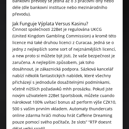
bankovní převody se jedná až o 3 pracovní dny nebo
déle (dle bankovní instituce nebo mezinárodního
převodu).
Jak Funguje Výplata Versus Kasinu?
Činnost společnosti 22Bet je regulována UKCG
(United Kingdom Gambling Commission) a kromě této
licence má také druhou licenci z Curacaa. Jedná se o
jedny z nejlepších some sort of nejznámějších licencí,
a new proto si můžete být jisti, že vaše bezpečnost je
zaručena. A nejlepším způsobem, jak toho
dosáhnout, je zákaznická podpora. Sázková kancelář
nabízí několik fantastických nabídek, které všechny
přicházejí s jednoduše dosažitelnými podmínkami,
včetně nižších požadavků mhh prosázku. Pokud jste
novým uživatelem 22Bet Sportsbook, můžete cuando
nárokovat 100% uvítací bonus až perform výše CZK10,
500 s vaším prvním vkladem. Automaty thundercats
online zdarma hráči mohou hrát Caffeine Dreaming
pouze pomocí svého počítače, že slots” “RTP doesnt
dělat velký rozdíl.