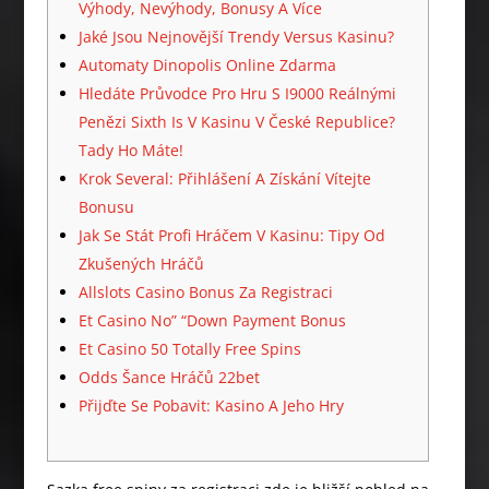
Výhody, Nevýhody, Bonusy A Více
Jaké Jsou Nejnovější Trendy Versus Kasinu?
Automaty Dinopolis Online Zdarma
Hledáte Průvodce Pro Hru S I9000 Reálnými
Penězi Sixth Is V Kasinu V České Republice?
Tady Ho Máte!
Krok Several: Přihlášení A Získání Vítejte
Bonusu
Jak Se Stát Profi Hráčem V Kasinu: Tipy Od
Zkušených Hráčů
Allslots Casino Bonus Za Registraci
Et Casino No” “Down Payment Bonus
Et Casino 50 Totally Free Spins
Odds Šance Hráčů 22bet
Přijďte Se Pobavit: Kasino A Jeho Hry