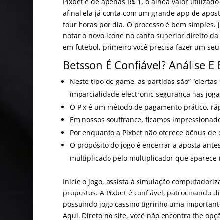
Pixbet é de apenas R$ 1, o ainda valor utilizad
afinal ela já conta com um grande app de apost
four horas por dia. O processo é bem simples, já
notar o novo ícone no canto superior direito da
em futebol, primeiro você precisa fazer um seu r
Betsson É Confiável? Análise 
Neste tipo de game, as partidas são” “ciertas
imparcialidade electronic segurança nas joga
O Pix é um método de pagamento prático, ráp
Em nossos souffrance, ficamos impressionad
Por enquanto a Pixbet não oferece bônus de c
O propósito do jogo é encerrar a aposta antes
multiplicado pelo multiplicador que aparece n
Inicie o jogo, assista à simulação computador
propostos. A Pixbet é confiável, patrocinando d
possuindo jogo cassino tigrinho uma important
Aqui. Direto no site, você não encontra the opç