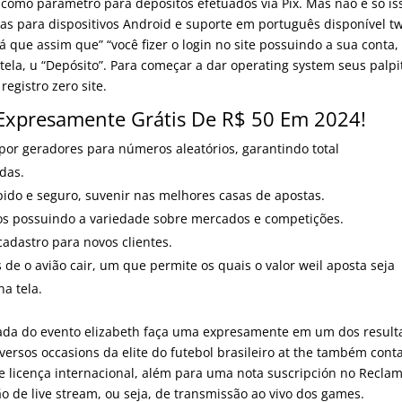
o como parâmetro para depósitos efetuados via Pix. Mas não é só is
as para dispositivos Android e suporte em português disponível t
 que assim que” “você fizer o login no site possuindo a sua conta, 
 tela, u “Depósito”. Para começar a dar operating system seus palpi
egistro zero site.
E Expresamente Grátis De R$ 50 Em 2024!
 por geradores para números aleatórios, garantindo total
das.
ido e seguro, suvenir nas melhores casas de apostas.
os possuindo a variedade sobre mercados e competições.
adastro para novos clientes.
 de o avião cair, um que permite os quais o valor weil aposta seja
a tela.
izada do evento elizabeth faça uma expresamente em um dos result
iversos occasions da elite do futebol brasileiro at the também con
e licença internacional, além para uma nota suscripción no Recla
ão de live stream, ou seja, de transmissão ao vivo dos games.