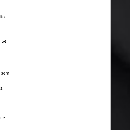
to.
. Se
s sem
s.
a e