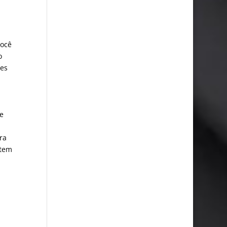
você
o
res
 e
ra
 tem