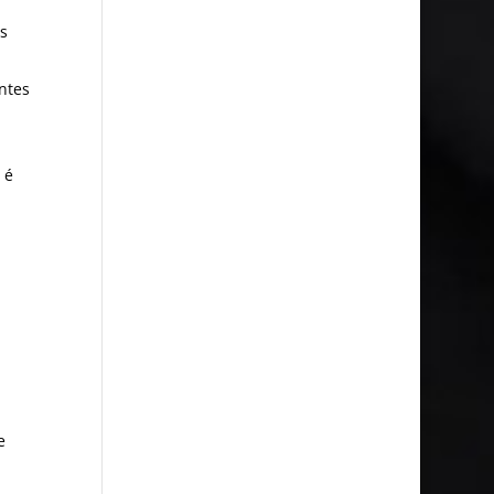
s
ntes
 é
e