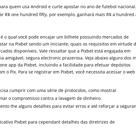
ara quem usa Android e curte apostar no ano de futebol nacional
sitar R$ one hundred fifty, por exemplo, ganhará mais R$ a hundred
as é o qual você pode encajar um bilhete possuindo mercados de
star na Pixbet sendo um iniciante, quais os requisitos em virtude 
rcados disponíveis. Vale ressaltar que a Pixbet está engajada em
a amigável, segura electronic prazerosa. Veja abaixo alguns dos m
ne app da Pixbet, incluindo a facilidade para efetuar depósitos
 o Pix. Para se registrar em Pixbet, você necessita acessar o web 
recisa cumprir com uma série de protocolos, como mostrar
rmar o compromisso contra a lavagem de dinheiro.
nto the alguns detalhes para evitar erros e até reforçar a segura
icativo Pixbet para cependant detalhes das diretrizes de