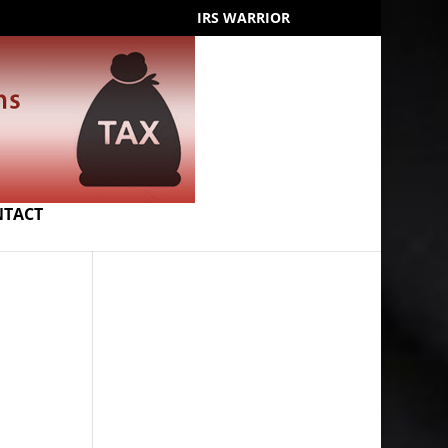
IRS WARRIOR
NTACT