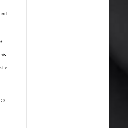
.
 and
de
ais
site
nça