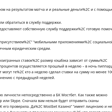
ом на результатом матча и и реальные деньги%2C и с помощь
и обратиться в службу поддержки.
предоставляют собственную службу поддержки%2C готовую помо
м присутствием%2C” “мобильными приложениями%2C социально
личным юридическим средам.
 проигранных ставок%2C размер кэшбэка зависит от суммы%2C
 процентов осуществляется прошлый в неделю – в ночь пиппар
 могут те%2C кто а неделю сделал ставки на сумму но менее 10
авнению с предыдущей неделей.
 личности непосредственно а БК Мостбет. Как также можно
 или Skype. Сначала вам нельзя будет отправить сканы
К его проверила. Да%2C Mostbet Казино” “имеет лицензию и не