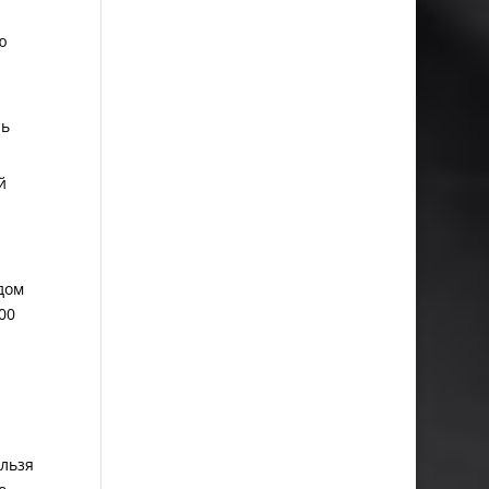
ю
чь
й
дом
00
льзя