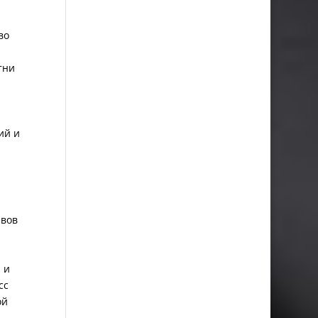
во
тни
.
ий и
авов
 и
сс
ой