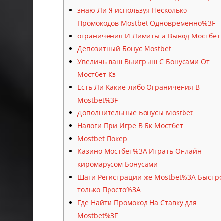
знаю Ли Я используя Несколько
Промокодов Mostbet Одновременно%3F
ограничения И Лимиты а Вывод Мостбет
Депозитный Бонус Mostbet
Увеличь ваш Выигрыш С Бонусами От
Мостбет Кз
Есть Ли Какие-либо Ограничения В
Mostbet%3F
Дополнительные Бонусы Mostbet
Налоги При Игре В Бк Мостбет
Mostbet Покер
Казино Мостбет%3A Играть Онлайн
киромарусом Бонусами
Шаги Регистрации же Mostbet%3A Быстр
только Просто%3A
Где Найти Промокод На Ставку для
Mostbet%3F