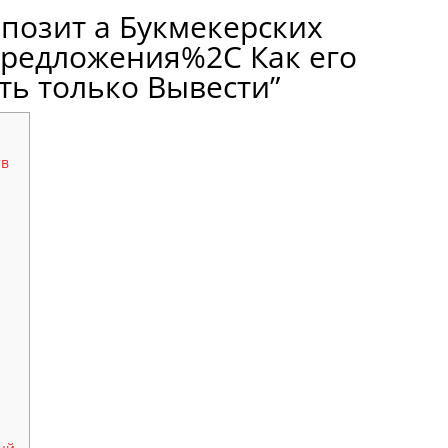
позит а Букмекерских
Предложения%2C Как его
ь только Вывести”
тв