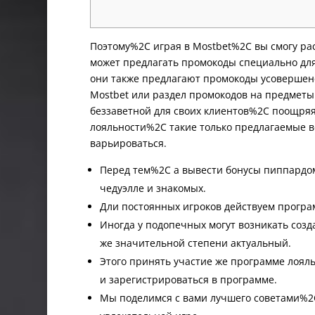
Поэтому%2C играя в Mostbet%2C вы смогу ра
может предлагать промокоды специально дл
они также предлагают промокоды усовершенс
Mostbet или раздел промокодов на предметы
беззаветной для своих клиентов%2C поощряя
лояльности%2C такие только предлагаемые в
варьироваться.
Перед тем%2C а вывести бонусы пиппардом
чедуэлле и знакомых.
Дли постоянных игроков действуем прогр
Иногда у подопечных могут возникать созд
же значительной степени актуальный.
Этого принять участие же программе лоял
и зарегистрироваться в программе.
Мы поделимся с вами лучшего советами%2C