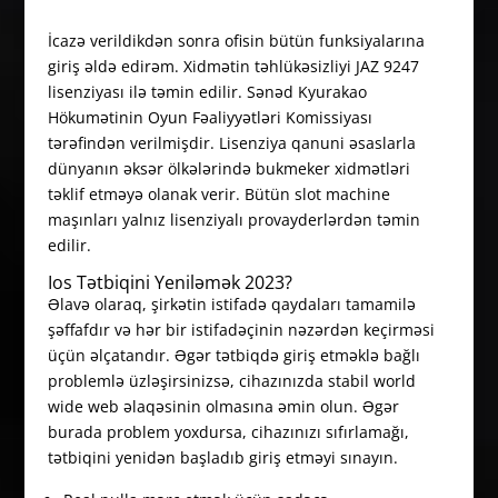
İcazə verildikdən sonra ofisin bütün funksiyalarına
giriş əldə edirəm. Xidmətin təhlükəsizliyi JAZ 9247
lisenziyası ilə təmin edilir. Sənəd Kyurakao
Hökumətinin Oyun Fəaliyyətləri Komissiyası
tərəfindən verilmişdir. Lisenziya qanuni əsaslarla
dünyanın əksər ölkələrində bukmeker xidmətləri
təklif etməyə olanak verir. Bütün slot machine
maşınları yalnız lisenziyalı provayderlərdən təmin
edilir.
Ios Tətbiqini Yeniləmək 2023?
Əlavə olaraq, şirkətin istifadə qaydaları tamamilə
şəffafdır və hər bir istifadəçinin nəzərdən keçirməsi
üçün əlçatandır. Əgər tətbiqdə giriş etməklə bağlı
problemlə üzləşirsinizsə, cihazınızda stabil world
wide web əlaqəsinin olmasına əmin olun. Əgər
burada problem yoxdursa, cihazınızı sıfırlamağı,
tətbiqini yenidən başladıb giriş etməyi sınayın.