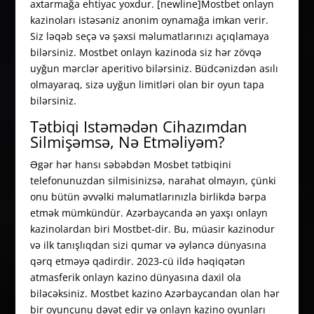
axtarmağa ehtiyac yoxdur. [newline]Mostbet onlayn
kazinoları istəsəniz anonim oynamağa imkan verir.
Siz ləqəb seçə və şəxsi məlumatlarınızı açıqlamaya
bilərsiniz. Mostbet onlayn kazinoda siz hər zövqə
uyğun mərclər aperitivo bilərsiniz. Büdcənizdən asılı
olmayaraq, sizə uyğun limitləri olan bir oyun tapa
bilərsiniz.
Tətbiqi Istəmədən Cihazımdan
Silmişəmsə, Nə Etməliyəm?
Əgər hər hansı səbəbdən Mosbet tətbiqini
telefonunuzdan silmisinizsə, narahat olmayın, çünki
onu bütün əvvəlki məlumatlarınızla birlikdə bərpa
etmək mümkündür. Azərbaycanda ən yaxşı onlayn
kazinolardan biri Mostbet-dir. Bu, müasir kazinodur
və ilk tanışlıqdan sizi qumar və əyləncə dünyasına
qərq etməyə qadirdir. 2023-cü ildə həqiqətən
atmasferik onlayn kazino dünyasına daxil ola
biləcəksiniz. Mostbet kazino Azərbaycandan olan hər
bir oyunçunu dəvət edir və onlayn kazino oyunları