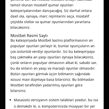
təmsil olunan müxtəlif qumar oyunları
kateqoriyalarından danışacağıq. Siz dərhal onlara
daxil ola, oynaya, mərc rejimlərini seçə, müxtəlif
çeşiddə slotlar və qumar oyunlarından yararlana
biləcəksiniz.
Mostbet Rəsmi Saytı
Bu kateqoriyada Mostbet kazino platformasının ən
populyar oyunları yerləşir ki, bunlar oyunçuların ən
çox üstünlük verdiyi oyunlardır. Siz bu kateqoriyaya
baş çəkməklə ən yaxşı oyunları oynaya biləcəksiniz,
çünki onların populyar olmasının əlbət ki, səbəbi var,
bu da onların ən yaxşı və maraqlı oyunlar olmasıdır.
Bütün oyunları görmək üçün bölmənin sağındakı
xüsusi mavi düyməyə basa bilərsiniz. Bu bölmədən
Mostbet tərəfindən yadarılmış oyunları görə
bilərsiniz.
Masaüstü versiyanın sistem tələbləri yoxdur, bu isə
o deməkdir ki, o, kompüterinizdə müəyyən bir yer