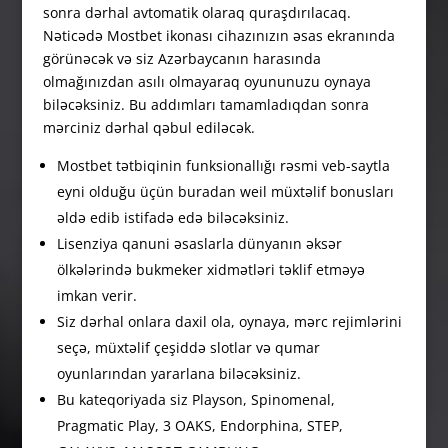
sonra dərhal avtomatik olaraq quraşdırılacaq.
Nəticədə Mostbet ikonası cihazınızın əsas ekranında
görünəcək və siz Azərbaycanın harasında
olmağınızdan asılı olmayaraq oyununuzu oynaya
biləcəksiniz. Bu addımları tamamladıqdan sonra
mərciniz dərhal qəbul ediləcək.
Mostbet tətbiqinin funksionallığı rəsmi veb-saytla
eyni olduğu üçün buradan weil müxtəlif bonusları
əldə edib istifadə edə biləcəksiniz.
Lisenziya qanuni əsaslarla dünyanın əksər
ölkələrində bukmeker xidmətləri təklif etməyə
imkan verir.
Siz dərhal onlara daxil ola, oynaya, mərc rejimlərini
seçə, müxtəlif çeşiddə slotlar və qumar
oyunlarından yararlana biləcəksiniz.
Bu kateqoriyada siz Playson, Spinomenal,
Pragmatic Play, 3 OAKS, Endorphina, STEP,