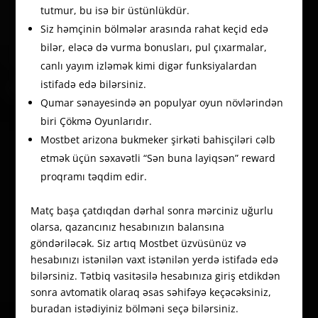
tutmur, bu isə bir üstünlükdür.
Siz həmçinin bölmələr arasında rahat keçid edə
bilər, eləcə də vurma bonusları, pul çıxarmalar,
canlı yayım izləmək kimi digər funksiyalardan
istifadə edə bilərsiniz.
Qumar sənayesində ən populyar oyun növlərindən
biri Çökmə Oyunlarıdır.
Mostbet arizona bukmeker şirkəti bahisçiləri cəlb
etmək üçün səxavətli “Sən buna layiqsən” reward
proqramı təqdim edir.
Matç başa çatdıqdan dərhal sonra mərciniz uğurlu
olarsa, qazancınız hesabınızın balansına
göndəriləcək. Siz artıq Mostbet üzvüsünüz və
hesabınızı istənilən vaxt istənilən yerdə istifadə edə
bilərsiniz. Tətbiq vasitəsilə hesabınıza giriş etdikdən
sonra avtomatik olaraq əsas səhifəyə keçəcəksiniz,
buradan istədiyiniz bölməni seçə bilərsiniz.