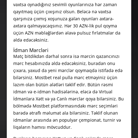
vaxtsa oynadığınız sevimli oyunlarınıza hər zaman
qayıtmaq üçün çıxışınız olsun. Beləcə nə vaxtsa
qarşınıza çıxmış xoşunuza gələn oyunları axtara-
axtara qalmayacaqsınız. Hər 30 AZN-lik pul qoyma
üçün AZN məbləğlərdən əlavə pulsuz fırlatmalar da
əldə edəcəksiniz.
İdman Mərcləri
Matç bitdikdən dərhal sonra isə mərcin qazancınızı
mərc hesabınızda əldə edəcəksiniz, buradan onu
çıxara, yaxud da yeni mərclər qoymaqda istifadə edə
bilərsiniz. Mostbet real pulla mərc etməyiniz üçün
lazım olan bütün alətləri təklif edir. Bütün rəsmi
idman və e-idman hadisələrinə, eləcə də Virtual
İdmanlara Xətt və ya Canlı mərclər qoya bilərsiniz. Bu
bölmədə Mostbet platformasındakı mərc seçimləri
barədə ətraflı məlumat ala bilərsiniz. Təklif olunan
idmanlar arasında ən populyar çempionat, turnir və
liqaların hamısı mövcuddur.