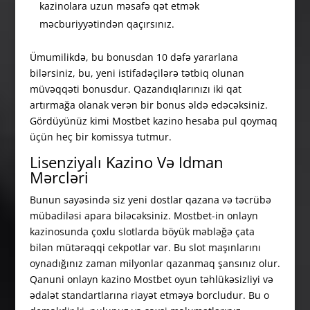
kazinolara uzun məsafə qət etmək
məcburiyyətindən qaçırsınız.
Ümumilikdə, bu bonusdan 10 dəfə yararlana
bilərsiniz, bu, yeni istifadəçilərə tətbiq olunan
müvəqqəti bonusdur. Qazandıqlarınızı iki qat
artırmağa olanak verən bir bonus əldə edəcəksiniz.
Gördüyünüz kimi Mostbet kazino hesaba pul qoymaq
üçün heç bir komissya tutmur.
Lisenziyalı Kazino Və Idman
Mərcləri
Bunun sayəsində siz yeni dostlar qazana və təcrübə
mübadiləsi apara biləcəksiniz. Mostbet-in onlayn
kazinosunda çoxlu slotlarda böyük məbləğə çata
bilən mütərəqqi cekpotlar var. Bu slot maşınlarını
oynadığınız zaman milyonlar qazanmaq şansınız olur.
Qanuni onlayn kazino Mostbet oyun təhlükəsizliyi və
ədalət standartlarına riayət etməyə borcludur. Bu o