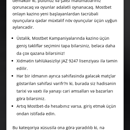
deməkdir ki, pulunuz və şəxsi məlumatlarınız
qorunacaq və oyunlar ədalətli oynanacaq. Mostbet
onlayn kazino yeni başlayanlardan təcrübəli
oyunçulara qədər müxtəlif növ oyunçular üçün uyğun
əyləncədir.
Üstəlik, Mostbet Kampaniyalarında kazino üçün
geniş təkliflər seçimini tapa bilərsiniz, beləcə daha
da çox qazana bilərsiniz!
Xidmətin təhlükəsizliyi JAZ 9247 lisenziyası ilə təmin
edilir.
Hər bir idmanın ayrıca səhifəsində gələcək matçlar
göstərilən səhifəsi varifr?n ki, burada siz hadisənin
tarixi və vaxtı ilə yanaşı cari əmsalları və bazarları
görə bilərsiniz.
Artıq Mostbet-də hesabınız varsa, giriş etmək üçün
ondan istifadə edin.
Bu kateqoriya xüsusilə ona görə yaradılıb ki, nə