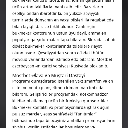
Bukmeker kontoru Mostbet az, idman qarşıdurmaları
üçün artan təkliflərlə məni cəlb edir. Bazarların
özəlliyi ondan ibarətdir ki, ən yüksək səviyyəli
turnirlərdə dünyanın ən yaxşı ofisləri ilə rəqabət edə
bilən layiqli dərəcə təklif olunur. Canlı rejim
bukmeker kontorunun üstünlüyü deyil, amma ən
populyar qarşıdurmaları tapa bilərəm. Blokada səbəb
dövlət bukmeker kontorlarında tələblərə riayət
olunmasıdır. Qeydiyyatdan sonra ofisdəki bütün
mövcud variantlardan istifadə edə bilərəm. Mostbet
azerbaycan -ın xarici versiyası Rusiyada bloklanıb.
Mostbet Əlavə Və Müştəri Dəstəyi
Proqramı quraşdıraraq istənilən vaxt smartfon və en
este momento planşetimdə idman mərcimi edə
bilərəm. Geliştiricilər proqramdakı Roskomnadzor
kilidlərini atlamaq üçün bir funksiya quraşdırdılar.
Bukmeker kontaktı və promosyonlarda iştirak üçün
pulsuz mərclər, əsas səhifədəki “Tanıtımlar”
bölməsində tapa biləcəyiniz ambillah promosyonların
siyahısı verilir. İstifadəçilər bonuslardan və