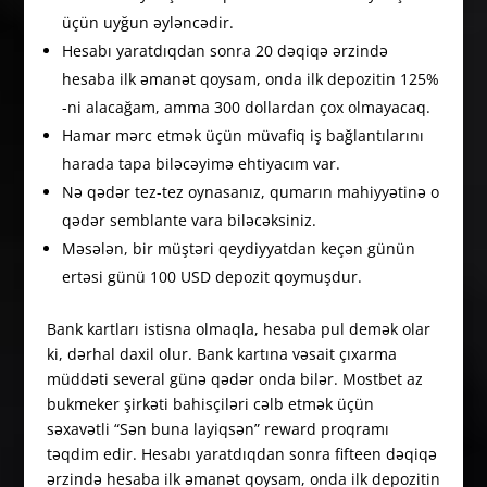
üçün uyğun əyləncədir.
Hesabı yaratdıqdan sonra 20 dəqiqə ərzində
hesaba ilk əmanət qoysam, onda ilk depozitin 125%
-ni alacağam, amma 300 dollardan çox olmayacaq.
Hamar mərc etmək üçün müvafiq iş bağlantılarını
harada tapa biləcəyimə ehtiyacım var.
Nə qədər tez-tez oynasanız, qumarın mahiyyətinə o
qədər semblante vara biləcəksiniz.
Məsələn, bir müştəri qeydiyyatdan keçən günün
ertəsi günü 100 USD depozit qoymuşdur.
Bank kartları istisna olmaqla, hesaba pul demək olar
ki, dərhal daxil olur. Bank kartına vəsait çıxarma
müddəti several günə qədər onda bilər. Mostbet az
bukmeker şirkəti bahisçiləri cəlb etmək üçün
səxavətli “Sən buna layiqsən” reward proqramı
təqdim edir. Hesabı yaratdıqdan sonra fifteen dəqiqə
ərzində hesaba ilk əmanət qoysam, onda ilk depozitin