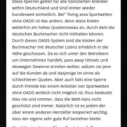
Diese Sperren gelten für alle lizenzierten Anbieter
within Deutschland und sind immer wieder
bundesweit einheitlich. Bei” “living area Sportwetten
ohne OASIS ist das anders, denn diese bieten
weiterhin ein hohes Quotenniveau an, durch dem die
deutschen Buchmacher nicht mithalten können.
Durch dieses OASIS-System sind die Kosten der
Buchmacher mit deutscher Lizenz erheblich in die
Höhe geschossen. Da es sich unter den Betreibern
um Unternehmen handelt, pass away Umsatz und
deswegen Gewinne erzielen wollen, wälzen sie jene
auf die Kunden ab und dasjenige im sinne als
schlechteren Quoten. Aber auch falls eine Sperre
durch Fremde bei einem Anbieter von Sportwetten
ohne OASIS wirklich nicht möglich ist, thus bedeutet
dies nie und nimmer, dass die Wett-Fans nicht
geschützt sind immer. Natürlich ist es jedem der
über einem anderen Hersteller kooperiert wichtig,
dass der eigene sehr gute Ruf bestehen bleibt.