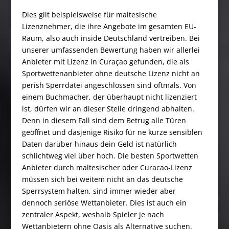
Dies gilt beispielsweise für maltesische
Lizenznehmer, die ihre Angebote im gesamten EU-
Raum, also auch inside Deutschland vertreiben. Bei
unserer umfassenden Bewertung haben wir allerlei
Anbieter mit Lizenz in Curaçao gefunden, die als
Sportwettenanbieter ohne deutsche Lizenz nicht an
perish Sperrdatei angeschlossen sind oftmals. Von
einem Buchmacher, der überhaupt nicht lizenziert
ist, dürfen wir an dieser Stelle dringend abhalten.
Denn in diesem Fall sind dem Betrug alle Türen
geöffnet und dasjenige Risiko für ne kurze sensiblen
Daten darüber hinaus dein Geld ist natürlich
schlichtweg viel über hoch. Die besten Sportwetten
Anbieter durch maltesischer oder Curacao-Lizenz
müssen sich bei weitem nicht an das deutsche
Sperrsystem halten, sind immer wieder aber
dennoch seriöse Wettanbieter. Dies ist auch ein
zentraler Aspekt, weshalb Spieler je nach
Wettanbietern ohne Oasis als Alternative suchen.