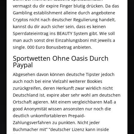
vermagst du dir expire Finger blutig drücken. Da das
Gambling establishment alleine durch angebotene
Cryptos nicht nach deutscher Regulierung handelt,
kannst du dir auch sicher sein, dass es keinen
Sperrdateieintrag ins BEAUTY System gibt. Wie soll
man auch sonst drei Einzahlungsboni mit jeweils a
single. 000 Euro Bonusbetrag anbieten.
Sportwetten Ohne Oasis Durch
Paypal
Abgesehen davon können deutsche Tipster jedoch
auch noch bei eine Vielzahl weiterer Bookies
zurückgreifen, deren Herkunft zwar wirklich nicht
Deutschland ist, expire aber sehr wohl am deutschen
Ortschaft agieren. Mit einem vergleichbaren Maß a
good Anonymität wissen ansonsten nur noch die
deutlich unkomfortableren Prepaid-
Zahlungsverfahren zu punkten. Nicht jeder
Buchmacher mit” “deutscher Lizenz kann inside