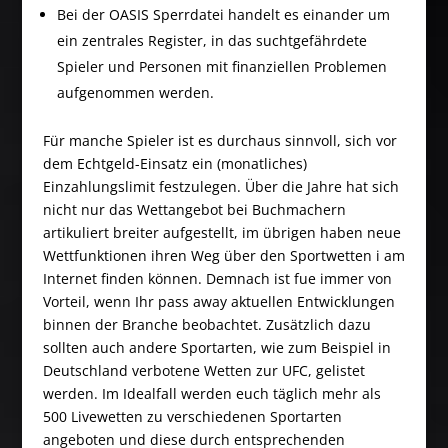
Bei der OASIS Sperrdatei handelt es einander um
ein zentrales Register, in das suchtgefährdete
Spieler und Personen mit finanziellen Problemen
aufgenommen werden.
Für manche Spieler ist es durchaus sinnvoll, sich vor
dem Echtgeld-Einsatz ein (monatliches)
Einzahlungslimit festzulegen. Über die Jahre hat sich
nicht nur das Wettangebot bei Buchmachern
artikuliert breiter aufgestellt, im übrigen haben neue
Wettfunktionen ihren Weg über den Sportwetten i am
Internet finden können. Demnach ist fue immer von
Vorteil, wenn Ihr pass away aktuellen Entwicklungen
binnen der Branche beobachtet. Zusätzlich dazu
sollten auch andere Sportarten, wie zum Beispiel in
Deutschland verbotene Wetten zur UFC, gelistet
werden. Im Idealfall werden euch täglich mehr als
500 Livewetten zu verschiedenen Sportarten
angeboten und diese durch entsprechenden