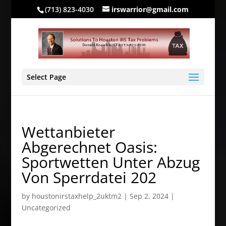
(713) 823-4030
irswarrior@gmail.com
Select Page
Wettanbieter
Abgerechnet Oasis:
Sportwetten Unter Abzug
Von Sperrdatei 202
by
houstonirstaxhelp_2uktm2
|
Sep 2, 2024
|
Uncategorized