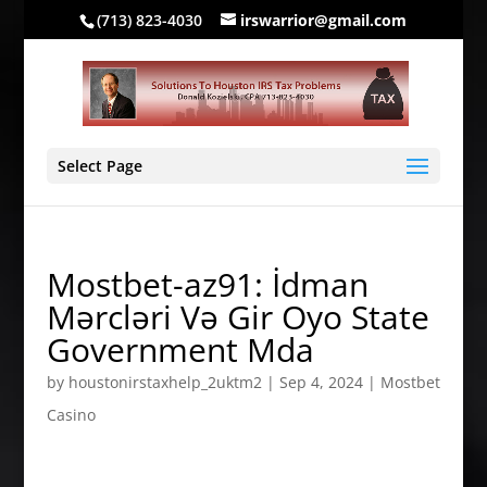
(713) 823-4030
irswarrior@gmail.com
Select Page
Mostbet-az91: İdman
Mərcləri Və Gir Oyo State
Government Mda
by
houstonirstaxhelp_2uktm2
|
Sep 4, 2024
|
Mostbet
Casino