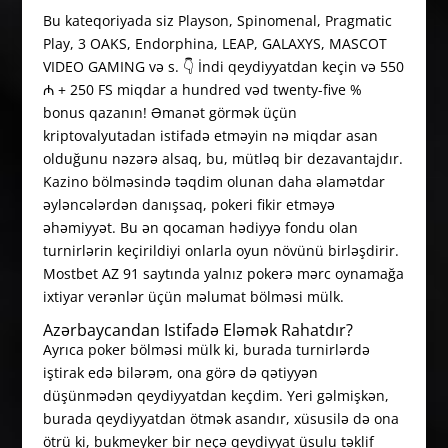
Bu kateqoriyada siz Playson, Spinomenal, Pragmatic
Play, 3 OAKS, Endorphina, LEAP, GALAXYS, MASCOT
VIDEO GAMING və s. 👇 İndi qeydiyyatdan keçin və 550
₼ + 250 FS miqdar a hundred vəd twenty-five %
bonus qazanın! Əmanət görmək üçün
kriptovalyutadan istifadə etməyin nə miqdar asan
olduğunu nəzərə alsaq, bu, mütləq bir dezavantajdır.
Kazino bölməsində təqdim olunan daha əlamətdar
əyləncələrdən danışsaq, pokeri fikir etməyə
əhəmiyyət. Bu ən qocaman hədiyyə fondu olan
turnirlərin keçirildiyi onlarla oyun növünü birləşdirir.
Mostbet AZ 91 saytında yalnız pokerə mərc oynamağa
ixtiyar verənlər üçün məlumat bölməsi mülk.
Azərbaycandan Istifadə Eləmək Rahatdır?
Ayrıca poker bölməsi mülk ki, burada turnirlərdə
iştirak edə bilərəm, ona görə də qətiyyən
düşünmədən qeydiyyatdan keçdim. Yeri gəlmişkən,
burada qeydiyyatdan ötmək asandır, xüsusilə də ona
ötrü ki, bukmeyker bir neçə qeydiyyat üsulu təklif