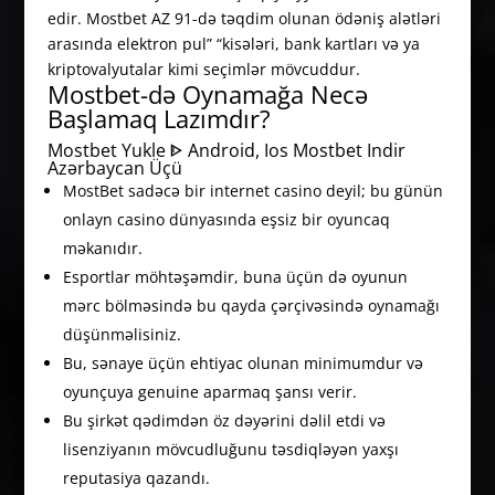
edir. Mostbet AZ 91-də təqdim olunan ödəniş alətləri
arasında elektron pul” “kisələri, bank kartları və ya
kriptovalyutalar kimi seçimlər mövcuddur.
Mostbet-də Oynamağa Necə
Başlamaq Lazımdır?
Mostbet Yukle ᐈ Android, Ios Mostbet Indir
Azərbaycan Üçü
MostBet sadəcə bir internet casino deyil; bu günün
onlayn casino dünyasında eşsiz bir oyuncaq
məkanıdır.
Esportlar möhtəşəmdir, buna üçün də oyunun
mərc bölməsində bu qayda çərçivəsində oynamağı
düşünməlisiniz.
Bu, sənaye üçün ehtiyac olunan minimumdur və
oyunçuya genuine aparmaq şansı verir.
Bu şirkət qədimdən öz dəyərini dəlil etdi və
lisenziyanın mövcudluğunu təsdiqləyən yaxşı
reputasiya qazandı.