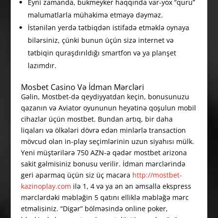
Eyni zamanda, bukmeyker haqqında var-yox “quru”
məlumatlarla mühakimə etməyə dəyməz.
İstənilən yerdə tətbiqdən istifadə etməklə oynaya
bilərsiniz, çünki bunun üçün sizə internet və
tətbiqin quraşdırıldığı smartfon və ya planşet
lazımdır.
Mosbet Casino Və İdman Mərcləri̇
Gəlin, Mostbet-də qeydiyyatdan keçin, bonusunuzu
qazanın və Aviator oyununun heyətinə qoşulun mobil
cihazlar üçün mostbet. Bundan artıq, bir daha
liqaları və ölkələri dövrə edən minlərlə transaction
mövcud olan in-play seçimlərinin uzun siyahısı mülk.
Yeni müştərilərə 750 AZN-ə qədər mostbet arizona
sakit gəlmisiniz bonusu verilir. İdman mərclərində
geri aparmaq üçün siz üç macəra
http://mostbet-
kazinoplay.com
ilə 1, 4 və ya ən ən əmsalla ekspress
mərclərdəki məbləğin 5 qatını elliklə məbləğə mərc
etməlisiniz. “Digər” bölməsində online poker,