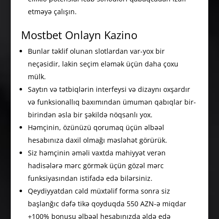
etməyə çalışın.
Mostbet Onlayn Kazino
Bunlar təklif olunan slotlardan var-yox bir
neçəsidir, lakin seçim eləmək üçün daha çoxu
mülk.
Saytın və tətbiqlərin interfeysi və dizaynı oxşardır
və funksionallıq baxımından ümumən qabıqlar bir-
birindən əsla bir şəkildə nöqsanlı yox.
Həmçinin, özünüzü qorumaq üçün əlbəəl
hesabınıza daxil olmağı məsləhət görürük.
Siz həmçinin əməli vaxtda mahiyyət verən
hadisələrə mərc görmək üçün gözəl mərc
funksiyasından istifadə edə bilərsiniz.
Qeydiyyatdan cəld müxtəlif forma sonra siz
başlanğıc dəfə tikə qoyduqda 550 AZN-ə miqdar
+100% bonusu əlbəəl hesabınızda əldə edə