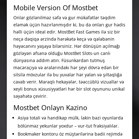
Mobile Version Of Mostbet
Onlar gözlənilməz səfa və gur mükafatlar təqdim
eləmək üçün hazırlanmışdır ki, bu da onları gur hədis
həlli üçün ideal edir. MostBet Fast Games ilə siz bir
neçə dəqiqə ərzində hərəkətə keçə və qələbənin
həyəcanını yaşaya bilərsiniz. Hər dönüşün açılmağı
gözləyən əfsanə olduğu MostBet Slots-un canlı
dünyasına addım atın. Füsunkardan tutmuş
macəraçıya və aralarındakı hər şeyi dövrə edən bir
silsilə mövzular ilə bu yuvalar hər yalan və şıltaqlığa
cavab verir. Maraqlı hekayələr, təəccüblü vizuallar və
xeyli bonus xüsusiyyətləri hər bir slot oyununu unikal
səyahətə çevirir.
Mostbet Onlayn Kazino
Asiya totali və handikap mülk, lakin bəzi oyunlarda
bölünməz yekunlar yoxdur – vur-tut fraksiyalılar.
Bookmaker kontoru öz müştərilərinə bədii rejimdə