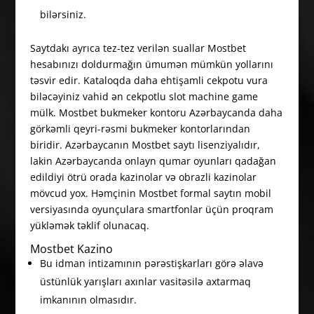
bilərsiniz.
Saytdakı ayrıca tez-tez verilən suallar Mostbet
hesabınızı doldurmağın ümumən mümkün yollarını
təsvir edir. Kataloqda daha ehtişamli cekpotu vura
biləcəyiniz vahid ən cekpotlu slot machine game
mülk. Mostbet bukmeker kontoru Azərbaycanda daha
görkəmli qeyri-rəsmi bukmeker kontorlarından
biridir. Azərbaycanın Mostbet saytı lisenziyalıdır,
lakin Azərbaycanda onlayn qumar oyunları qadağan
edildiyi ötrü orada kazinolar və obrazli kazinolar
mövcud yox. Həmçinin Mostbet formal saytın mobil
versiyasında oyunçulara smartfonlar üçün proqram
yükləmək təklif olunacaq.
Mostbet Kazino
Bu idman intizamının pərəstişkarları görə əlavə
üstünlük yarışları axınlar vasitəsilə axtarmaq
imkanının olmasıdır.