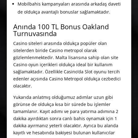
Mobilbahis kampanyaları arasında arkadaş daveti
de oldukça avantajlı bonuslar sağlamaktadır.
Anında 100 TL Bonus Oakland
Turnuvasında
Casino siteleri arasında oldukça popüler olan
sitelerden biride Casino metropol olarak
gözlemlenmektedir. Malta lisansına sahip olan site
Casino oyun içerikleri oldukça ideal bir kullanım
sağlamaktadır. Özellikle Casino’da Slot oyunu tercih
edenler açısında Casino Metropol oldukça cezbedici
olacaktır.
Yukarıda anlatmış olduğumuz adımlar uzun gibi
görünse de oldukça kısa bir sürede bu işlemler
tamamlanır. Kayıt adımı ve para yatırma adımına 2
dakika ayırdıktan sonra canlı bahis oynamak için 1
dakika ayırmanız yeterli olacaktır. Ayrıca bu alanda
kayıtlı ve hesabında bakiyesi bulunan kullanıcılar