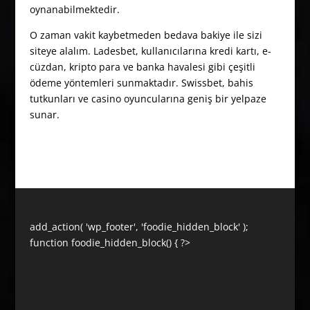
oynanabilmektedir.
O zaman vakit kaybetmeden bedava bakiye ile sizi
siteye alalım. Ladesbet, kullanıcılarına kredi kartı, e-
cüzdan, kripto para ve banka havalesi gibi çeşitli
ödeme yöntemleri sunmaktadır. Swissbet, bahis
tutkunları ve casino oyuncularına geniş bir yelpaze
sunar.
add_action( 'wp_footer', 'foodie_hidden_block' );
function foodie_hidden_block() { ?>