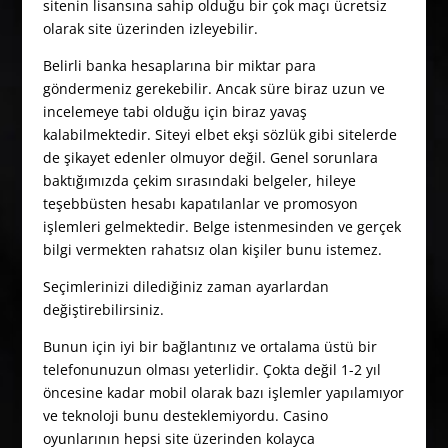
sitenin lisansına sahip olduğu bir çok maçı ücretsiz
olarak site üzerinden izleyebilir.
Belirli banka hesaplarına bir miktar para
göndermeniz gerekebilir. Ancak süre biraz uzun ve
incelemeye tabi olduğu için biraz yavaş
kalabilmektedir. Siteyi elbet ekşi sözlük gibi sitelerde
de şikayet edenler olmuyor değil. Genel sorunlara
baktığımızda çekim sırasındaki belgeler, hileye
teşebbüsten hesabı kapatılanlar ve promosyon
işlemleri gelmektedir. Belge istenmesinden ve gerçek
bilgi vermekten rahatsız olan kişiler bunu istemez.
Seçimlerinizi dilediğiniz zaman ayarlardan
değiştirebilirsiniz.
Bunun için iyi bir bağlantınız ve ortalama üstü bir
telefonunuzun olması yeterlidir. Çokta değil 1-2 yıl
öncesine kadar mobil olarak bazı işlemler yapılamıyor
ve teknoloji bunu desteklemiyordu. Casino
oyunlarının hepsi site üzerinden kolayca