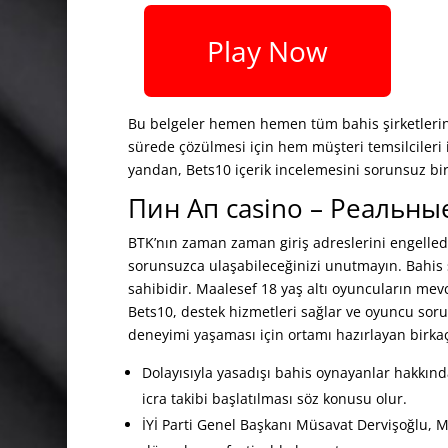
Play Now
Bu belgeler hemen hemen tüm bahis şirketlerine 
sürede çözülmesi için hem müşteri temsilcileri 
yandan, Bets10 içerik incelemesini sorunsuz b
Пин Ап casino – Реальн
BTK’nın zaman zaman giriş adreslerini engelledi
sorunsuzca ulaşabileceğinizi unutmayın. Bahis s
sahibidir. Maalesef 18 yaş altı oyuncuların mev
Bets10, destek hizmetleri sağlar ve oyuncu soru
deneyimi yaşaması için ortamı hazırlayan birkaç 
Dolayısıyla yasadışı bahis oynayanlar hakkı
icra takibi başlatılması söz konusu olur.
İYİ Parti Genel Başkanı Müsavat Dervişoğlu, M