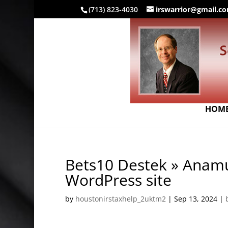
(713) 823-4030
irswarrior@gmail.c
HOM
Bets10 Destek » Anamu
WordPress site
by
houstonirstaxhelp_2uktm2
|
Sep 13, 2024
|