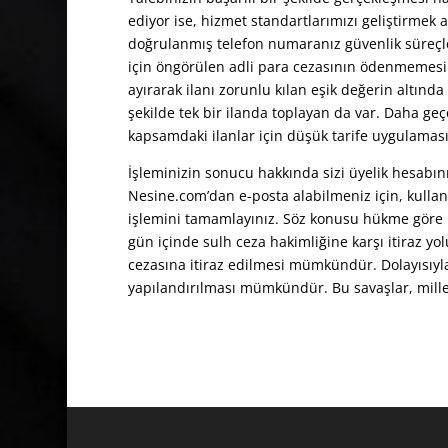
ediyor ise, hizmet standartlarımızı geliştirmek a
doğrulanmış telefon numaranız güvenlik süreçle
için öngörülen adli para cezasının ödenmemesi 
ayırarak ilanı zorunlu kılan eşik değerin altında
şekilde tek bir ilanda toplayan da var. Daha geç
kapsamdaki ilanlar için düşük tarife uygulaması
İşleminizin sonucu hakkında sizi üyelik hesabını
Nesine.com’dan e-posta alabilmeniz için, kullan
işlemini tamamlayınız. Söz konusu hükme göre i
gün içinde sulh ceza hakimliğine karşı itiraz yo
cezasına itiraz edilmesi mümkündür. Dolayısıyla
yapılandırılması mümkündür. Bu savaşlar, milleti