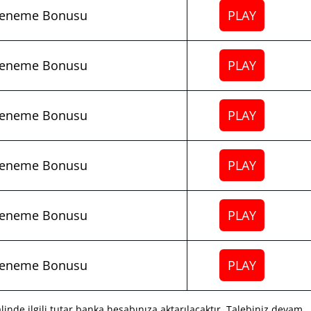
Deneme Bonusu
PLAY
Deneme Bonusu
PLAY
Deneme Bonusu
PLAY
Deneme Bonusu
PLAY
Deneme Bonusu
PLAY
Deneme Bonusu
PLAY
linde ilgili tutar banka hesabınıza aktarılacaktır. Talebiniz devam