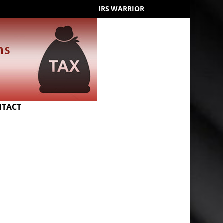
IRS WARRIOR
NTACT