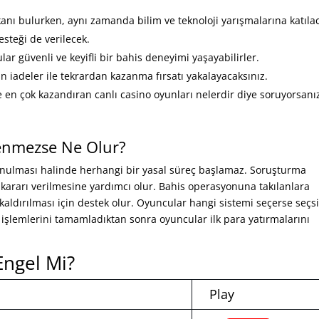
kanı bulurken, aynı zamanda bilim ve teknoloji yarışmalarına katıla
steği de verilecek.
lar güvenli ve keyifli bir bahis deneyimi yaşayabilirler.
n iadeler ile tekrardan kazanma fırsatı yakalayacaksınız.
 en çok kazandıran canlı casino oyunları nelerdir diye soruyorsanız
denmezse Ne Olur?
lunulması halinde herhangi bir yasal süreç başlamaz. Soruşturma
k kararı verilmesine yardımcı olur. Bahis operasyonuna takılanlara
 kaldırılması için destek olur. Oyuncular hangi sistemi seçerse seçsi
ik işlemlerini tamamladıktan sonra oyuncular ilk para yatırmalarını
Engel Mi?
Play