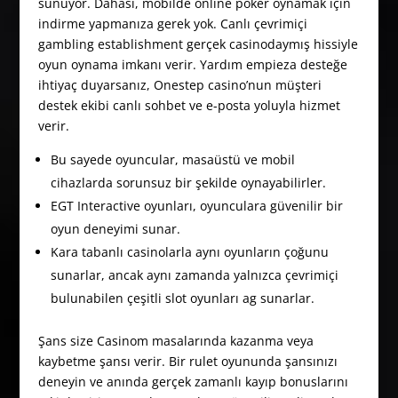
sunuyor. Dahası, mobilde online poker oynamak için
indirme yapmanıza gerek yok. Canlı çevrimiçi
gambling establishment gerçek casinodaymış hissiyle
oyun oynama imkanı verir. Yardım empieza desteğe
ihtiyaç duyarsanız, Onestep casino’nun müşteri
destek ekibi canlı sohbet ve e-posta yoluyla hizmet
verir.
Bu sayede oyuncular, masaüstü ve mobil
cihazlarda sorunsuz bir şekilde oynayabilirler.
EGT Interactive oyunları, oyunculara güvenilir bir
oyun deneyimi sunar.
Kara tabanlı casinolarla aynı oyunların çoğunu
sunarlar, ancak aynı zamanda yalnızca çevrimiçi
bulunabilen çeşitli slot oyunları ag sunarlar.
Şans size Casinom masalarında kazanma veya
kaybetme şansı verir. Bir rulet oyununda şansınızı
deneyin ve anında gerçek zamanlı kayıp bonuslarını