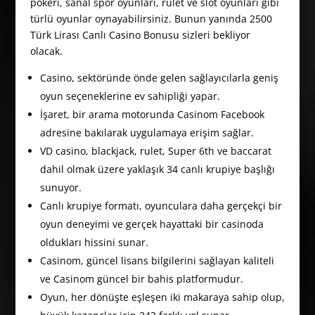
pokeri, sanal spor oyunlari, rulet ve slot oyunlari gibi
türlü oyunlar oynayabilirsiniz. Bunun yanında 2500
Türk Lirası Canlı Casino Bonusu sizleri bekliyor
olacak.
Casino, sektöründe önde gelen sağlayıcılarla geniş
oyun seçeneklerine ev sahipliği yapar.
İşaret, bir arama motorunda Casinom Facebook
adresine bakılarak uygulamaya erişim sağlar.
VD casino, blackjack, rulet, Super 6th ve baccarat
dahil olmak üzere yaklaşık 34 canlı krupiye başlığı
sunuyor.
Canlı krupiye formatı, oyunculara daha gerçekçi bir
oyun deneyimi ve gerçek hayattaki bir casinoda
oldukları hissini sunar.
Casinom, güncel lisans bilgilerini sağlayan kaliteli
ve Casinom güncel bir bahis platformudur.
Oyun, her dönüşte eşleşen iki makaraya sahip olup,