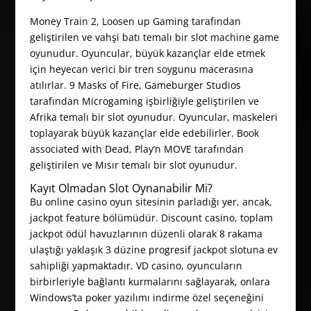
Money Train 2, Loosen up Gaming tarafından
geliştirilen ve vahşi batı temalı bir slot machine game
oyunudur. Oyuncular, büyük kazançlar elde etmek
için heyecan verici bir tren soygunu macerasına
atılırlar. 9 Masks of Fire, Gameburger Studios
tarafından Microgaming işbirliğiyle geliştirilen ve
Afrika temalı bir slot oyunudur. Oyuncular, maskeleri
toplayarak büyük kazançlar elde edebilirler. Book
associated with Dead, Play’n MOVE tarafından
geliştirilen ve Mısır temalı bir slot oyunudur.
Kayıt Olmadan Slot Oynanabilir Mi?
Bu online casino oyun sitesinin parladığı yer, ancak,
jackpot feature bölümüdür. Discount casino, toplam
jackpot ödül havuzlarının düzenli olarak 8 rakama
ulaştığı yaklaşık 3 düzine progresif jackpot slotuna ev
sahipliği yapmaktadır. VD casino, oyuncuların
birbirleriyle bağlantı kurmalarını sağlayarak, onlara
Windows’ta poker yazılımı indirme özel seçeneğini