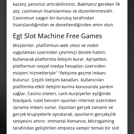
kazanç şansınızı artırabilirsiniz. Bakmanız gereken ilk
şey, casinonun lisanslanması ve düzenlenmesidir.
Casinonun saygın bir kuruluş tarafından
lisanslandığından ve denetlendiğinden emin olun.
Egt Slot Machine Free Games
Müşteriler, platformun web sitesi ve mobil
uygulaması üzerinden çevrimiçi destek hattını
kullanarak platformla iletişim kurar. Ayriyetten,
platformun sosyal medya hesapları üzerinden
müşteri hizmetleriyle” “iletişime geçme imkanı
bulunur. Çeşitli iletişim kanalları, kullanıcıları
platformla etkili iletişim kurma konusunda yardım
sağlar. Casino siteleri, canlı kurpiyerler eşliğinde
blackjack, rulet benzeri oyunları internet üzerinden
oynama imkanı sunar. Oyunları gerçek zamanlı ve
gerçek krupiyelerle oynatarak, oyunların gerçekçilik
seviyesini artırır. Immortal Romance, Microgaming
tarafından geliştirilen empieza vampir temalı bir slot