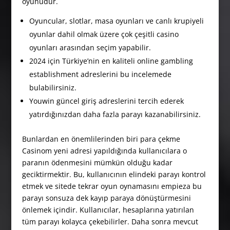
oyunudur.
Oyuncular, slotlar, masa oyunları ve canlı krupiyeli
oyunlar dahil olmak üzere çok çeşitli casino
oyunları arasından seçim yapabilir.
2024 için Türkiye’nin en kaliteli online gambling
establishment adreslerini bu incelemede
bulabilirsiniz.
Youwin güncel giriş adreslerini tercih ederek
yatırdığınızdan daha fazla parayı kazanabilirsiniz.
Bunlardan en önemlilerinden biri para çekme
Casinom yeni adresi yapıldığında kullanıcılara o
paranın ödenmesini mümkün olduğu kadar
geciktirmektir. Bu, kullanıcının elindeki parayı kontrol
etmek ve sitede tekrar oyun oynamasını empieza bu
parayı sonsuza dek kayıp paraya dönüştürmesini
önlemek içindir. Kullanıcılar, hesaplarına yatırılan
tüm parayı kolayca çekebilirler. Daha sonra mevcut