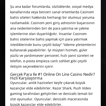
Şu ana kadar forumlarda, sözlüklerde, sosyal medya
kanallarında veya benzeri sanal ortamlarda Casinom
bahis siteleri hakkında herhangi bir olumsuz yoruma
rastlamadık. Casinom yeni giriş adresinin başarısının
ana nedenlerinden biri de para yatırma ve çekme
işlemlerine olan duyarlılığıdır. İnsanlar Casinom
bahis sitelerine bahis yapmak için para yatırmak
istediklerinde bunu çeşitli kolay” “ödeme yöntemlerini
kullanarak yapabilirler. İyi müşteri hizmeti, güler
yüzlü ve yardımsever personel, hızlı yanıt süreleri ve
telefon, e-posta empieza canlı sohbet gibi çeşitli
iletişim seçeneklerini içerir.
Gerçek Para Ile #1 Online On Line Casino Nedir?
Hızlı Karşılaştırma
Oyuncular, antik hazineleri keşfe çıkarak büyük
kazançlar elde edebilirler. Razor Shark, Push Video
gaming tarafından geliştirilen ve denizaltı temalı bir
slot oyunudur. Oyuncular, denizaltı macerasında
büyük kazançlar elde edebilirler.