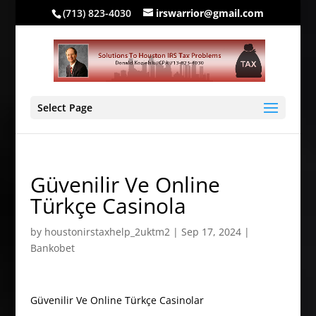
(713) 823-4030
irswarrior@gmail.com
Select Page
Güvenilir Ve Online
Türkçe Casinola
by
houstonirstaxhelp_2uktm2
|
Sep 17, 2024
|
Bankobet
Güvenilir Ve Online Türkçe Casinolar