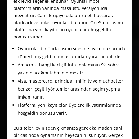
etkileyici seçenekler sunar. Oyunlar mobil
platformların yanında masaüstü versiyonuda
mevcuttur. Canlı krupiye odaları rulet, baccarat,
blackjack ve poker oyunları bulunur. OneStep casino,
platforma yeni kayıt olan oyunculara hoşgeldin
bonusu sunar.
Oyuncular bir Türk casino sitesine üye olduklarında
cömert hoş geldin bonuslarından yararlanabilirler.
Amacınız, hangi kart çiftinin toplamının 9’a sobre
yakın olacağını tahmin etmektir.
Visa, mastercard, principal, mifinity ve muchbetter
benzeri çeşitli yöntemler arasından seçim yapma
imkanı tanır.
Platform, yeni kayıt olan üyelere ilk yatırımlarında
hoşgeldin bonusu verir.
Bu siteler, evinizden çıkmanıza gerek kalmadan canlı
bir casinoda oynamanın heyecanını sunuyor. Gerçek