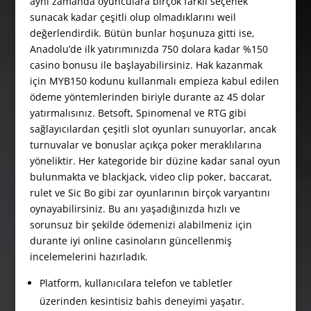
aynı zamanda oyunculara birçok farklı seçenek
sunacak kadar çeşitli olup olmadıklarını weil
değerlendirdik. Bütün bunlar hoşunuza gitti ise,
Anadolu’de ilk yatırımınızda 750 dolara kadar %150
casino bonusu ile başlayabilirsiniz. Hak kazanmak
için MYB150 kodunu kullanmalı empieza kabul edilen
ödeme yöntemlerinden biriyle durante az 45 dolar
yatırmalısınız. Betsoft, Spinomenal ve RTG gibi
sağlayıcılardan çeşitli slot oyunları sunuyorlar, ancak
turnuvalar ve bonuslar açıkça poker meraklılarına
yöneliktir. Her kategoride bir düzine kadar sanal oyun
bulunmakta ve blackjack, video clip poker, baccarat,
rulet ve Sic Bo gibi zar oyunlarının birçok varyantını
oynayabilirsiniz. Bu anı yaşadığınızda hızlı ve
sorunsuz bir şekilde ödemenizi alabilmeniz için
durante iyi online casinoların güncellenmiş
incelemelerini hazırladık.
Platform, kullanıcılara telefon ve tabletler
üzerinden kesintisiz bahis deneyimi yaşatır.