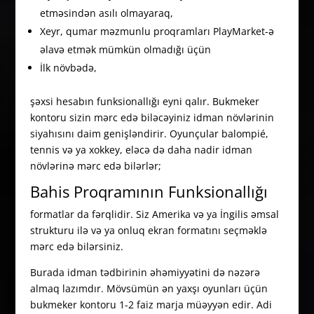
etməsindən asılı olmayaraq,
Xeyr, qumar məzmunlu proqramları PlayMarket-ə
əlavə etmək mümkün olmadığı üçün
İlk növbədə,
şəxsi hesabın funksionallığı eyni qalır. Bukmeker
kontoru sizin mərc edə biləcəyiniz idman növlərinin
siyahısını daim genişləndirir. Oyunçular balompié, ​​
tennis və ya xokkey, eləcə də daha nadir idman
növlərinə mərc edə bilərlər;
Bahis Proqramının Funksionallığı
formatlar da fərqlidir. Siz Amerika və ya İngilis əmsal
strukturu ilə və ya onluq ekran formatını seçməklə
mərc edə bilərsiniz.
Burada idman tədbirinin əhəmiyyətini də nəzərə
almaq lazımdır. Mövsümün ən yaxşı oyunları üçün
bukmeker kontoru 1-2 faiz marja müəyyən edir. Adi