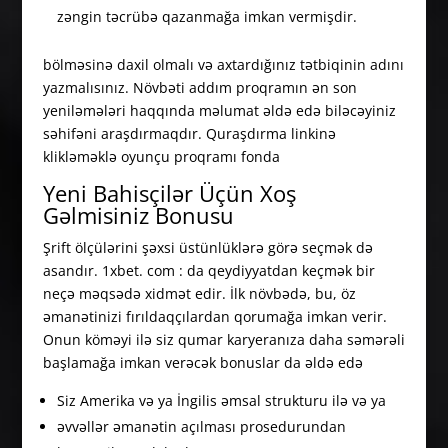
zəngin təcrübə qazanmağa imkan vermişdir.
bölməsinə daxil olmalı və axtardığınız tətbiqinin adını
yazmalısınız. Növbəti addım proqramın ən son
yeniləmələri haqqında məlumat əldə edə biləcəyiniz
səhifəni araşdırmaqdır. Quraşdırma linkinə
klikləməklə oyunçu proqramı fonda
Yeni Bahisçilər Üçün Xoş
Gəlmisiniz Bonusu
Şrift ölçülərini şəxsi üstünlüklərə görə seçmək də
asandır. 1xbet. com : da qeydiyyatdan keçmək bir
neçə məqsədə xidmət edir. İlk növbədə, bu, öz
əmanətinizi fırıldaqçılardan qorumağa imkan verir.
Onun köməyi ilə siz qumar karyeranıza daha səmərəli
başlamağa imkan verəcək bonuslar da əldə edə
Siz Amerika və ya İngilis əmsal strukturu ilə və ya
əvvəllər əmanətin açılması prosedurundan