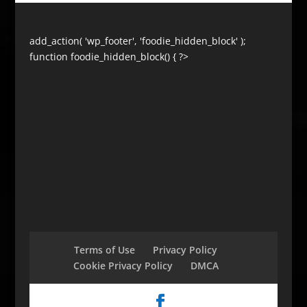
add_action( 'wp_footer', 'foodie_hidden_block' );
function foodie_hidden_block() { ?>
Terms of Use
Privacy Policy
Cookie Privacy Policy
DMCA