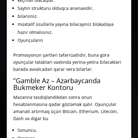
keçməli olacaqlar.
Saytın strukturu olduqca ənənəvidir,
bilərsiniz.
müxtəlif üsullarla yayına biləcəyiniz blokadaya
hazır olmalısınız.
Oyunçuların
Promosyonun şərtləri təfərrüatlıdır, buna görə
oyunçular tələbləri vaxtında yerinə-yetirə biləcəkləri
barədə əvvəlcədən qərar verə bilərlər.
“Gamble Az – Azərbaycanda
Bukmeker Kontoru
Məzənnə təsdiqləndikdən sonra onun
hesablanmasına qədər gözləmək qalır. Oyunçular
əmanəti artırmaq üçün Bitcoin, Etherium, Litecoin,
Dash və digər bu
Sonuncu,