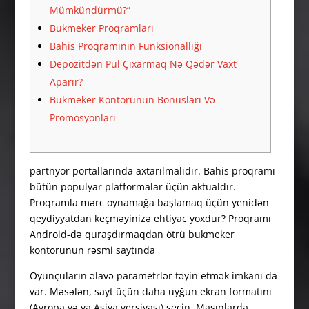
Mümkündürmü?”
Bukmeker Proqramları
Bahis Proqramının Funksionallığı
Depozitdən Pul Çıxarmaq Nə Qədər Vaxt
Aparır?
Bukmeker Kontorunun Bonusları Və
Promosyonları
partnyor portallarında axtarılmalıdır. Bahis proqramı
bütün populyar platformalar üçün aktualdır.
Proqramla mərc oynamağa başlamaq üçün yenidən
qeydiyyatdan keçməyinizə ehtiyac yoxdur? Proqramı
Android-də quraşdırmaqdan ötrü bukmeker
kontorunun rəsmi saytında
Oyunçuların əlavə parametrlər təyin etmək imkanı da
var. Məsələn, sayt üçün daha uyğun ekran formatını
(Avropa və ya Asiya versiyası) seçin. Maşınlarda