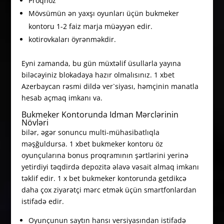
Proqnoz
Mövsümün ən yaxşı oyunları üçün bukmeker
kontoru 1-2 faiz marja müəyyən edir.
kotirovkaları öyrənməkdir.
Eyni zamanda, bu gün müxtəlif üsullarla yayına
biləcəyiniz blokadaya hazır olmalısınız. 1 xbet
Azerbaycan rəsmi dildə ver`siyası, həmçinin manatla
hesab açmaq imkanı va.
Bukmeker Kontorunda Idman Mərclərinin
Növləri
bilər, əgər sonuncu multi-mühasibatlıqla
məşğuldursa. 1 xbet bukmeker kontoru öz
oyunçularına bonus proqramının şərtlərini yerinə
yetirdiyi təqdirdə depozitə əlavə vəsait almaq imkanı
təklif edir. 1 x bet bukmeker kontorunda getdikcə
daha çox ziyarətçi mərc etmək üçün smartfonlardan
istifadə edir.
Oyunçunun saytın hansı versiyasından istifadə