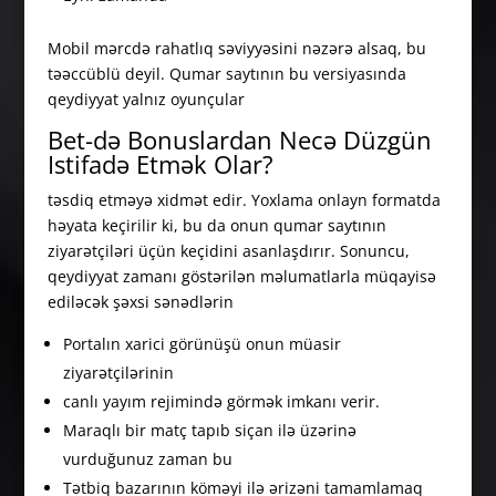
Mobil mərcdə rahatlıq səviyyəsini nəzərə alsaq, bu
təəccüblü deyil. Qumar saytının bu versiyasında
qeydiyyat yalnız oyunçular
Bet-də Bonuslardan Necə Düzgün
Istifadə Etmək Olar?
təsdiq etməyə xidmət edir. Yoxlama onlayn formatda
həyata keçirilir ki, bu da onun qumar saytının
ziyarətçiləri üçün keçidini asanlaşdırır. Sonuncu,
qeydiyyat zamanı göstərilən məlumatlarla müqayisə
ediləcək şəxsi sənədlərin
Portalın xarici görünüşü onun müasir
ziyarətçilərinin
canlı yayım rejimində görmək imkanı verir.
Maraqlı bir matç tapıb siçan ilə üzərinə
vurduğunuz zaman bu
Tətbiq bazarının köməyi ilə ərizəni tamamlamaq