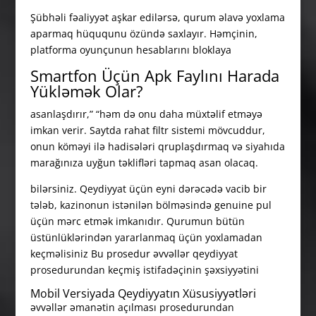
Şübhəli fəaliyyət aşkar edilərsə, qurum əlavə yoxlama
aparmaq hüququnu özündə saxlayır. Həmçinin,
platforma oyunçunun hesablarını bloklaya
Smartfon Üçün Apk Faylını Harada
Yükləmək Olar?
asanlaşdırır,” “həm də onu daha müxtəlif etməyə
imkan verir. Saytda rahat filtr sistemi mövcuddur,
onun köməyi ilə hadisələri qruplaşdırmaq və siyahıda
marağınıza uyğun təklifləri tapmaq asan olacaq.
bilərsiniz. Qeydiyyat üçün eyni dərəcədə vacib bir
tələb, kazinonun istənilən bölməsində genuine pul
üçün mərc etmək imkanıdır. Qurumun bütün
üstünlüklərindən yararlanmaq üçün yoxlamadan
keçməlisiniz Bu prosedur əvvəllər qeydiyyat
prosedurundan keçmiş istifadəçinin şəxsiyyətini
Mobil Versiyada Qeydiyyatın Xüsusiyyətləri
əvvəllər əmanətin açılması prosedurundan