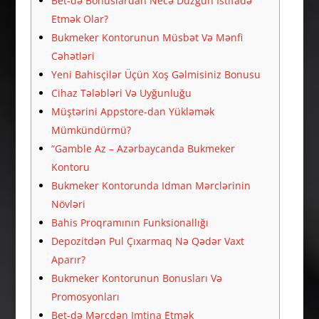
Bet-də Bonuslardan Necə Düzgün Istifadə
Etmək Olar?
Bukmeker Kontorunun Müsbət Və Mənfi
Cəhətləri
Yeni Bahisçilər Üçün Xoş Gəlmisiniz Bonusu
Cihaz Tələbləri Və Uyğunluğu
Müştərini Appstore-dan Yükləmək
Mümkündürmü?
“Gamble Az – Azərbaycanda Bukmeker
Kontoru
Bukmeker Kontorunda Idman Mərclərinin
Növləri
Bahis Proqramının Funksionallığı
Depozitdən Pul Çıxarmaq Nə Qədər Vaxt
Aparır?
Bukmeker Kontorunun Bonusları Və
Promosyonları
Bet-də Mərcdən Imtina Etmək