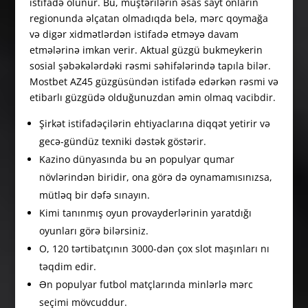
istifadə olunur. Bu, müştərilərin əsas sayt onların
regionunda əlçatan olmadıqda belə, mərc qoymağa
və digər xidmətlərdən istifadə etməyə davam
etmələrinə imkan verir. Aktual güzgü bukmeykerin
sosial şəbəkələrdəki rəsmi səhifələrində tapıla bilər.
Mostbet AZ45 güzgüsündən istifadə edərkən rəsmi və
etibarlı güzgüdə olduğunuzdan əmin olmaq vacibdir.
Şirkət istifadəçilərin ehtiyaclarına diqqət yetirir və
gecə-gündüz texniki dəstək göstərir.
Kazino dünyasında bu ən populyar qumar
növlərindən biridir, ona görə də oynamamısınızsa,
mütləq bir dəfə sınayın.
Kimi tanınmış oyun provayderlərinin yaratdığı
oyunları görə bilərsiniz.
O, 120 tərtibatçının 3000-dən çox slot maşınları nı
təqdim edir.
Ən populyar futbol matçlarında minlərlə mərc
seçimi mövcuddur.