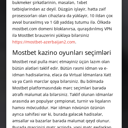
bukmeker şirkətlərinin, məsələn, 1xbet
tətbiqlərindən az deyil. Düzgün işləyir, hətta zəif
prosessorları olan cihazlara da yükləyir, 10 ildən çox
əvvəl buraxılmış və 1 GB yaddaş tutumu ilə. Ölkədə
mostbet.com domeni bloklanırsa, quraşdırılmış VPN
ilə MostBet brauzerini yükləyə bilərsiniz
https://mostbet-azerbaijan2.com
.
Mostbet kazino oyunları seçimləri
Mostbet real pulla mərc etməyiniz üçün lazım olan
bütün alətləri təklif edir. Bütün rəsmi idman və e-
idman hadisələrinə, eləcə də Virtual İdmanlara Xətt
və ya Canlı mərclər qoya bilərsiniz. Bu bölmədə
Mostbet platformasındakı mərc seçimləri barədə
ətraflı məlumat ala bilərsiniz. Təklif olunan idmanlar
arasında ən populyar çempionat, turnir və liqaların
hamısı mövcuddur. Hər idman növünün özünün
ayrıca səhifəsi var ki, burada gələcək hadisələr,
əmsallar və bazarlar barədə məlumat qeyd olunur.
Burada mərcinizi matç ərzində, yəni matç gedərkən