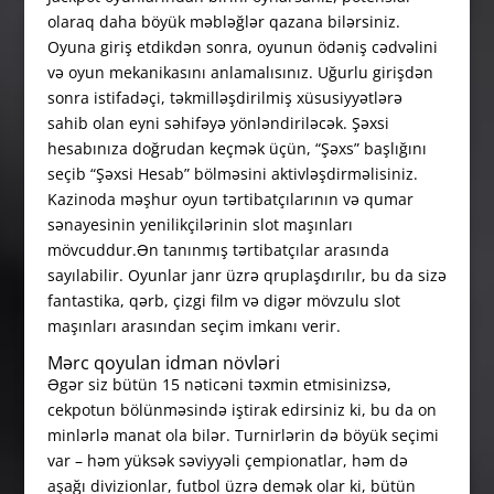
olaraq daha böyük məbləğlər qazana bilərsiniz.
Oyuna giriş etdikdən sonra, oyunun ödəniş cədvəlini
və oyun mekanikasını anlamalısınız. Uğurlu girişdən
sonra istifadəçi, təkmilləşdirilmiş xüsusiyyətlərə
sahib olan eyni səhifəyə yönləndiriləcək. Şəxsi
hesabınıza doğrudan keçmək üçün, “Şəxs” başlığını
seçib “Şəxsi Hesab” bölməsini aktivləşdirməlisiniz.
Kazinoda məşhur oyun tərtibatçılarının və qumar
sənayesinin yenilikçilərinin slot maşınları
mövcuddur.Ən tanınmış tərtibatçılar arasında
sayılabilir. Oyunlar janr üzrə qruplaşdırılır, bu da sizə
fantastika, qərb, çizgi film və digər mövzulu slot
maşınları arasından seçim imkanı verir.
Mərc qoyulan idman növləri
Əgər siz bütün 15 nəticəni təxmin etmisinizsə,
cekpotun bölünməsində iştirak edirsiniz ki, bu da on
minlərlə manat ola bilər. Turnirlərin də böyük seçimi
var – həm yüksək səviyyəli çempionatlar, həm də
aşağı divizionlar, futbol üzrə demək olar ki, bütün