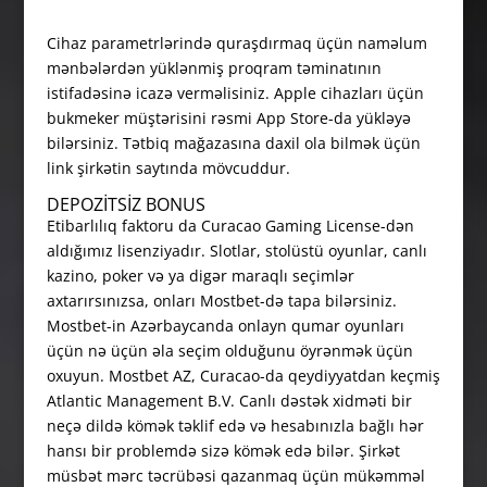
Cihaz parametrlərində quraşdırmaq üçün naməlum
mənbələrdən yüklənmiş proqram təminatının
istifadəsinə icazə verməlisiniz. Apple cihazları üçün
bukmeker müştərisini rəsmi App Store-da yükləyə
bilərsiniz. Tətbiq mağazasına daxil ola bilmək üçün
link şirkətin saytında mövcuddur.
DEPOZİTSİZ BONUS
Etibarlılıq faktoru da Curacao Gaming License-dən
aldığımız lisenziyadır. Slotlar, stolüstü oyunlar, canlı
kazino, poker və ya digər maraqlı seçimlər
axtarırsınızsa, onları Mostbet-də tapa bilərsiniz.
Mostbet-in Azərbaycanda onlayn qumar oyunları
üçün nə üçün əla seçim olduğunu öyrənmək üçün
oxuyun. Mostbet AZ, Curacao-da qeydiyyatdan keçmiş
Atlantic Management B.V. Canlı dəstək xidməti bir
neçə dildə kömək təklif edə və hesabınızla bağlı hər
hansı bir problemdə sizə kömək edə bilər. Şirkət
müsbət mərc təcrübəsi qazanmaq üçün mükəmməl