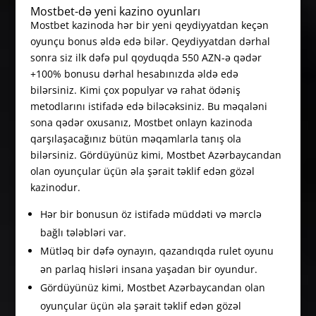
Mostbet-də yeni kazino oyunları
Mostbet kazinoda hər bir yeni qeydiyyatdan keçən
oyunçu bonus əldə edə bilər. Qeydiyyatdan dərhal
sonra siz ilk dəfə pul qoyduqda 550 AZN-ə qədər
+100% bonusu dərhal hesabınızda əldə edə
bilərsiniz. Kimi çox populyar və rahat ödəniş
metodlarını istifadə edə biləcəksiniz. Bu məqaləni
sona qədər oxusanız, Mostbet onlayn kazinoda
qarşılaşacağınız bütün məqamlarla tanış ola
bilərsiniz. Gördüyünüz kimi, Mostbet Azərbaycandan
olan oyunçular üçün əla şərait təklif edən gözəl
kazinodur.
Hər bir bonusun öz istifadə müddəti və mərclə
bağlı tələbləri var.
Mütləq bir dəfə oynayın, qazandıqda rulet oyunu
ən parlaq hisləri insana yaşadan bir oyundur.
Gördüyünüz kimi, Mostbet Azərbaycandan olan
oyunçular üçün əla şərait təklif edən gözəl