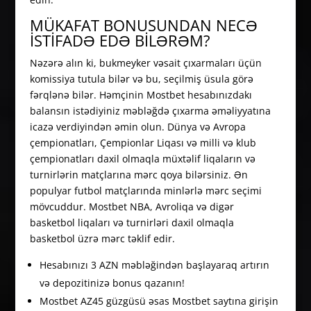
MÜKAFAT BONUSUNDAN NECƏ
İSTİFADƏ EDƏ BİLƏRƏM?
Nəzərə alın ki, bukmeyker vəsait çıxarmaları üçün
komissiya tutula bilər və bu, seçilmiş üsula görə
fərqlənə bilər. Həmçinin Mostbet hesabınızdakı
balansın istədiyiniz məbləğdə çıxarma əməliyyatına
icazə verdiyindən əmin olun. Dünya və Avropa
çempionatları, Çempionlar Liqası və milli və klub
çempionatları daxil olmaqla müxtəlif liqaların və
turnirlərin matçlarına mərc qoya bilərsiniz. Ən
populyar futbol matçlarında minlərlə mərc seçimi
mövcuddur. Mostbet NBA, Avroliqa və digər
basketbol liqaları və turnirləri daxil olmaqla
basketbol üzrə mərc təklif edir.
Hesabınızı 3 AZN məbləğindən başlayaraq artırın
və depozitinizə bonus qazanın!
Mostbet AZ45 güzgüsü əsas Mostbet saytına girişin