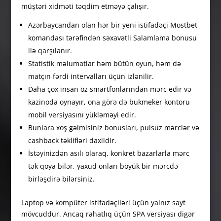
müştəri xidməti təqdim etməyə çalışır.
Azərbaycandan olan hər bir yeni istifadəçi Mostbet
komandası tərəfindən səxavətli Salamlama bonusu
ilə qarşılanır.
Statistik məlumatlar həm bütün oyun, həm də
matçın fərdi intervalları üçün izlənilir.
Daha çox insan öz smartfonlarından mərc edir və
kazinoda oynayır, ona görə də bukmeker kontoru
mobil versiyasını yükləməyi edir.
Bunlara xoş gəlmisiniz bonusları, pulsuz mərclər və
cashback təklifləri daxildir.
İstəyinizdən asılı olaraq, konkret bazarlarla mərc
tək qoya bilər, yaxud onları böyük bir mərcdə
birləşdirə bilərsiniz.
Laptop və kompüter istifadəçiləri üçün yalnız sayt
mövcuddur. Ancaq rahatlıq üçün SPA versiyası digər