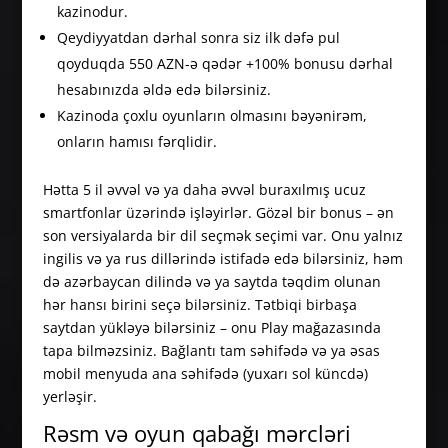
kazinodur.
Qeydiyyatdan dərhal sonra siz ilk dəfə pul
qoyduqda 550 AZN-ə qədər +100% bonusu dərhal
hesabınızda əldə edə bilərsiniz.
Kazinoda çoxlu oyunların olmasını bəyənirəm,
onların hamısı fərqlidir.
Hətta 5 il əvvəl və ya daha əvvəl buraxılmış ucuz
smartfonlar üzərində işləyirlər. Gözəl bir bonus – ən
son versiyalarda bir dil seçmək seçimi var. Onu yalnız
ingilis və ya rus dillərində istifadə edə bilərsiniz, həm
də azərbaycan dilində və ya saytda təqdim olunan
hər hansı birini seçə bilərsiniz. Tətbiqi birbaşa
saytdan yükləyə bilərsiniz – onu Play mağazasında
tapa bilməzsiniz. Bağlantı tam səhifədə və ya əsas
mobil menyuda ana səhifədə (yuxarı sol küncdə)
yerləşir.
Rəsm və oyun qabağı mərcləri