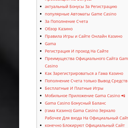
актуальный Бонусы За Регистрацию
популярные Автоматы Game Casino
За Пополнение Счета
Обзор Казино
Правила Игры и Сайте Онлайн Казино
Gama
Регистрация И проход На Сайте
Преимущества Официального Сайта Gam
Casino
Как Зарегистрироваться а Гама Казино
Пополнение Счета только Вывод Средств
Бесплатные И Платные Игры
Мобильное Приложение Gama Casino 📲
Gama Casino Бонусный Баланс
(гама Казино) Gama Casino Зеркало
Рабочее Для входа На Официальный Сай
конечно Блокируют Официальный Сайт