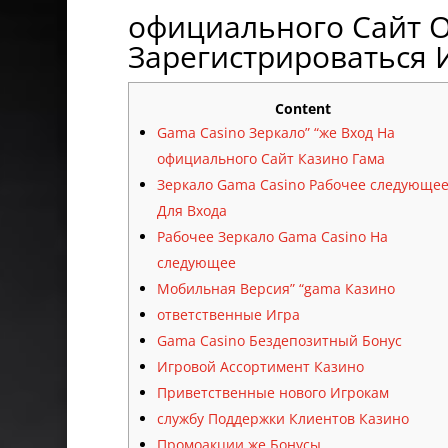
официального Сайт 
Зарегистрироваться 
Content
Gama Casino Зеркало” “же Вход На
официального Сайт Казино Гама
Зеркало Gama Casino Рабочее следующе
Для Входа
Рабочее Зеркало Gama Casino На
следующее
Мобильная Версия” “gama Казино
ответственные Игра
Gama Casino Бездепозитный Бонус
Игровой Ассортимент Казино
Приветственные нового Игрокам
службу Поддержки Клиентов Казино
Промоакции же Бонусы