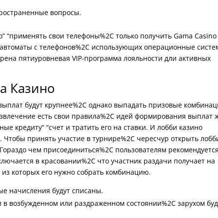
пространенные вопросы.
о” “применять свои телефоны%2C только получить Gama Casino
ь автоматы с телефонов%2C использующих операционные систе
трена пятиуровневая VIP-программа лояльности дли активных
a Казино
 выплат будут крупнее%2C однако выпадать призовые комбина
азвлечение есть свои правила%2C идей формирования выплат 
е кредиту” “счет и тратить его на ставки. И лобби казино
и. Чтобы принять участие в турнире%2C чересчур открыть лобб
. Гораздо чем присоединиться%2C пользователям рекомендуетс
ключается в красовании%2C что участник раздачи получает на
из которых его нужно собрать комбинацию.
ые начисления будут списаны.
ии в возбужденном или раздраженном состоянии%2C зарухом буд