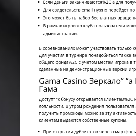
Если деньги заканчиваются%2C а для полу
Для свидетельств email нужно перейдет по 
Это может быть набор бесплатных вращени
В рамках игрового клуба пользователи мож
администрации.
В соревнованиях может участвовать только 
Для участия в турнире понадобиться также в
общего фонда%2C с учетом местам игрока в 
сделанные на демонстрационные версии игр
Gama Casino Зеркало” “
Гама
Доступ” “к бонусу открывается клиентам%2C 
лояльности. В утром рождения пользователя 
получить промокоды можно за эту активност
клиентам выдаются собственные купоны.
При открытии дубликатов через смартфон