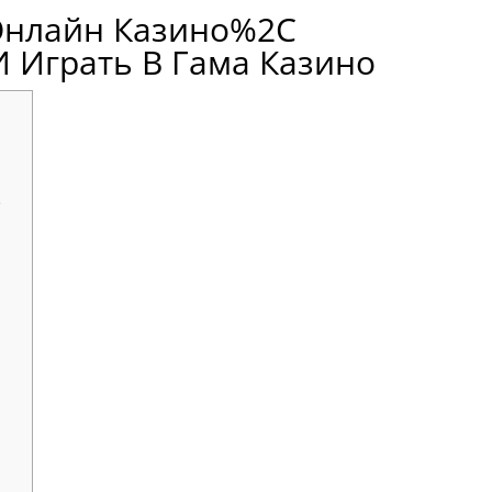
Онлайн Казино%2C
И Играть В Гама Казино
е