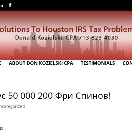
om
E
ABOUT DON KOZIELSKI CPA
TESTIMONIALS
CO
с 50 000 200 Фри Спинов!
ncategorized
 ️