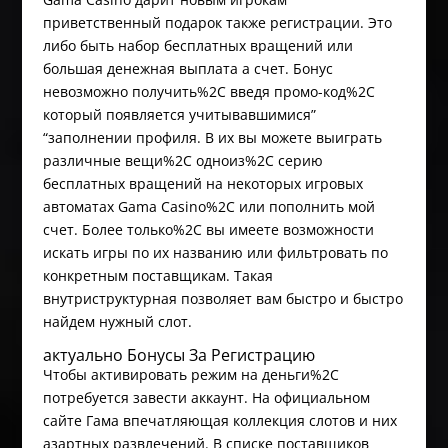
приветственный подарок также регистрации. Это
либо быть набор бесплатных вращений или
большая денежная выплата а счет. Бонус
невозможно получить%2C введя промо-код%2C
который появляется учитывавшимися”
“заполнении профиля. В их вы можете выиграть
различные вещи%2C одноиз%2C серию
бесплатных вращений на некоторых игровых
автоматах Gama Casino%2C или пополнить мой
счет. Более только%2C вы имеете возможности
искать игры по их названию или фильтровать по
конкретным поставщикам. Такая
внутриструктурная позволяет вам быстро и быстро
найдем нужный слот.
актуально Бонусы За Регистрацию
Чтобы активировать режим на деньги%2C
потребуется завести аккаунт. На официальном
сайте Гама впечатляющая коллекция слотов и них
азартных развлечений. В списке поставщиков