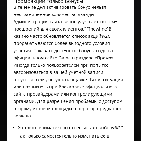
Промоакции только Бонусы
В течение дня активировать бонус нельзя
неограниченное количество дважды.
Администрация сайта вечно улучшает систему
поощрений для своих клиентов.” “[newline]В
казино часто обновляется список акций%2C
прорабатываются более выгодного условия
участия. Показать доступные бонусы надо на
официальном сайте Gama в разделе «Промо».
Иногда только пользователей при попытке
авторизоваться в вашей учетной записи
отсутствовали доступ к площадке. Такая ситуация
или возникнуть при блокировке официального
сайта провайдерами или контролирующими
органами. Для разрешения проблемы с доступом
второму игровой площадке оператор предлагает
зеркала.
Хотелось внимательно отнестись ко выбору%2C
так только самостоятельно изменить ее в