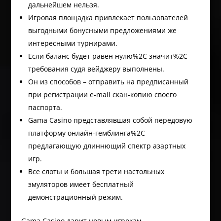
дальнейшем нельзя.
Игровая площадка привлекает пользователей
выгодными бонусными предложениями же
интересными турнирами.
Если баланс будет равен нулю%2C значит%2C
требования судя вейджеру выполнены.
Он из способов – отправить на предписанный
при регистрации e-mail скан-копию своего
паспорта.
Gama Casino представлявшая собой передовую
платформу онлайн-гемблинга%2C
предлагающую длиннющий спектр азартных
игр.
Все слоты и большая трети настольных
эмуляторов имеет бесплатный
демонстрационный режим.
Gama Casino дарит новым игрокам