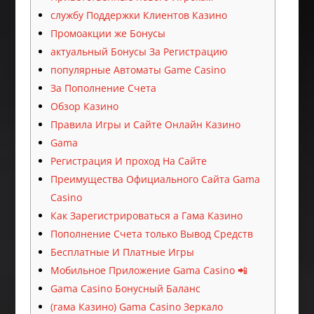
службу Поддержки Клиентов Казино
Промоакции же Бонусы
актуальный Бонусы За Регистрацию
популярные Автоматы Game Casino
За Пополнение Счета
Обзор Казино
Правила Игры и Сайте Онлайн Казино
Gama
Регистрация И проход На Сайте
Преимущества Официального Сайта Gama
Casino
Как Зарегистрироваться а Гама Казино
Пополнение Счета только Вывод Средств
Бесплатные И Платные Игры
Мобильное Приложение Gama Casino 📲
Gama Casino Бонусный Баланс
(гама Казино) Gama Casino Зеркало