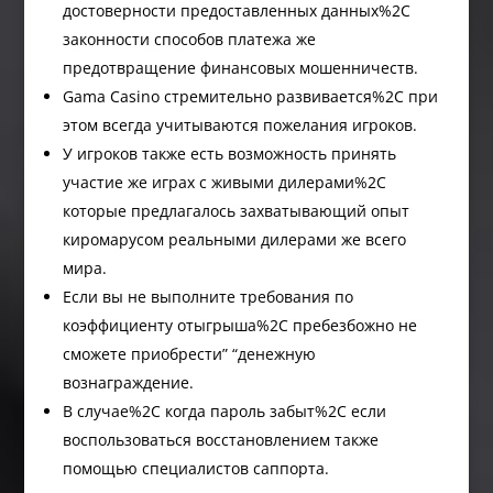
достоверности предоставленных данных%2C
законности способов платежа же
предотвращение финансовых мошенничеств.
Gama Casino стремительно развивается%2C при
этом всегда учитываются пожелания игроков.
У игроков также есть возможность принять
участие же играх с живыми дилерами%2C
которые предлагалось захватывающий опыт
киромарусом реальными дилерами же всего
мира.
Если вы не выполните требования по
коэффициенту отыгрыша%2C пребезбожно не
сможете приобрести” “денежную
вознаграждение.
В случае%2C когда пароль забыт%2C если
воспользоваться восстановлением также
помощью специалистов саппорта.