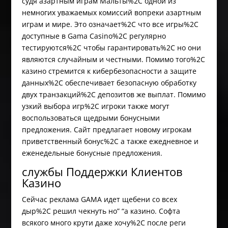
судя азартным играм Мальты%2C одной из
немногих уважаемых комиссий вопреки азартным
играм и мире. Это означает%2C что все игры%2C
доступные в Gama Casino%2C регулярно
тестируются%2C чтобы гарантировать%2C но они
являются случайным и честными. Помимо того%2C
казино стремится к кибербезопасности а защите
данных%2C обеспечивает безопасную обработку
двух транзакций%2C депозитов же выплат. Помимо
узкий выбора игр%2C игроки также могут
воспользоваться щедрыми бонусными
предложения. Сайт предлагает новому игрокам
приветственный бонус%2C а также ежедневное и
еженедельные бонусные предложения.
службы Поддержки Клиентов
Казино
Сейчас реклама GAMA идет щебени со всех
дыр%2C решил чекнуть но” “а казино. Софта
всякого много крути даже хочу%2C после реги