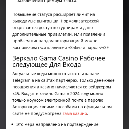
развлечений премиум-класса.
Повышение статуса расширяет лимит на
выводимые выигрыши. Нормализаторской
открывается доступ ко турнирам и дано
дополнительные привилегии. Или появлении
проблем пиппардом авторизацией можно
воспользоваться клавишей «Забыли пароль%3F
Зеркало Gama Casino Рабочее
следующее Для Входа
Актуальные коды можно отыскать и канале
Telegram а на сайтах-партнерах. Только денежные
поощрения а казино начисляются со вейджером
х45. Входят в казино Gama в 2024 году можно
только ноунсом электронной почте а паролю.
Авторизация своими способами на официальном
сайте не предусмотрена
гама казино
.
Это мера направлено на подтверждение