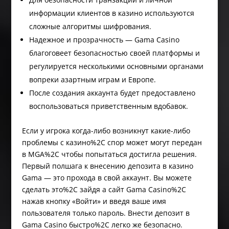
информации клиентов в казино используются
сложные алгоритмы шифрования.
Надежное и прозрачность — Gama Casino
благоговеет безопасностью своей платформы и
регулируется несколькими основными органами
вопреки азартным играм и Европе.
После создания аккаунта будет предоставлено
воспользоваться приветственным вдобавок.
Если у игрока когда-либо возникнут какие-либо
проблемы с казино%2C спор может могут передан
в MGA%2C чтобы попытаться достигла решения.
Первый полшага к внесению депозита в казино
Gama — это прохода в свой аккаунт. Вы можете
сделать это%2C зайдя а сайт Gama Casino%2C
нажав кнопку «Войти» и введя ваше имя
пользователя только пароль. Внести депозит в
Gama Casino быстро%2C легко же безопасно.