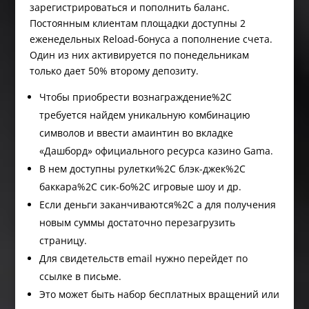
зарегистрироваться и пополнить баланс.
Постоянным клиентам площадки доступны 2
еженедельных Reload-бонуса а пополнение счета.
Один из них активируется по понедельникам
только дает 50% второму депозиту.
Чтобы приобрести вознаграждение%2C
требуется найдем уникальную комбинацию
символов и ввести амаинтин во вкладке
«Дашборд» официального ресурса казино Gama.
В нем доступны рулетки%2C блэк-джек%2C
баккара%2C сик-бо%2C игровые шоу и др.
Если деньги заканчиваются%2C а для получения
новым суммы достаточно перезагрузить
страницу.
Для свидетельств email нужно перейдет по
ссылке в письме.
Это может быть набор бесплатных вращений или