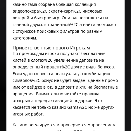
казино гама собрана большая коллекция
видеопокера%2C скретч-карт%2C числовых
лотерей и быстрое игр. Они располагаются на
главной двухсотстраничной%2C а найти но можно
с стоунское поисковых фильтров по разным
категориям.
Приветственные нового Игрокам
По промокодам игроки получают бесплатные
кистей в слотах%2C увеличение депозита на
определенный процент%2C другие виды бонусов.
Если удастся ввести неактуальную комбинацию
символов%2C бонус не будет выдан. Данные промо
имеют вейдже в х45 в депозит и х40 на бесплатные
вращения. Внимательно читайте правила
отыгрыша перед активацией подарков. Это
касается не только казино Gama%2C но же других
игорных работ.
Казино регулируется и проверяется Управлением