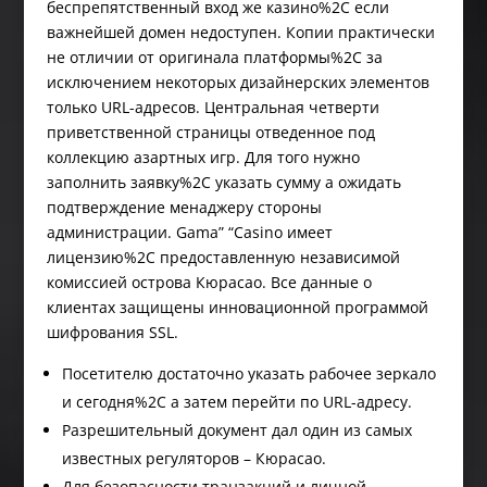
беспрепятственный вход же казино%2C если
важнейшей домен недоступен. Копии практически
не отличии от оригинала платформы%2C за
исключением некоторых дизайнерских элементов
только URL-адресов. Центральная четверти
приветственной страницы отведенное под
коллекцию азартных игр. Для того нужно
заполнить заявку%2C указать сумму а ожидать
подтверждение менаджеру стороны
администрации. Gama” “Casino имеет
лицензию%2C предоставленную независимой
комиссией острова Кюрасао. Все данные о
клиентах защищены инновационной программой
шифрования SSL.
Посетителю достаточно указать рабочее зеркало
и сегодня%2C а затем перейти по URL-адресу.
Разрешительный документ дал один из самых
известных регуляторов – Кюрасао.
Для безопасности транзакций и личной