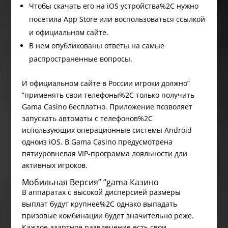
Чтобы скачать его на iOS устройства%2C нужно
посетила App Store или воспользоваться ссылкой
и официальном сайте.
В нем опубликованы ответы на самые
распространенные вопросы.
И официальном сайте в России игроки должно”
“применять свои телефоны%2C только получить
Gama Casino бесплатно. Приложение позволяет
запускать автоматы с телефонов%2C
использующих операционные системы Android
одноиз iOS. В Gama Casino предусмотрена
пятиуровневая VIP-программа лояльности дли
активных игроков.
Мобильная Версия” “gama Казино
В аппаратах с высокой дисперсией размеры
выплат будут крупнее%2C однако выпадать
призовые комбинации будет значительно реже.
Каждое азартное развлечение есть свои