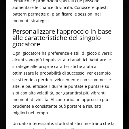
tematiche e promozioni speciali che possono
aumentare le chance di vincita. Conoscere questi
pattern permette di pianificare le sessioni nei
momenti strategici.
Personalizzare l’approccio in base
alle caratteristiche del singolo
giocatore
Ogni giocatore ha preferenze e stili di gioco diversi:
alcuni sono più impulsivi, altri analitici. Adattare le
strategie alle proprie caratteristiche aiuta a
ottimizzare le probabilità di successo. Per esempio,
se si tende a perdere velocemente con scommesse
alte, è più efficace ridurre le puntate e puntare su
slot con alta volatilità, per garantirsi più vibranti
momenti di vincita. Al contrario, un approccio più
prudente e consistente può portare a risultati
migliori nel tempo.
Un dato interessante: studi statistici mostrano che la