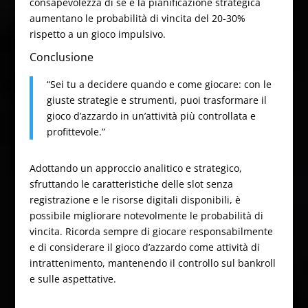
consapevolezza di sé e la pianificazione strategica
aumentano le probabilità di vincita del 20-30%
rispetto a un gioco impulsivo.
Conclusione
“Sei tu a decidere quando e come giocare: con le
giuste strategie e strumenti, puoi trasformare il
gioco d’azzardo in un’attività più controllata e
profittevole.”
Adottando un approccio analitico e strategico,
sfruttando le caratteristiche delle slot senza
registrazione e le risorse digitali disponibili, è
possibile migliorare notevolmente le probabilità di
vincita. Ricorda sempre di giocare responsabilmente
e di considerare il gioco d’azzardo come attività di
intrattenimento, mantenendo il controllo sul bankroll
e sulle aspettative.