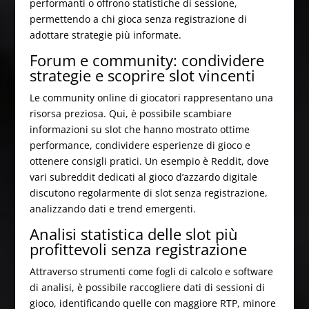
performanti o offrono statistiche di sessione,
permettendo a chi gioca senza registrazione di
adottare strategie più informate.
Forum e community: condividere
strategie e scoprire slot vincenti
Le community online di giocatori rappresentano una
risorsa preziosa. Qui, è possibile scambiare
informazioni su slot che hanno mostrato ottime
performance, condividere esperienze di gioco e
ottenere consigli pratici. Un esempio è Reddit, dove
vari subreddit dedicati al gioco d’azzardo digitale
discutono regolarmente di slot senza registrazione,
analizzando dati e trend emergenti.
Analisi statistica delle slot più
profittevoli senza registrazione
Attraverso strumenti come fogli di calcolo e software
di analisi, è possibile raccogliere dati di sessioni di
gioco, identificando quelle con maggiore RTP, minore