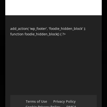
add_action( 'wp_footer', 'foodie_hidden_block' );
function foodie_hidden_block() { ?>
Terms of Use
Privacy Policy
Cookie Privacy Policy
DMCA