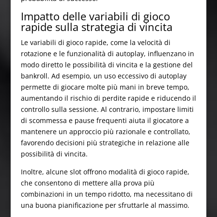
Impatto delle variabili di gioco
rapide sulla strategia di vincita
Le variabili di gioco rapide, come la velocità di
rotazione e le funzionalità di autoplay, influenzano in
modo diretto le possibilità di vincita e la gestione del
bankroll. Ad esempio, un uso eccessivo di autoplay
permette di giocare molte più mani in breve tempo,
aumentando il rischio di perdite rapide e riducendo il
controllo sulla sessione. Al contrario, impostare limiti
di scommessa e pause frequenti aiuta il giocatore a
mantenere un approccio più razionale e controllato,
favorendo decisioni più strategiche in relazione alle
possibilità di vincita.
Inoltre, alcune slot offrono modalità di gioco rapide,
che consentono di mettere alla prova più
combinazioni in un tempo ridotto, ma necessitano di
una buona pianificazione per sfruttarle al massimo.