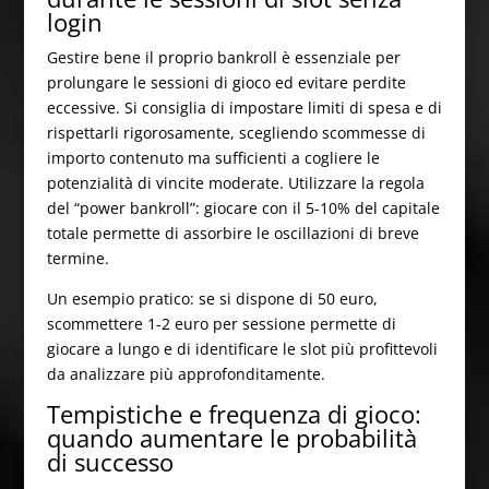
login
Gestire bene il proprio bankroll è essenziale per
prolungare le sessioni di gioco ed evitare perdite
eccessive. Si consiglia di impostare limiti di spesa e di
rispettarli rigorosamente, scegliendo scommesse di
importo contenuto ma sufficienti a cogliere le
potenzialità di vincite moderate. Utilizzare la regola
del “power bankroll”: giocare con il 5-10% del capitale
totale permette di assorbire le oscillazioni di breve
termine.
Un esempio pratico: se si dispone di 50 euro,
scommettere 1-2 euro per sessione permette di
giocare a lungo e di identificare le slot più profittevoli
da analizzare più approfonditamente.
Tempistiche e frequenza di gioco:
quando aumentare le probabilità
di successo