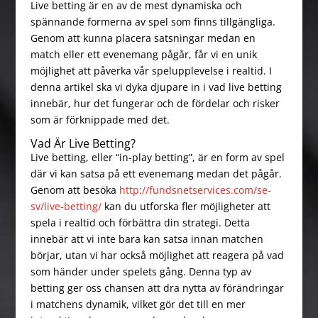
Live betting är en av de mest dynamiska och
spännande formerna av spel som finns tillgängliga.
Genom att kunna placera satsningar medan en
match eller ett evenemang pågår, får vi en unik
möjlighet att påverka vår spelupplevelse i realtid. I
denna artikel ska vi dyka djupare in i vad live betting
innebär, hur det fungerar och de fördelar och risker
som är förknippade med det.
Vad Är Live Betting?
Live betting, eller “in-play betting”, är en form av spel
där vi kan satsa på ett evenemang medan det pågår.
Genom att besöka
http://fundsnetservices.com/se-
sv/live-betting/
kan du utforska fler möjligheter att
spela i realtid och förbättra din strategi. Detta
innebär att vi inte bara kan satsa innan matchen
börjar, utan vi har också möjlighet att reagera på vad
som händer under spelets gång. Denna typ av
betting ger oss chansen att dra nytta av förändringar
i matchens dynamik, vilket gör det till en mer