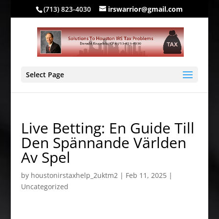
(713) 823-4030
irswarrior@gmail.com
Select Page
Live Betting: En Guide Till
Den Spännande Världen
Av Spel
by
houstonirstaxhelp_2uktm2
|
Feb 11, 2025
|
Uncategorized