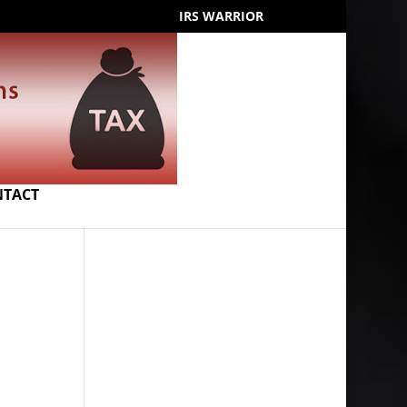
IRS WARRIOR
NTACT
а