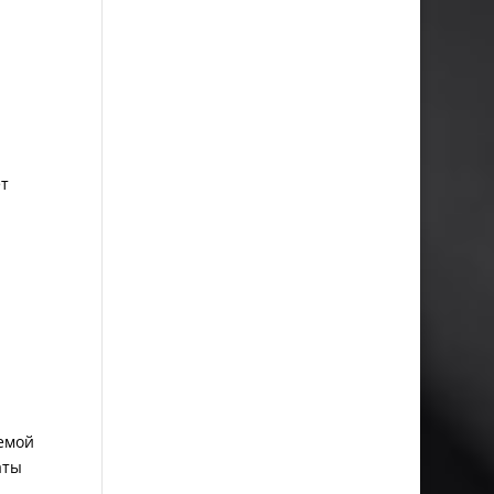
ет
емой
аты