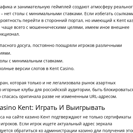
афика и занимательную геймплей создают атмосферу реальног
– нет столы с минимальными ставками. Если избегать ссылкам
ероятность перейти в сторонний портал, но имеющий к Kent ка
н чаще всего с мошенническими целями, имеем иное внешнее
нкционал.
опасного досуга, постоянно поощряли игроков различными
иями.
толы с минимальным ставками.
олные версии слотов в Kent Casino.
тран, которая только и не легализовала рынок азартных
го игорные клубы для российской аудитории, быть блокироватьс
 спасась оригинала разве не измененным URL-адресом.
sino Kent: Играть И Выигрывать
са на сайте казино Кент подтверждают не только сертификаты
игроков. Если игрок ищете актуальный адрес зеркала
дуется обратиться ко администрации казино дли получения это