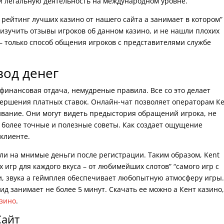
и легальную деятельность на международном уровне.
 рейтинг лучших казино от нашего сайта а занимает в котором”
 изучить отзывы игроков об данном казино, и не нашли плохих
– только способ общения игроков с представителями службе
вод денег
финансовая отдача, немудреные правила. Все со это делает
ершения платных ставок. Онлайн-чат позволяет операторам К
вание. Они могут видеть предыстория обращений игрока, не
ь более точные и полезные советы. Как создает ощущение
клиенте.
ли на мнимые деньги после регистрации. Таким образом, Kent
игр для каждого вкуса – от любимейших слотов” “самого игр с
, звука а геймплея обеспечивает любопытную атмосферу игры.
д занимает не более 5 минут. Скачать ее можно а Кент казино,
азино
.
Сайт