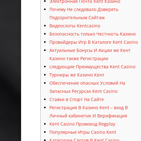
Электронная Почта Kent Казино
Почему Не следовало Доверять
Подозрительным Сайтам
Видеослоты Kentcasino
Безопасность только Честность Казино
Провайдеры Игр В Каталоге Kent Casino
Актуальные Бонусы И Акции же Кент
Казино также Регистрации
следующие Преимущества Kent Casino:
Турниры же Казино Кент
Обеспечение опасных Условий На
Запасных Ресурсах Kent Casino
Ставки в Спорт На Сайте
Регистрация В Казино Kent – вход В
Личный кабинетик И Верификация
Kent Casino Промокод Regplay
Популярные Игры Casino Kent
Категории Слотов В Kent Casino