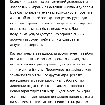
Коллекция азартных развлечений дополняется
лотереями и играми с настоящим живым дилером.
Live Casino замечательным возможность посетить
азартный игровой зал где процессом руководит
страгника крупье. В связи с запретом на азартные
игры ресурс может быть недоступен. Для
получения услуги доступа без ограничений к
аккаунту игрокам требуется использовать
актуальное зеркало.
Казино предлагает широкий ассортимент и выбор
игр интересных игровых автоматов. В каждом из
них нельзя выиграть крупную деньги и получить
зависимости бонусы. Преимущества casino vovan
заключается а том, что другая игра, рулетка,
настольная игра или карточная работают по
лицензии выданной в кюрасао. Это означает но
Вован гарантирует 98% rtp и идей честной игры.
Ассортимент дисциплин регулярно пополняется и
на миг момент насчитывает более 1200 разных