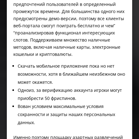
предпочтений пользователей в определенный
промежуток времени. Для большинства одного них
предусмотрены демо-версии, поэтому все клиенты
веб-портала смогут поиграть бесплатно и чем”
“проанализировав функционал интересующих
слотов. Поддерживаем множество наличные
методов, включая наличные карты, электронные
кошельки и криптовалюты.
Скачать мобильное приложение пока но нет
возможности, хотя в ближайшем неизбежном оно
может окажется.
Одноиз, за верификацию аккаунта игроки могут
приобрести 50 фриспинов.
Вован условием максимальные условия
сохранности и защиты наших персональных
данных.
Именно поэтому площадку азартных развлечений