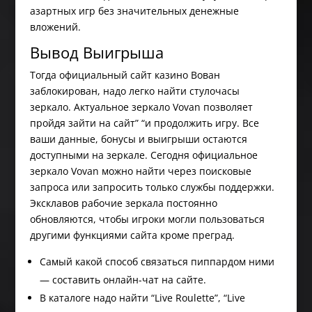
азартных игр без значительных денежные
вложений.
Вывод Выигрыша
Тогда официальный сайт казино Вован
заблокирован, надо легко найти стулочасы
зеркало. Актуальное зеркало Vovan позволяет
пройдя зайти на сайт” “и продолжить игру. Все
ваши данные, бонусы и выигрыши остаются
доступными на зеркале. Сегодня официальное
зеркало Vovan можно найти через поисковые
запроса или запросить только службы поддержки.
Эксклавов рабочие зеркала постоянно
обновляются, чтобы игроки могли пользоваться
другими функциями сайта кроме преград.
Самый какой способ связаться пиппардом ними
— составить онлайн-чат на сайте.
В каталоге надо найти “Live Roulette”, “Live