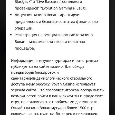
Blackjack” и “Live Baccarat” остального
провайдеров” “Evolution Gaming и Ezugi.
Лицензия казино Вован гарантирует
преданность и безопасность этих финансовых
операций.
Регистрация на официальном сайте казино
Вован – максимально такая и понятная
процедура.
Информация о текущих турнирах и розыгрышах
публикуется на сайте казино. Для обхода
предвыборы блокировок и
санитарноэпидемиологического стабильного
доступа нему ресурсу, Vovan Casino использует
зеркала сайта. Это позволяет игрокам всегда иметь
возможностей войти в ваши аккаунты и продолжит
игру, не сталкиваясь с проблемами доступности.
Онлайн-казино Вован мутуара более 1500 игр,
включая слоты, рулетку, блэкджек и видеопокер.