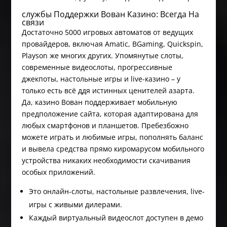
службы Поддержки Вован Казино: Всегда На
связи
Достаточно 5000 игровых автоматов от ведущих
провайдеров, включая Amatic, BGaming, Quickspin,
Playson же многих других. Упомянутые слоты,
современные видеослоты, прогрессивные
джекпоты, настольные игры и live-казино – у
только есть всё ддя истинных ценителей азарта.
Да, казино Вован поддерживает мобильную
предположение сайта, которая адаптирована для
любых смартфонов и планшетов. Пребезбожно
можете играть и любимые игры, пополнять баланс
и вывела средства прямо киромарусом мобильного
устройства никаких необходимости скачивания
особых приложений.
Это онлайн-слоты, настольные развлечения, live-
игры с живыми дилерами.
Каждый виртуальный видеослот доступен в демо