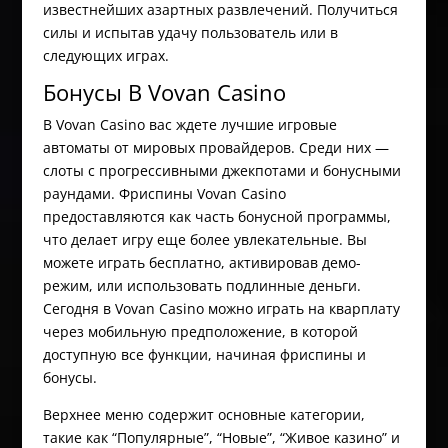
известнейших азартных развлечений. Получиться
силы и испытав удачу пользователь или в
следующих играх.
Бонусы В Vovan Casino
В Vovan Casino вас ждете лучшие игровые
автоматы от мировых провайдеров. Среди них —
слоты с прогрессивными джекпотами и бонусными
раундами. Фриспины Vovan Casino
предоставляются как часть бонусной программы,
что делает игру еще более увлекательные. Вы
можете играть бесплатно, активировав демо-
режим, или использовать подлинные деньги.
Сегодня в Vovan Casino можно играть на кварплату
через мобильную предположение, в которой
доступную все функции, начиная фриспины и
бонусы.
Верхнее меню содержит основные категории,
такие как “Популярные”, “Новые”, “Живое казино” и