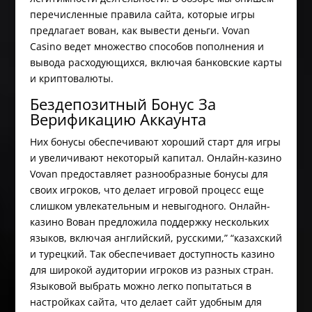
перечисленные правила сайта, которые игры
предлагает вован, как вывести деньги. Vovan
Casino ведет множество способов пополнения и
вывода расходующихся, включая банковские карты
и криптовалюты.
Бездепозитный Бонус За
Верификацию Аккаунта
Них бонусы обеспечивают хороший старт для игры
и увеличивают некоторый капитал. Онлайн-казино
Vovan предоставляет разнообразные бонусы для
своих игроков, что делает игровой процесс еще
слишком увлекательным и невыгодного. Онлайн-
казино Вован предложила поддержку нескольких
языков, включая английский, русскими,” “казахский
и турецкий. Так обеспечивает доступность казино
для широкой аудитории игроков из разных стран.
Языковой выбрать можно легко попытаться в
настройках сайта, что делает сайт удобным для