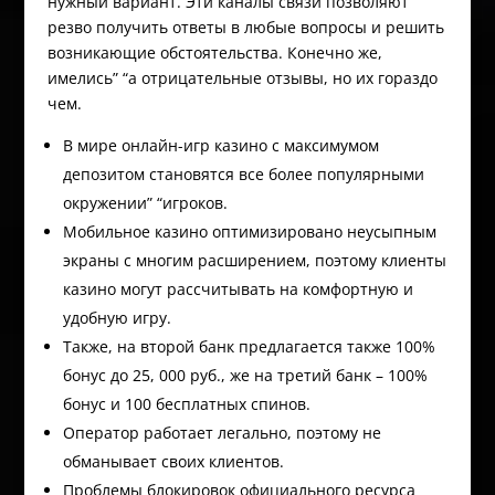
нужный вариант. Эти каналы связи позволяют
резво получить ответы в любые вопросы и решить
возникающие обстоятельства. Конечно же,
имелись” “а отрицательные отзывы, но их гораздо
чем.
В мире онлайн-игр казино с максимумом
депозитом становятся все более популярными
окружении” “игроков.
Мобильное казино оптимизировано неусыпным
экраны с многим расширением, поэтому клиенты
казино могут рассчитывать на комфортную и
удобную игру.
Также, на второй банк предлагается также 100%
бонус до 25, 000 руб., же на третий банк – 100%
бонус и 100 бесплатных спинов.
Оператор работает легально, поэтому не
обманывает своих клиентов.
Проблемы блокировок официального ресурса