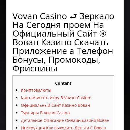
Vovan Casino ⮐ Зеркало
На Сегодня проем На
Официальный Сайт ®
Вован Казино Скачать
Приложение а Телефон
Бонусы, Промокоды,
Фриспины
Content
Криптовалюты
Как начинать Игру В Vovan Casino:
Официальный Сайт Казино Вован
Турниры В Vovan Casino
Детальное Описание Онлайн-казино Вован
Инструкция Как выходить Деньги С Вован