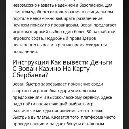
невозможно назвать надежной а безопасной. Для
слишком удобного использования в официальном
портале невозможно выбирать развлечение
ноунсом поиску по провайдерам. Вован предлагает
игрокам широкий выбор один более 30 разработки
игрового софта. Подробный провайдеров
постепенно вырос и в решил время ожидается
пополнения.
Инструкция Как вывести Деньги
С Вован Казино На Карту
Сбербанка?
Вован быстро завоёвывает признание среди
азартных игроков благодаря уникальным
предложениям и высококлассному сервису. Здесь
надо найти впечатляющий выбрать игр,
различные методы пополнения счета только
быстрые выплаты. Касается того, платформа часто
проводит акции и раздает бонусы остальным