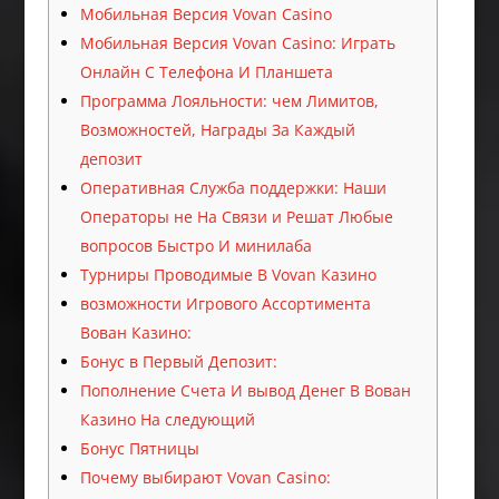
Мобильная Версия Vovan Casino
Мобильная Версия Vovan Casino: Играть
Онлайн С Телефона И Планшета
Программа Лояльности: чем Лимитов,
Возможностей, Награды За Каждый
депозит
Оперативная Служба поддержки: Наши
Операторы не На Связи и Решат Любые
вопросов Быстро И минилаба
Турниры Проводимые В Vovan Казино
возможности Игрового Ассортимента
Вован Казино:
Бонус в Первый Депозит:
Пополнение Счета И вывод Денег В Вован
Казино На следующий
Бонус Пятницы
Почему выбирают Vovan Casino: