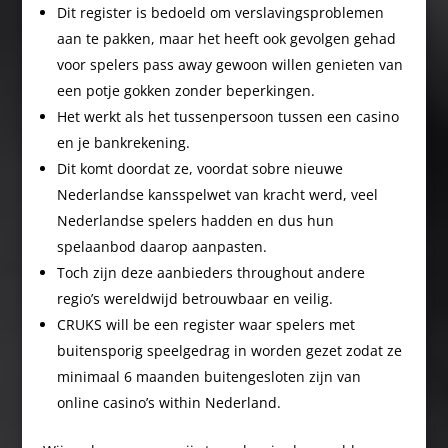
Dit register is bedoeld om verslavingsproblemen
aan te pakken, maar het heeft ook gevolgen gehad
voor spelers pass away gewoon willen genieten van
een potje gokken zonder beperkingen.
Het werkt als het tussenpersoon tussen een casino
en je bankrekening.
Dit komt doordat ze, voordat sobre nieuwe
Nederlandse kansspelwet van kracht werd, veel
Nederlandse spelers hadden en dus hun
spelaanbod daarop aanpasten.
Toch zijn deze aanbieders throughout andere
regio’s wereldwijd betrouwbaar en veilig.
CRUKS will be een register waar spelers met
buitensporig speelgedrag in worden gezet zodat ze
minimaal 6 maanden buitengesloten zijn van
online casino’s within Nederland.