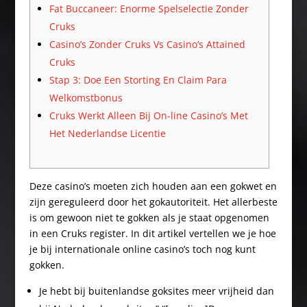
Fat Buccaneer: Enorme Spelselectie Zonder
Cruks
Casino’s Zonder Cruks Vs Casino’s Attained
Cruks
Stap 3: Doe Een Storting En Claim Para
Welkomstbonus
Cruks Werkt Alleen Bij On-line Casino’s Met
Het Nederlandse Licentie
Deze casino’s moeten zich houden aan een gokwet en
zijn gereguleerd door het gokautoriteit. Het allerbeste
is om gewoon niet te gokken als je staat opgenomen
in een Cruks register. In dit artikel vertellen we je hoe
je bij internationale online casino’s toch nog kunt
gokken.
Je hebt bij buitenlandse goksites meer vrijheid dan