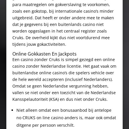
para maatregelen om gokverslaving te voorkomen,
zoals een gokstop, bij internationale casino’s minder
uitgebreid. Dat heeft er onder andere mee te maken
dat je gegevens bij een buitenlands casino niet
worden opgeslagen in het centraal register zoals
Cruks. De overheid kijkt dus niet voortdurend mee
tijdens jouw gokactiviteiten.
Online Gokkasten En Jackpots
Een casino zonder Cruks is simpel gezegd een online
casino zonder Nederlandse licentie. Het gaat vaak om
buitenlandse online casino’s die spelers vehicle over
de hele wereld accepteren (inclusief Nederlanders).
Omdat se geen Nederlandse vergunning hebben,
vallen se niet onder een toezicht van de Nederlandse
Kansspelautoriteit (KSA) en dus niet onder Cruks.
Niet alleen omdat een bonusaanbod bij antelope
no CRUKS on line casino anders is, maar ook omdat
ditgene per persoon verschilt.