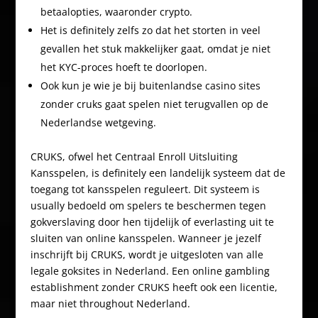
betaalopties, waaronder crypto.
Het is definitely zelfs zo dat het storten in veel
gevallen het stuk makkelijker gaat, omdat je niet
het KYC-proces hoeft te doorlopen.
Ook kun je wie je bij buitenlandse casino sites
zonder cruks gaat spelen niet terugvallen op de
Nederlandse wetgeving.
CRUKS, ofwel het Centraal Enroll Uitsluiting
Kansspelen, is definitely een landelijk systeem dat de
toegang tot kansspelen reguleert. Dit systeem is
usually bedoeld om spelers te beschermen tegen
gokverslaving door hen tijdelijk of everlasting uit te
sluiten van online kansspelen. Wanneer je jezelf
inschrijft bij CRUKS, wordt je uitgesloten van alle
legale goksites in Nederland. Een online gambling
establishment zonder CRUKS heeft ook een licentie,
maar niet throughout Nederland.