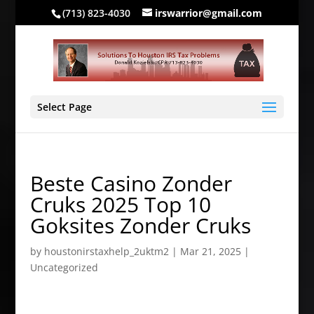
(713) 823-4030
irswarrior@gmail.com
Select Page
Beste Casino Zonder
Cruks 2025 Top 10
Goksites Zonder Cruks
by
houstonirstaxhelp_2uktm2
|
Mar 21, 2025
|
Uncategorized