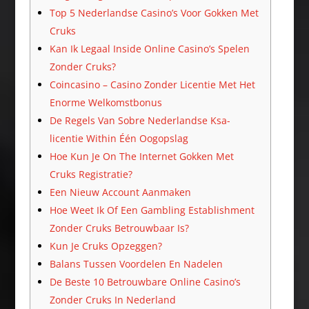
Top 5 Nederlandse Casino’s Voor Gokken Met
Cruks
Kan Ik Legaal Inside Online Casino’s Spelen
Zonder Cruks?
Coincasino – Casino Zonder Licentie Met Het
Enorme Welkomstbonus
De Regels Van Sobre Nederlandse Ksa-
licentie Within Één Oogopslag
Hoe Kun Je On The Internet Gokken Met
Cruks Registratie?
Een Nieuw Account Aanmaken
Hoe Weet Ik Of Een Gambling Establishment
Zonder Cruks Betrouwbaar Is?
Kun Je Cruks Opzeggen?
Balans Tussen Voordelen En Nadelen
De Beste 10 Betrouwbare Online Casino’s
Zonder Cruks In Nederland