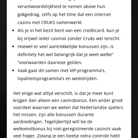
verantwoordelijkheid te nemen above hun
gokgedrag, zelfs op het time dat een internet
casino met CRUKS samenwerkt.
Als je in het bezit bent van een creditcard, kun je
bij vrijwel ieder casinos zonder Cruks wel terecht.
Hoewel er veel aantrekkelijke bonussen zijn, is
definitely het wel belangrijk dat je weet welke”
“voorwaarden daarvoor gelden.
Vaak gaat dit samen met VIP-programma’s,
loyaliteitsprogramma’s en wedstrijden.
Het enige wat altijd verschilt, is dat je meer kunt
krijgen dan alleen een casinobonus. Een ander groot
voordeel waarvan we weten dat Nederlandse spelers
het missen, zijn alle bonussen durante
aanbiedingen. Tegelijkertijd will be de
welkomstbonus bij niet-geregistreerde casino’s vaak
veel hoger. Zolang je een beetje extra controle hebt