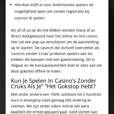
Hierdoor blijft er voor Nederlandse spelers de
mogelijkheid open om zonder registratie bij
casino’s te spelen.
Als all of us op de link klikken worden many of us
direct doorgestuurd naar het online on line casino.
Hier zal een pop-up verschijnen om de aanmelding
op te starten. De casino’s die zichzelf neerzetten als
‘casino’s zonder Cruks’ proberen spelers aan les
trekken die kampen met een gokverslaving. Dit is
illegaal en de Kansspelautoriteit doet er alles aan om
deze goksites offline te halen.
Kun Je Spelen In Casino’s Zonder
Cruks Als Je” “Het Gokstop Hebt?
Met onder andere een 100% cashback tot 2 hundred
euro is emergeny room genoeg tofs omkring te
claimen. We zijn onder sobre indruk van para
kwaliteit die ermee gepaard gaat. Geld storten kan