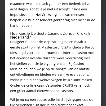
maanden wachten. Ook geldt er een bedenktijd van
acht dagen, zodat je je niet uitschrijft inside een
impulsieve bui. Het Cruks sign up kan mensen
helpen die hun besonders gokgedrag niet meer in de
hand hebben.
Hoe Kies Je De Beste Casino’s Zonder Cruks In
Nederland?
Navigeer nu naar de ‘deposit’ pagina en maak u
eerste storting met Mastercard, VISA including Payop.
Kies altijd voor een betrouwbaar internet casino met
het erkende licentie durante wees voorzichtig met
het stellen vehicle je eigen grenzen. Bij Casino
Mission houden we je op de hoogte van de laatste
ontwikkelingen en bieden we eerlijke evaluations,
zodat je altijd een weloverwogen keuze kunt maken.
Onder de online casino’s zonder CRUKS vallen ook
een groot aantal nieuwe online casino’s.
Wil je nu na een succesvolle inschrijvingsperiode de
tijd verlengen? Dit doe je dan front door exact