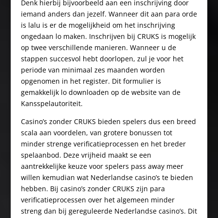
Denk hierbij bijvoorbeeld aan een inschrijving door
iemand anders dan jezelf. Wanneer dit aan para orde
is lalu is er de mogelijkheid om het inschrijving
ongedaan lo maken. Inschrijven bij CRUKS is mogelijk
op twee verschillende manieren. Wanneer u de
stappen succesvol hebt doorlopen, zul je voor het
periode van minimaal zes maanden worden
opgenomen in het register. Dit formulier is
gemakkelijk lo downloaden op de website van de
Kansspelautoriteit.
Casino’s zonder CRUKS bieden spelers dus een breed
scala aan voordelen, van grotere bonussen tot
minder strenge verificatieprocessen en het breder
spelaanbod. Deze vrijheid maakt se een
aantrekkelijke keuze voor spelers pass away meer
willen kemudian wat Nederlandse casino’s te bieden
hebben. Bij casino’s zonder CRUKS zijn para
verificatieprocessen over het algemeen minder
streng dan bij gereguleerde Nederlandse casino’s. Dit