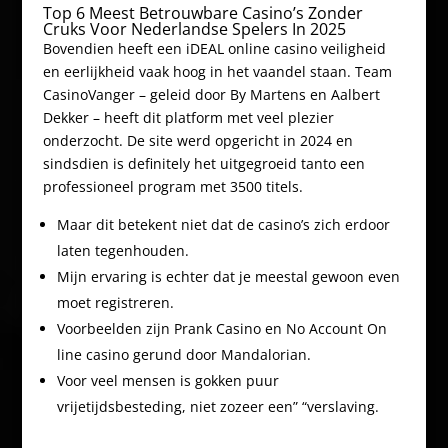
Top 6 Meest Betrouwbare Casino’s Zonder
Cruks Voor Nederlandse Spelers In 2025
Bovendien heeft een iDEAL online casino veiligheid
en eerlijkheid vaak hoog in het vaandel staan. Team
CasinoVanger – geleid door By Martens en Aalbert
Dekker – heeft dit platform met veel plezier
onderzocht. De site werd opgericht in 2024 en
sindsdien is definitely het uitgegroeid tanto een
professioneel program met 3500 titels.
Maar dit betekent niet dat de casino’s zich erdoor
laten tegenhouden.
Mijn ervaring is echter dat je meestal gewoon even
moet registreren.
Voorbeelden zijn Prank Casino en No Account On
line casino gerund door Mandalorian.
Voor veel mensen is gokken puur
vrijetijdsbesteding, niet zozeer een” “verslaving.