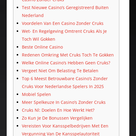
Test Nieuwe Casino’s Geregistreerd Buiten
Nederland
Voordelen Van Een Casino Zonder Cruks
Wet- En Regelgeving Omtrent Cruks Als Je
Toch Wil Gokken
Beste Online Casino
Redenen Omkring Met Cruks Toch Te Gokken
Welke Online Casino’s Hebben Geen Cruks?
Vergeet Niet Om Belasting Te Betalen
Top 6 Meest Betrouwbare Casino’s Zonder
Cruks Voor Nederlandse Spelers In 2025
Mobiel Spelen
Meer Spelkeuze In Casino’s Zonder Cruks
Cruks Nl: Doelen En Hoe Werkt Het?
Zo Kun Je De Bonussen Vergelijken
Vereisten Voor Kansspelbedrijven Met Een
Vergunning Van De Kansspelautoriteit