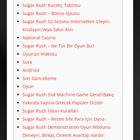
Sugar Rush Kazanç Tablosu
Sugar Rush – Bonus Oyunu
Sugar Rush S2 Sezonu Internetten Izleyin,
Kiralayın Veya Satın Alın
National Casino
Sugar Rush – Ne Tür Bir Oyun Bu?
Oyunun Videosu
Süre
Android
Son Güncelleme
Oyun
Sugar Rush Slot Machine Game Genel Bakış
Yakında Yayına Girecek Popüler Diziler
Sugar Rush Oyun Kuralları
Sugar Rush – Resmi Site Para Için Oyna
Sugar Rush Demonstration Oyun Modunu
Deneyin, Birkaç Önemli Avantajı Vardır: