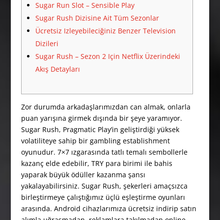
Sugar Run Slot – Sensible Play
Sugar Rush Dizisine Ait Tüm Sezonlar
Ücretsiz Izleyebileciğiniz Benzer Television
Dizileri
Sugar Rush – Sezon 2 Için Netflix Üzerindeki
Akış Detayları
Zor durumda arkadaşlarımızdan can almak, onlarla
puan yarışına girmek dışında bir şeye yaramıyor.
Sugar Rush, Pragmatic Play’in geliştirdiği yüksek
volatiliteye sahip bir gambling establishment
oyunudur. 7×7 ızgarasında tatlı temalı sembollerle
kazanç elde edebilir, TRY para birimi ile bahis
yaparak büyük ödüller kazanma şansı
yakalayabilirsiniz. Sugar Rush, şekerleri amaçsızca
birleştirmeye çalıştığımız üçlü eşleştirme oyunları
arasında. Android cihazlarımıza ücretsiz indirip satın
alımla uğraşmadan, reklamlara takılmadan online