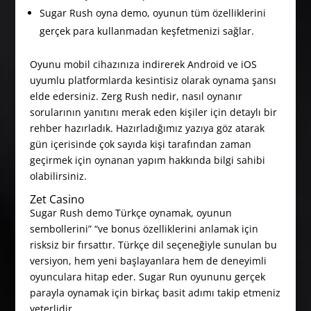
Sugar Rush oyna demo, oyunun tüm özelliklerini
gerçek para kullanmadan keşfetmenizi sağlar.
Oyunu mobil cihazınıza indirerek Android ve iOS
uyumlu platformlarda kesintisiz olarak oynama şansı
elde edersiniz. Zerg Rush nedir, nasıl oynanır
sorularının yanıtını merak eden kişiler için detaylı bir
rehber hazırladık. Hazırladığımız yazıya göz atarak
gün içerisinde çok sayıda kişi tarafından zaman
geçirmek için oynanan yapım hakkında bilgi sahibi
olabilirsiniz.
Zet Casino
Sugar Rush demo Türkçe oynamak, oyunun
sembollerini” “ve bonus özelliklerini anlamak için
risksiz bir fırsattır. Türkçe dil seçeneğiyle sunulan bu
versiyon, hem yeni başlayanlara hem de deneyimli
oyunculara hitap eder. Sugar Run oyununu gerçek
parayla oynamak için birkaç basit adımı takip etmeniz
yeterlidir.