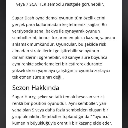
veya 7 SCATTER sembolü rastgele görünebilir.
Sugar Dash oyna demo, oyunun tüm özelliklerini
gerçek para kullanmadan keşfetmenizi sağlar. Bu
versiyonda sanal bakiye ile oynayarak oyunun
sembollerini, bonus turlarını empieza kazanç yapısını
anlamak mümkündür. Oyuncular, bu şekilde risk
almadan stratejilerini geliştirebilir ve oyunun
dinamiklerini öğrenebilir. 60 saniye süre boyunca
aynı renkte şekerlemeleri birleştirerek durante
yüksek skoru yapmaya çalıştığımız oyunda zorlayıcı
tek etmen süre sınırı değil.
Sezon Hakkında
Sugar Hurry, şeker ve tatlı temalı heyecan verici,
renkli bir position oyunudur. Aynı semboller, yan
yana olan 5 veya daha fazla sembolden oluşan bir
grup olmalıdır. Semboller toplandığında,” “oyuncu
kümenin büyüklüğüyle orantılı bir kazanç elde eder.