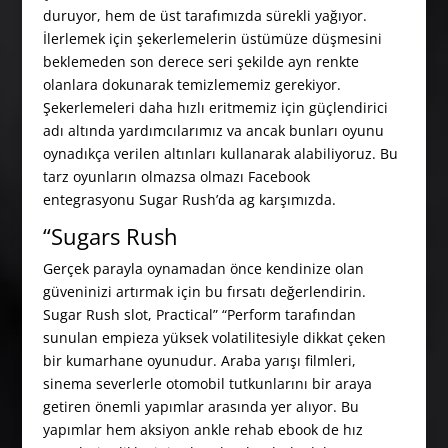
duruyor, hem de üst tarafımızda sürekli yağıyor.
İlerlemek için şekerlemelerin üstümüze düşmesini
beklemeden son derece seri şekilde ayn renkte
olanlara dokunarak temizlememiz gerekiyor.
Şekerlemeleri daha hızlı eritmemiz için güçlendirici
adı altında yardımcılarımız va ancak bunları oyunu
oynadıkça verilen altınları kullanarak alabiliyoruz. Bu
tarz oyunların olmazsa olmazı Facebook
entegrasyonu Sugar Rush’da ag karşımızda.
“Sugars Rush
Gerçek parayla oynamadan önce kendinize olan
güveninizi artırmak için bu fırsatı değerlendirin.
Sugar Rush slot, Practical” “Perform tarafından
sunulan empieza yüksek volatilitesiyle dikkat çeken
bir kumarhane oyunudur. Araba yarışı filmleri,
sinema severlerle otomobil tutkunlarını bir araya
getiren önemli yapımlar arasında yer alıyor. Bu
yapımlar hem aksiyon ankle rehab ebook de hız