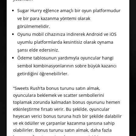
Sugar Hurry eğlence amaçlı bir oyun platformudur
ve bir para kazanma yöntemi olarak
görülmemelidir.
Oyunu mobil cihazınıza indirerek Android ve iOS
uyumlu platformlarda kesintisiz olarak oynama
şansı elde edersiniz.
Ödeme tablosunun yardımıyla oyuncular hangi
sembol kombinasyonlarının sobre büyük kazancı
getirdiğini öğrenebilirler.
“Sweets Rush’ta bonus turunu satın almak,
oyunculara beklemek ve scatter sembollerini
toplamak zorunda kalmadan bonus oyununu hemen
etkinleştirme fırsatı verir. Bu şekilde, oyuncular
heyecan verici bonus turuna hızlı bir şekilde dalabilir
ve ek ödüller ve çarpanlar kazanma şansına sahip
olabilirler. Bonus turunu satın almak, daha fazla