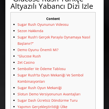
Altyazılı Yabancı Dizi Izle
Content
Sugar Rush Oyununun Videosu
Sezon Hakkında
Sugar Rush’ı Gerçek Parayla Oynamaya Nasıl
Başlanır?”
Demo Oyunu Önemli Mi?
“Glucose Rush
Zet Casino
Semboller Ve Ödeme Tablosu
Sugar Rush’ta Oyun Mekaniği Ve Sembol
Kombinasyonları
Sugar Rush Oyun Mekaniği
Slotun Demo Versiyonunun Avantajları
Sugar Dash Ücretsiz Döndürme Turu
Yapımın Gerçekleştirildiği Ülke