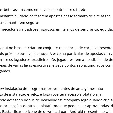
stbet – assim como em diversas outras – é o futebol.
 bastante cuidado ao fazerem apostas nesse formato de site at the
ara se manterem seguros.
ornecedor siga padrões rigorosos em termos de segurança, equida
 aqui no brasil é criar um conjunto residencial de cartas apresent
s próximo possível de nove. A escolha particular de apostas carry
ntre os jogadores brasileiros. Os jogadores tem a possibilidade d
reais de várias ligas esportivas, e seus pontos são acumulados com
games.
 new instalação de programas provenientes de amalgames não
to de instalação é veloz e logo você terá acesso à plataforma
pode acessar o bônus de boas-vindas” “company logo quando cria 
tras promoções dentro ag plataforma que podem ser aproveitadas, 
s. Basta clicar no ícone de download para Android presente no web