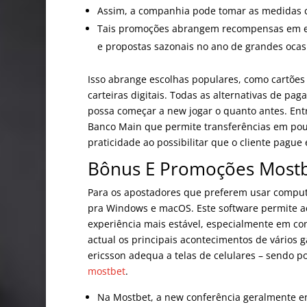
Assim, a companhia pode tomar as medidas ca
Tais promoções abrangem recompensas em even
e propostas sazonais no ano de grandes ocas
Isso abrange escolhas populares, como cartões d
carteiras digitais. Todas as alternativas de p
possa começar a new jogar o quanto antes. Entr
Banco Main que permite transferências em pou
praticidade ao possibilitar que o cliente pague
Bônus E Promoções Mostbe
Para os apostadores que preferem usar computa
pra Windows e macOS. Este software permite a
experiência mais estável, especialmente em co
actual os principais acontecimentos de vários 
ericsson adequa a telas de celulares – sendo po
mostbet
.
Na Mostbet, a new conferência geralmente en