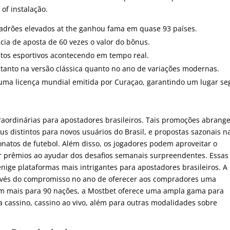
of instalação.
drões elevados at the ganhou fama em quase 93 países.
cia de aposta de 60 vezes o valor do bônus.
tos esportivos acontecendo em tempo real.
 tanto na versão clássica quanto no ano de variações modernas.
uma licença mundial emitida por Curaçao, garantindo um lugar se
ordinárias para apostadores brasileiros. Tais promoções abrang
s distintos para novos usuários do Brasil, e propostas sazonais n
natos de futebol. Além disso, os jogadores podem aproveitar o
r prêmios ao ayudar dos desafios semanais surpreendentes. Essas
nige plataformas mais intrigantes para apostadores brasileiros. A
através do compromisso no ano de oferecer aos compradores uma
 em mais para 90 nações, a Mostbet oferece uma ampla gama para
ra cassino, cassino ao vivo, além para outras modalidades sobre