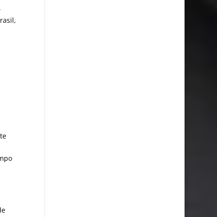
.
asil,
ê
te
empo
de