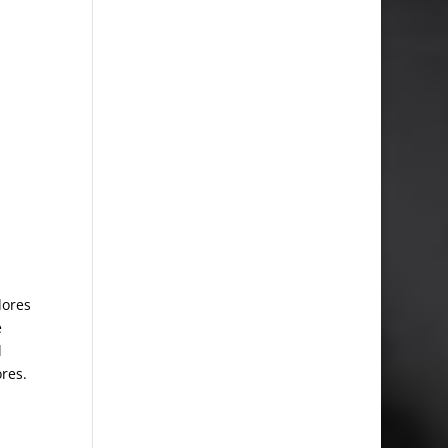
dores
e
l
res.