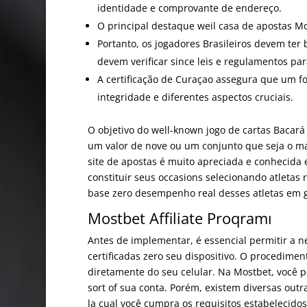
identidade e comprovante de endereço.
O principal destaque weil casa de apostas Mo
Portanto, os jogadores Brasileiros devem ter
devem verificar since leis e regulamentos p
A certificação de Curaçao assegura que um f
integridade e diferentes aspectos cruciais.
O objetivo do well-known jogo de cartas Bacará
um valor de nove ou um conjunto que seja o mai
site de apostas é muito apreciada e conhecida e
constituir seus occasions selecionando atletas 
base zero desempenho real desses atletas em 
Mostbet Affiliate Proqramı
Antes de implementar, é essencial permitir a
certificadas zero seu dispositivo. O procedimen
diretamente do seu celular. Na Mostbet, você 
sort of sua conta. Porém, existem diversas ou
la cual você cumpra os requisitos estabelecido