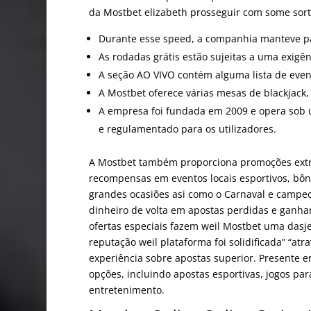
da Mostbet elizabeth prosseguir com some sort 
Durante esse speed, a companhia manteve pa
As rodadas grátis estão sujeitas a uma exigên
A seção AO VIVO contém alguma lista de even
A Mostbet oferece várias mesas de blackjack,
A empresa foi fundada em 2009 e opera sob 
e regulamentado para os utilizadores.
A Mostbet também proporciona promoções extra
recompensas em eventos locais esportivos, bônu
grandes ocasiões asi como o Carnaval e campeo
dinheiro de volta em apostas perdidas e ganha
ofertas especiais fazem weil Mostbet uma dasje
reputação weil plataforma foi solidificada” “
experiência sobre apostas superior. Presente
opções, incluindo apostas esportivas, jogos pa
entretenimento.