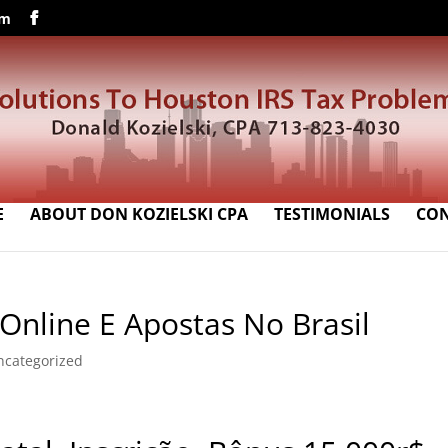
om
E
ABOUT DON KOZIELSKI CPA
TESTIMONIALS
CO
 Online E Apostas No Brasil
ncategorized