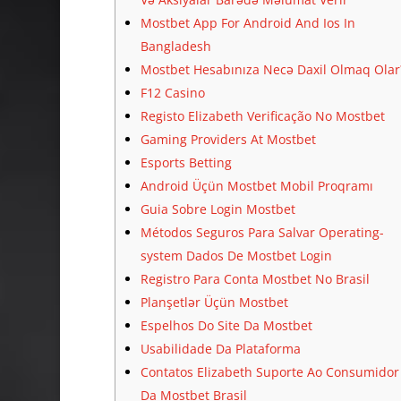
Mostbet App For Android And Ios In
Bangladesh
Mostbet Hesabınıza Necə Daxil Olmaq Olar
F12 Casino
Registo Elizabeth Verificação No Mostbet
Gaming Providers At Mostbet
Esports Betting
Android Üçün Mostbet Mobil Proqramı
Guia Sobre Login Mostbet
Métodos Seguros Para Salvar Operating-
system Dados De Mostbet Login
Registro Para Conta Mostbet No Brasil
Planşetlər Üçün Mostbet
Espelhos Do Site Da Mostbet
Usabilidade Da Plataforma
Contatos Elizabeth Suporte Ao Consumidor
Da Mostbet Brasil