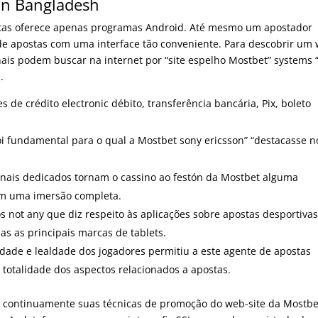
In Bangladesh
stas oferece apenas programas Android. Até mesmo um apostador
 de apostas com uma interface tão conveniente. Para descobrir um
nais podem buscar na internet por “site espelho Mostbet” systems “
.
 de crédito electronic débito, transferência bancária, Pix, boleto
foi fundamental para o qual a Mostbet sony ericsson” “destacasse n
ionais dedicados tornam o cassino ao festón da Mostbet alguma
am uma imersão completa.
 not any que diz respeito às aplicações sobre apostas desportivas
s as principais marcas de tablets.
dade e lealdade dos jogadores permitiu a este agente de apostas
totalidade dos aspectos relacionados a apostas.
r continuamente suas técnicas de promoção do web-site da Mostbe